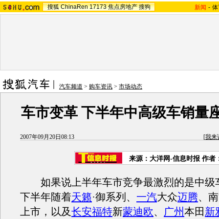
搜狐
ChinaRen
17173
焦点房地产
搜狗
新闻
-
体
汽车频道
>
购车资讯
>
市场动态
车市变革 下半年中高级车销量
2007年09月20日08:13
[
我来
来源：大洋网-信息时报 作者
如果说上半年车市竞争最激烈的是中级
下半年随着
天籁
·御系列、
一汽
大众
迈腾
、南
上市，以及
长安福特
新
蒙迪欧
、
广州
本田
新