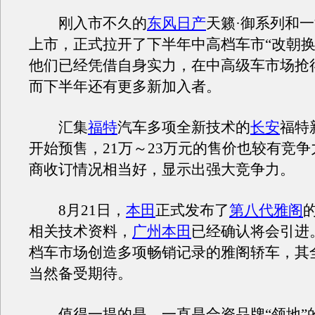
刚入市不久的
东风日产
天籁·御系列和
上市，正式拉开了下半年中高档车市“改朝换
他们已经凭借自身实力，在中高级车市场抢
而下半年还有更多新加入者。
汇集
福特
汽车多项全新技术的
长安
福特
开始预售，21万～23万元的售价也较有竞
商收订情况相当好，显示出强大竞争力。
8月21日，
本田
正式发布了
第八代雅阁
相关技术资料，
广州本田
已经确认将会引进
档车市场创造多项畅销记录的雅阁轿车，其
当然备受期待。
值得一提的是，一直是合资品牌“领地”