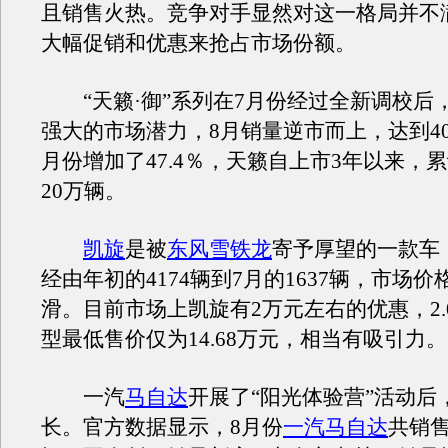
且销售火热。竞争对手显然对这一格局并不
大幅促销和优惠来抢占市场份额。
“天籁·御”系列在7月份经过全新调校后
强大的市场潜力，8月销量逆市而上，达到40
月份增加了47.4％，天籁自上市3年以来，
20万辆。
凯旋
是被
东风雪铁龙
寄予厚望的一款车
经由年初的4174辆到7月的1637辆，市场
滑。目前市场上凯旋有2万元左右的优惠，2.0
型最低售价仅为14.68万元，相当有吸引力。
一汽
马自达
开展了“阳光体验营”活动后
长。官方数据显示，8月份
一汽马自达
共销售