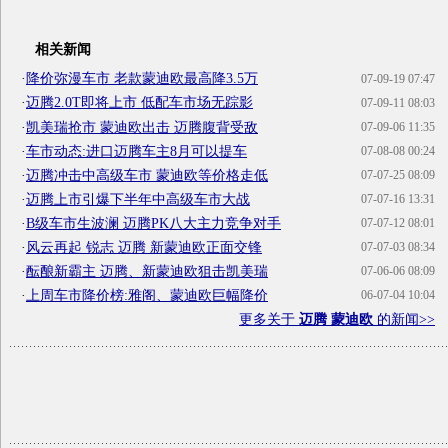
相关新闻
·
降价弥漫车市 老款蒙迪欧最高降3.5万
07-09-19 07:47
·
迈腾2.0T即将上市 低配车市场无踪影
07-09-11 08:03
·
凯美瑞抢市 蒙迪欧出击 迈腾腹背受敌
07-09-06 11:35
·
车市动态:进口迈腾车主8月可以提车
07-08-08 00:24
·
迈腾冲击中高级车市 蒙迪欧等价格走低
07-07-25 08:09
·
迈腾上市引爆下半年中高级车市大战
07-07-16 13:31
·
B级车市生波澜 迈腾PK八大主力竞争对手
07-07-12 08:01
·
风云再起 锐志 迈腾 新蒙迪欧正面交锋
07-07-03 08:34
·
酝酿新霸主 迈腾、新蒙迪欧狙击凯美瑞
07-06-06 08:09
·
上周车市降价榜:雅阁、蒙迪欧巨幅降价
06-07-04 10:04
更多关于
迈腾 蒙迪欧
的新闻>>