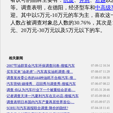
者认可的品牌主要有：
凯旋
、
奔腾
、
君越
以
等。调查表明，在德阳，经济型车和
中高级
迎。其中以5万元-10万元的车为主，喜欢这
人数占被调查对象总人数的30.76%，其次是1
元、20万元-30万元以及5万元以下的车。
相关新闻
·
2007节油群英会汽车环保调查问卷-搜狐汽车
07-09-12 16:34
·
买车买来"油老虎"--汽车真实油耗调查-搜...
07-08-07 11:29
·
调查发改委公布的444种油耗不合格汽车-搜...
07-08-01 08:30
·
汽车营销:碰撞秀、召回秀与调查秀-搜狐汽车
07-06-07 08:22
·
调查:你认为汽车行业下一个被重组会是谁-...
07-05-31 20:46
·
记者调查天津一汽夏利汽车在京4S店-搜狐汽车
07-05-09 08:43
·
调查表明日本国内汽车产量再居世界首位-...
07-05-09 07:25
·
SOHU与汽车画报联合调查:降价的隐忧?
07-04-18 11:41