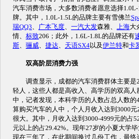
汽车消费市场，大多数消费者愿意选择1.0L-1
牌。其中，1.0L-1.5L的品牌主要有雪佛兰
Sp
瑞QQ3
、
广本飞度
、
一汽大发
森雅、
上海
大
情、
标致
206；此外，1.6L-1.8L的品牌还有
斯
、
骊威
、
捷达
、
天语SX4
以及
伊兰特
和
卡
双高阶层消费力强
调查显示，成都的汽车消费群体主要是26
轻人，这些人都是高收入、高学历的双高人
中，记者发现，本科学历的人数占总人数的40
算购买汽车的人中，个人月收入达到3000
很大。其中，月收入达到3000-4999元的占52.
元以上的占29.42%。现年27岁的小夏大学
现在三年了，在此期间换过几份工作，最终