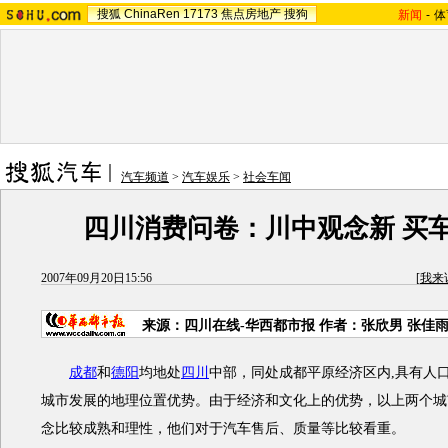
搜狐
ChinaRen
17173
焦点房地产
搜狗
新闻
-
体
汽车频道
>
汽车娱乐
>
社会车闻
四川消费问卷：川中观念新 买
2007年09月20日15:56
[
我来
来源：四川在线-华西都市报 作者：张欣男 张佳雨
成都
和
德阳
均地处
四川
中部，同处成都平原经济区内,具有人
城市发展的地理位置优势。由于经济和文化上的优势，以上两个城
念比较成熟和理性，他们对于汽车售后、质量等比较看重。