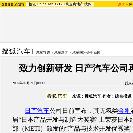
搜狐
ChinaRen
17173
焦点房地产
搜狗
新闻
-
体
汽车频道
>
汽车新闻
>
汽车国际企业新闻
致力创新研发 日产汽车公司
2007年09月21日09:17
[
我来
来源：搜狐汽车 作者：综合报道
日产汽车
公司日前宣布，其无氢类
金刚
届“日本产品开发与制造大奖赛”上荣获日本
部（METI）颁发的“产品与技术开发优秀奖