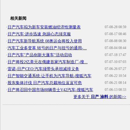
相关新闻
·
日产汽车拟为新车安装燃油经济性测量表
07-08-28 08:59
·
日产汽车:进步迅速 急躁心态须克服
07-08-17 08:46
·
日产汽车新导航系统 08奥运会将投入使用
07-08-08 08:30
·
汽车工业多变革 转亏的日产与扭亏的通用-...
07-08-04 08:44
·
日产汽车"产品创新大蓬车"活动启动
07-07-18 17:47
·
日产将投2亿美元在俄建首家汽车制造厂-搜...
07-07-10 07:03
·
雷诺-日产CEO:汽车须带头承担减排义务
07-06-26 07:27
·
日产智能交通系统:让手机为汽车导航-搜狐汽车
07-06-22 10:54
·
股东集体讨伐 日产汽车总裁地位岌岌可危
07-06-21 08:14
·
日产将召回中国市场88辆贵士V42汽车-搜狐汽车
07-06-13 08:33
更多关于
日产 涂料
的新闻>>