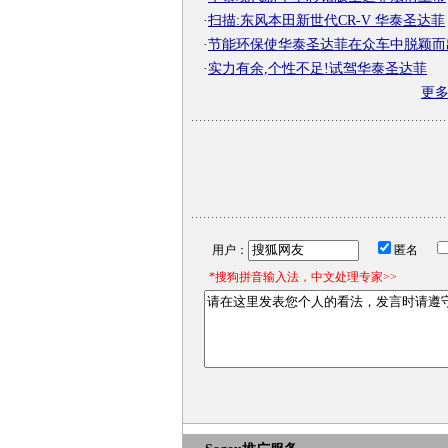
·
扫描:东风本田新世代CR-V 华泰圣达菲
·
节能环保使华泰圣达菲在众车中脱颖而
·
实力有余,个性不足!试驾华泰圣达菲
更
用户：
匿名
*搜狗拼音输入法，中文处理专家>>