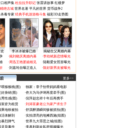
对口相声集
杜拉拉升职记
张震讲故事
红楼梦
-精绝古城
世界名著
平凡的世界
货币战争2
毒杀毒专家
经典手机游游格斗集
福彩3D走势图
情史
李冰冰被爆已婚
揭秘生父离婚内幕
孕
·
揭刘晓庆离婚内幕
·
李幼斌新恋情曝光
婚
·
周迅王艳婆媳相见
·
陆毅爱女照首曝光
折
·
刘嘉玲自曝正造人
·
陈好新男友被曝光
 后
更多>>
喂猕猴桃(图)
·
独家：章子怡带妈妈看电影
好身材(图)
·
佟大为马伊琍再度牵手(图)
秀性感(图)
·
倪萍赵忠祥十年后再携手
服装皆为租赁
·
刘涛富豪老公为家产求生子
颜乘地铁被拍
·
舒淇醉酒瞬间惨被抓拍(图)
做活体解剖
·
实拍漂亮的地摊西施(组图)
的暴烈脾气
·
世界九大罪恶之城(组图)
遇灵异事件
·
李孝利新欢私密视频曝光