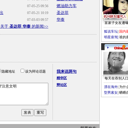
燃油助力车
07-05-25 09:56
出
圣达菲
07-05-21 10:19
华泰
07-03-03 09:57
富家子女友遭
多关于
圣达菲 华泰
的新闻>>
狐说车坛
|
国内
明星座驾
|
谁的
隐藏地址
设为辩论话题
我来说两句
精华区
每天在吞别人
辩论区
漂在海外
|
为什
型男索女
|
晒晒