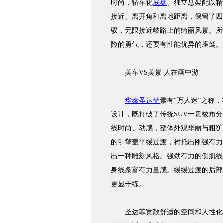
时尚，轿车化
底盘
、独立悬架配以精
接近、离开角和离地距离，保留了四
驭，无限接近歧路上的绮丽风景。所
险的勇气，还要有性能优异的座驾。
美车VS美景 人在画中游
华泰圣达菲
素有“万人迷”之称
设计，既打破了传统SUV一贯棱角
线时尚、动感，整体外观华丽与粗犷
的引擎盖平缓过渡，衬托出刚强有力
出一种雕刻风格。强劲有力的侧肌线
身线条富有力量感。缓缓过渡的后部
更显干练。
圣达菲宽敞舒适的空间和人性化的