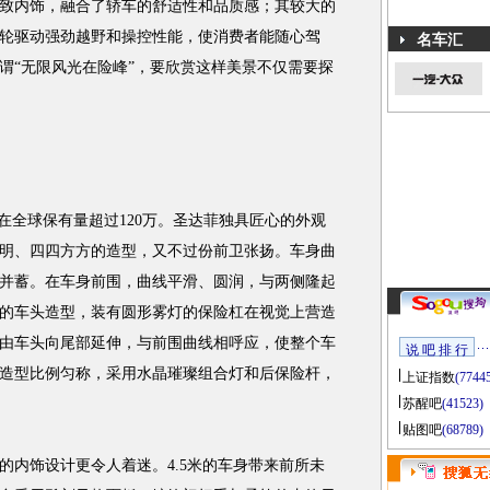
致内饰，融合了轿车的舒适性和品质感；其较大的
轮驱动强劲越野和操控性能，使消费者能随心驾
名车汇
谓“无限风光在险峰”，要欣赏这样美景不仅需要探
，在全球保有量超过120万。圣达菲独具匠心的外观
分明、四四方方的造型，又不过份前卫张扬。车身曲
并蓄。在车身前围，曲线平滑、圆润，与两侧隆起
的车头造型，装有圆形雾灯的保险杠在视觉上营造
由车头向尾部延伸，与前围曲线相呼应，使整个车
说 吧 排 行
造型比例匀称，采用水晶璀璨组合灯和后保险杆，
上证指数
(7744
苏醒吧
(41523)
贴图吧
(68789)
内饰设计更令人着迷。4.5米的车身带来前所未