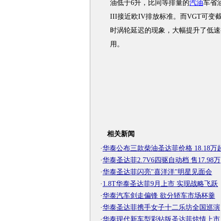
油低于6升，比同等排量的
汽油
车省油
III接近欧IV排放标准。而VGT
时涡轮延迟的现象，大幅提升了低速
用。
相关新闻
·
华泰公布三款柴油圣达菲价格 18.18万
·
华泰圣达菲2.7V6四驱自动档 售17.98万
·
华泰圣达菲闪亮"喜洋洋"明星见面会
·
1.8T华泰圣达菲9月上市 实现战略飞跃
·
华泰汽车剑走偏锋 欲分轿车市场杯羹
·
华泰圣达菲携手女子十二乐坊全国巡演
·
华泰现代新车型彩钻版圣达菲炫情上市