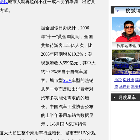
现代
城市人就再也耐不住一成不变的单调，出游几
方式。
据全国假日办统计，2006
年“十一”黄金周期间，全国
共接待游客1.33亿人次，比
汽车名博:翟 
2005年同期增长19.3%；实
帕萨特b6coupe
现旅游收入559亿元，其中大
热点标签：
车
约20.7%来自于自驾车游
汽车下乡
沃尔
油税
保时捷
悍
客。城市型
SUV
车型的热销
贷
马自达
凯美
从另一侧面反映出消费者对
月度星车
汽车多功能化需求的的增
长。中国汽车工业协会公布
的上半年乘用车销售数据显
示，1-6月国内SUV销售
增长速度大大超过整个乘用车行业增长。城市型SUV外观