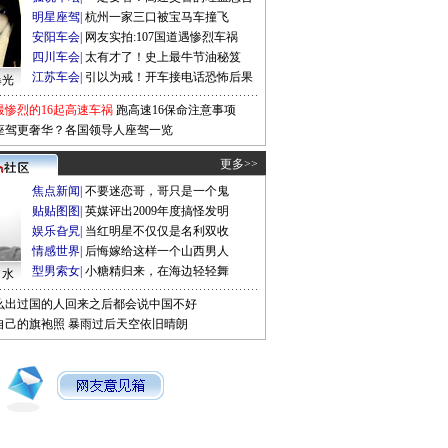
明星座驾
|
杭州一家三口被宝马车撞飞
安阳车会
|
网友实拍:107国道遇惨烈车祸
四川车会
|
太有才了！史上最牛节油秘笈
江苏车会
|
引以为戒！开车接电话恐怖后果
曝光
最惨烈的16起高速车祸
跑高速16保命注意事项
座驾更奢华？各国领导人座驾一览
更多>>
焦点新闻
|
不要迷恋哥，哥只是一个鬼
贴贴图图
|
英媒评出2009年度搞怪发明
娱乐旮旯
|
当红明星不仅仅是名利双收
情感世界
|
后悔嫁给这样一个山西男人
型男索女
|
小糖精归来，在海边轻轻舞
口水
么出过国的人回来之后都会说中国不好
自己的旗袍照
暴雨过后天空依旧晴朗