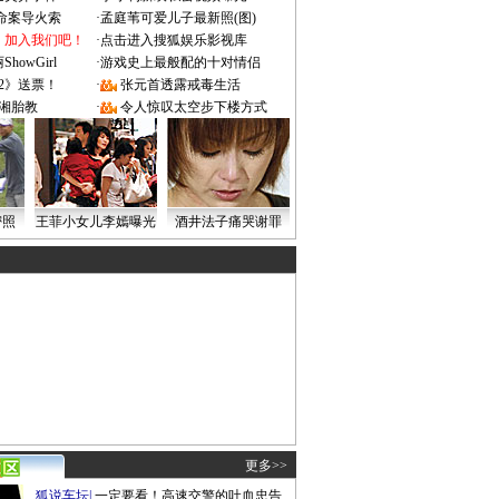
成命案导火索
·
孟庭苇可爱儿子最新照(图)
：加入我们吧！
·
点击进入搜狐娱乐影视库
owGirl
·
游戏史上最般配的十对情侣
2》送票！
·
张元首透露戒毒生活
湘胎教
·
令人惊叹太空步下楼方式
密照
王菲小女儿李嫣曝光
酒井法子痛哭谢罪
更多>>
狐说车坛
|
一定要看！高速交警的吐血忠告