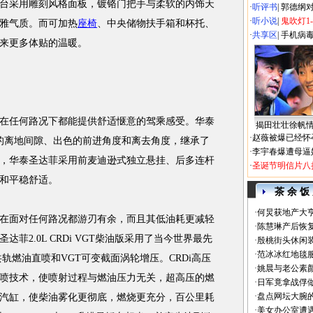
台采用雕刻风格面板，镀铬门把手与柔软的内饰天
·
听评书
|
郭德纲
·
听小说
|
鬼吹灯1
雅气质。而可加热
座椅
、中央储物扶手箱和杯托、
·
共享区
|
手机病
来更多体贴的温暖。
在任何路况下都能提供舒适惬意的驾乘感受。华泰
揭田壮壮徐帆
·
赵薇被爆已经怀
米的离地间隙、出色的前进角度和离去角度，继承了
·
李宇春爆遭母逼
时，华泰圣达菲采用前麦迪逊式独立悬挂、后多连杆
·
圣诞节明信片八
和平稳舒适。
茶 余 饭
·
何炅获地产大亨
面对任何路况都游刃有余，而且其低油耗更减轻
·
陈慧琳产后恢复
菲2.0L CRDi VGT柴油版采用了当今世界最先
·
殷桃街头休闲装
·
范冰冰红地毯
共轨燃油直喷和VGT可变截面涡轮增压。CRDi高压
·
姚晨与老公素
喷技术，使喷射过程与燃油压力无关，超高压的燃
·
日军竟拿战俘
·
盘点网坛大腕
汽缸，使柴油雾化更彻底，燃烧更充分，百公里耗
·
美女办公室遭