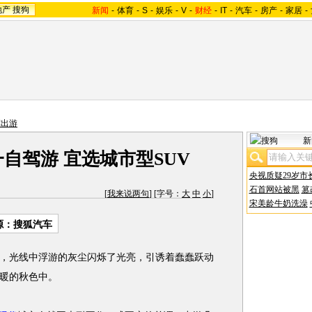
地产
搜狗
新闻
-
体育
-
S
-
娱乐
-
V
-
财经
-
IT
-
汽车
-
房产
-
家居
-
驾出游
新
一自驾游 宜选城市型SUV
央视质疑29岁市
石首网站被黑
篡
[
我来说两句
] [字号：
大
中
小
]
宋美龄牛奶洗澡
源：搜狐汽车
光线中浮游的灰尘闪烁了光亮，引诱着蠢蠢跃动
暖的秋色中。