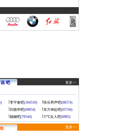
说 吧
更多>>
5)
李宇春吧
(104510)
快乐男声吧
(68574)
刘德华吧
(69854)
东方神起吧
(65744)
婚姻吧
(78544)
37℃女人吧
(6985)
更多>>