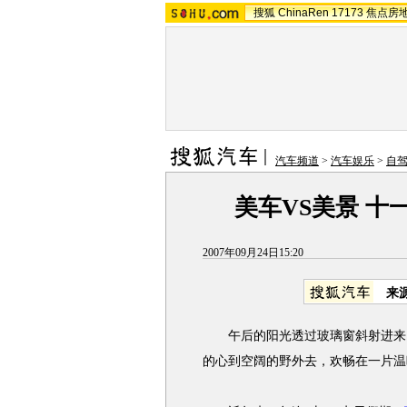
搜狐
ChinaRen
17173
焦点房
汽车频道
>
汽车娱乐
>
自
美车VS美景 十
2007年09月24日15:20
来
午后的阳光透过玻璃窗斜射进来，
的心到空阔的野外去，欢畅在一片温