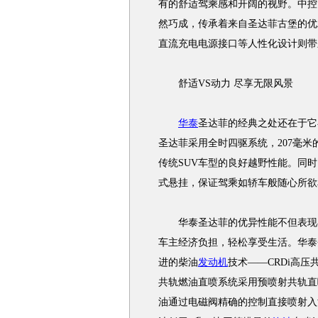
有的舒适驾乘感和开阔的视野。中控
然巧成，传承着来自圣达菲古堡的优
直流充电电源接口等人性化设计则带
舒适VS动力 尽享无限风景
华泰
圣达菲的经典之处还在于它
圣达菲采用全时四驱系统，207毫
传统SUV车型的良好越野性能。同
式悬挂，保证驾乘如轿车般随心所欲
华泰圣达菲的优异性能不但表现在
车主经济负担，轻松享受生活。华泰圣达
进的柴油
发动机
技术——CRDi高压
共轨燃油直喷系统采用预喷射共轨直
油通过电磁阀精确的控制直接喷射入