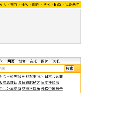
女人
-
视频
-
播客
-
邮件
-
博客
-
BBS
-
我说两句
闻
网页
博客
音乐
图片
说吧
长
邓玉娇失踪
朝鲜军事演习
日本兵赎罪
改温总讲话
夏日减肥秘方
日本瘦脸法
中共卧底结局
慈禧不快乐
侵略中国报告