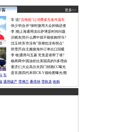
更多>>
·
车 语
|
"后悔权"让消费者无条件退车
·
张少华
|
合并?保时捷用大众的钱还债
·
李 潮
|
上海通用淡出萨博是时间问题
·
沃晓东
|
凭什么腾中就不能收购悍马?
勤
·
沈玉祥
|
车市没有"浪潮也没有拐点"
·
郑雪芹
|
自主频接海外订单出口回暖
·
李 牧
|
通用与五菱 究竟是谁帮了谁?
谍照
·
杨再舜
|
中国油价比美国高的N多理由
船税
·
童济仁
|
大众高尔夫四门轿跑CC曝光
沃
燃
·
是非
|
第四代本田CR-V描绘图曝光/图
马
车
瑞
通用破产
雪佛兰
桑塔纳
雪铁龙
收购