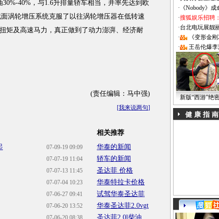
30%-40%，与1.6升排量轿车相当，并率先达到欧
·
《Nobody》
可变截面涡轮增压系统克服了以往涡轮增压器在低转速
·
搜狐娱乐招聘
·
台北电玩展靓丽Sh
扭矩及高速马力，真正做到了动力澎湃、经济耐
·
《变形金刚
·
王岳伦爆李
(责任编辑：马中强)
新版“西游”绝
[
我来说两句
]
健 康 指 南
相关推荐
起
华泰的新闻
07-09-19 09:09
轿车的新闻
07-07-19 11:04
圣达菲 价格
07-07-13 11:45
华泰特拉卡价格
07-07-04 10:23
试驾华泰圣达菲
07-06-27 09:41
华泰圣达菲2.0vgt
07-06-20 13:52
圣达菲2.0l柴油
07-06-20 08:38