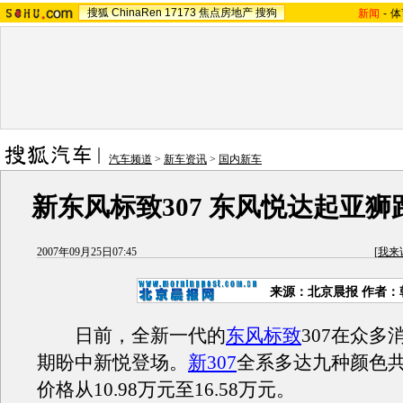
搜狐
ChinaRen
17173
焦点房地产
搜狗
新闻
-
体
汽车频道
>
新车资讯
>
国内新车
新东风标致307 东风悦达起亚
2007年09月25日07:45
[
我来
来源：北京晨报 作者：
日前，全新一代的
东风
标致
307在众多
期盼中新悦登场。
新307
全系多达九种颜色共
价格从10.98万元至16.58万元。