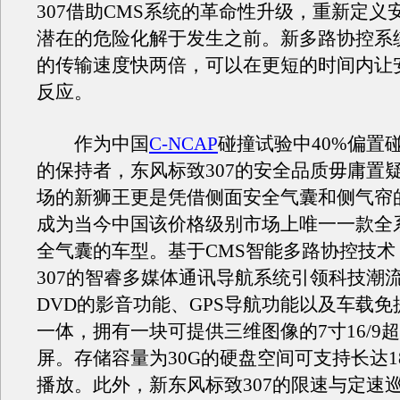
307借助CMS系统的革命性升级，重新定义
潜在的危险化解于发生之前。新多路协控系
的传输速度快两倍，可以在更短的时间内让
反应。
作为中国
C-NCAP
碰撞试验中40%偏置
的保持者，东风标致307的安全品质毋庸置
场的新狮王更是凭借侧面安全气囊和侧气帘
成为当今中国该价格级别市场上唯一一款全
全气囊的车型。基于CMS智能多路协控技术
307的智睿多媒体通讯导航系统引领科技潮
DVD的影音功能、GPS导航功能以及车载
一体，拥有一块可提供三维图像的7寸16/9
屏。存储容量为30G的硬盘空间可支持长达1
播放。此外，新东风标致307的限速与定速