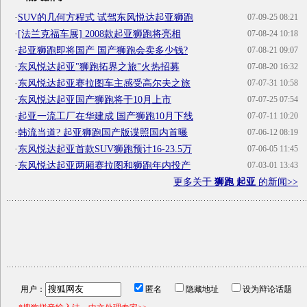
·
SUV的几何方程式 试驾东风悦达起亚狮跑
07-09-25 08:21
·
[法兰克福车展] 2008款起亚狮跑将亮相
07-08-24 10:18
·
起亚狮跑即将国产 国产狮跑会卖多少钱?
07-08-21 09:07
·
东风悦达起亚"狮跑拓界之旅"火热招募
07-08-20 16:32
·
东风悦达起亚赛拉图车主感受高尔夫之旅
07-07-31 10:58
·
东风悦达起亚国产狮跑将于10月上市
07-07-25 07:54
·
起亚一流工厂在华建成 国产狮跑10月下线
07-07-11 10:20
·
韩流当道? 起亚狮跑国产版谍照国内首曝
07-06-12 08:19
·
东风悦达起亚首款SUV狮跑预计16-23.5万
07-06-05 11:45
·
东风悦达起亚两厢赛拉图和狮跑年内投产
07-03-01 13:43
更多关于
狮跑 起亚
的新闻>>
用户：
匿名
隐藏地址
设为辩论话题