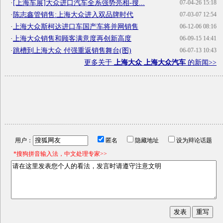
·
[上海车展]大众进口汽车全系强势亮相-搜...
07-04-26 15:18
·
陈志鑫管销售:上海大众进入双品牌时代
07-03-07 12:54
·
上海大众斯柯达进口车国产车将并网销售
06-12-06 08:16
·
上海大众销售和顾客满意度再创新高度
06-09-15 14:41
·
跳槽到上海大众 付强重返销售舞台(图)
06-07-13 10:43
更多关于
上海大众 上海大众汽车
的新闻>>
用户：
匿名
隐藏地址
设为辩论话题
*搜狗拼音输入法，中文处理专家>>