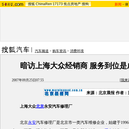
搜狐
ChinaRen
17173
焦点房地产
搜狗
新闻
-
体
汽车频道
>
购车资讯
>
消费环境
暗访上海大众经销商 服务到位是
2007年09月25日07:55
[
我来
来源：北京晨报 作者：
上海大众
北京
永安汽车修理厂
北京
永安
汽车修理厂是北京市一类汽车维修企业，始建于199