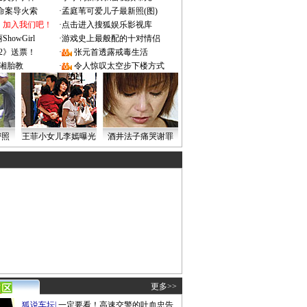
成命案导火索
·
孟庭苇可爱儿子最新照(图)
：加入我们吧！
·
点击进入搜狐娱乐影视库
owGirl
·
游戏史上最般配的十对情侣
2》送票！
·
张元首透露戒毒生活
湘胎教
·
令人惊叹太空步下楼方式
密照
王菲小女儿李嫣曝光
酒井法子痛哭谢罪
更多>>
狐说车坛
|
一定要看！高速交警的吐血忠告