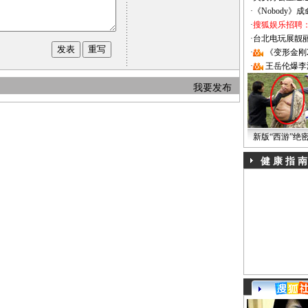
·
《Nobody》
·
搜狐娱乐招聘
·
台北电玩展靓丽Sh
·
《变形金刚
·
王岳伦爆李
我要发布
新版“西游”绝
健 康 指 南