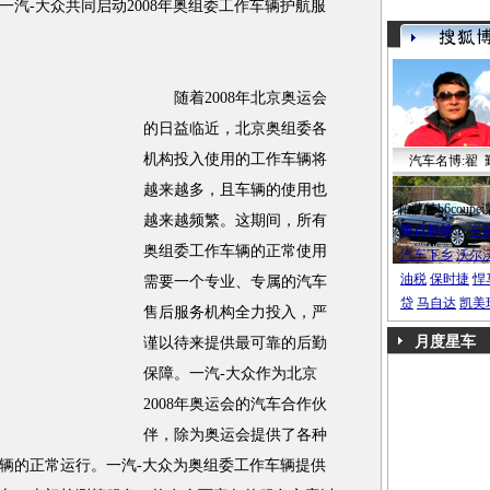
汽-大众共同启动2008年奥组委工作车辆护航服
随着2008年北京奥运会
的日益临近，北京奥组委各
机构投入使用的工作车辆将
汽车名博:翟 
越来越多，且车辆的使用也
帕萨特b6coupe
越来越频繁。这期间，所有
热点标签：
车
奥组委工作车辆的正常使用
汽车下乡
沃尔
油税
保时捷
悍
需要一个专业、专属的汽车
贷
马自达
凯美
售后服务机构全力投入，严
月度星车
谨以待来提供最可靠的后勤
保障。一汽-大众作为北京
2008年奥运会的汽车合作伙
伴，除为奥运会提供了各种
辆的正常运行。一汽-大众为奥组委工作车辆提供