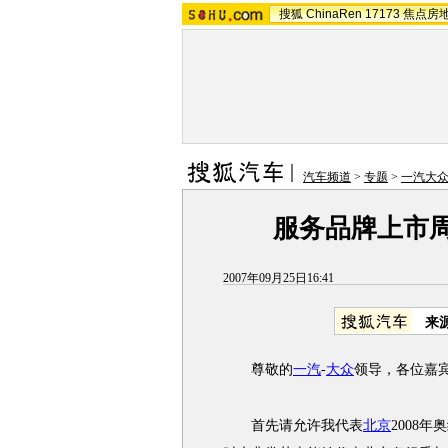
搜狐
ChinaRen
17173
焦点房
汽车频道
>
专题
>
一汽大
服务品牌上市周
2007年09月25日16:41
来
尊敬的
一汽
-
大众
领导，各位嘉
首先请允许我代表
北京
2008