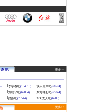
说 吧
更多>>
5)
李宇春吧
(104510)
快乐男声吧
(68574)
刘德华吧
(69854)
东方神起吧
(65744)
婚姻吧
(78544)
37℃女人吧
(6985)
更多>>