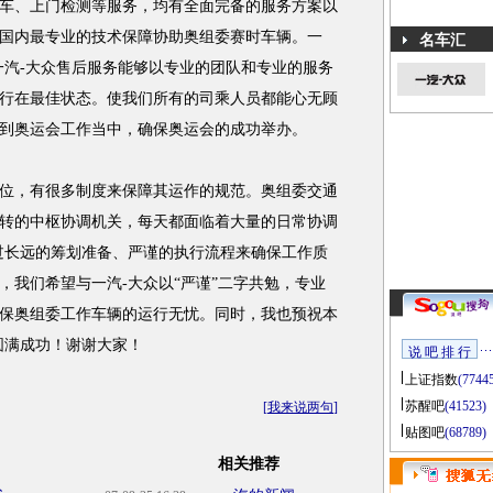
送车、上门检测等服务，均有全面完备的服务方案以
国内最专业的技术保障协助奥组委赛时车辆。一
名车汇
一汽-大众售后服务能够以专业的团队和专业的服务
行在最佳状态。使我们所有的司乘人员都能心无顾
到奥运会工作当中，确保奥运会的成功举办。
，有很多制度来保障其运作的规范。奥组委交通
转的中枢协调机关，每天都面临着大量的日常协调
过长远的筹划准备、严谨的执行流程来确保工作质
，我们希望与一汽-大众以“严谨”二字共勉，专业
保奥组委工作车辆的运行无忧。同时，我也预祝本
圆满成功！谢谢大家！
说 吧 排 行
上证指数
(7744
苏醒吧
(41523)
[
我来说两句
]
贴图吧
(68789)
相关推荐