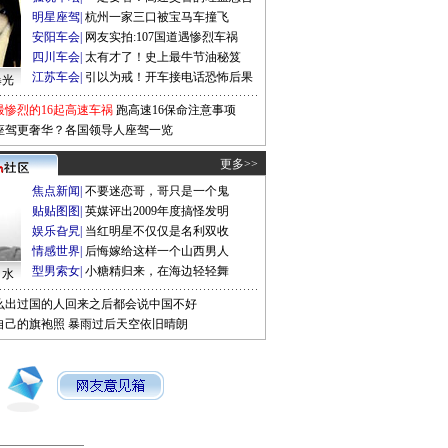
明星座驾
|
杭州一家三口被宝马车撞飞
安阳车会
|
网友实拍:107国道遇惨烈车祸
四川车会
|
太有才了！史上最牛节油秘笈
江苏车会
|
引以为戒！开车接电话恐怖后果
曝光
最惨烈的16起高速车祸
跑高速16保命注意事项
座驾更奢华？各国领导人座驾一览
更多>>
焦点新闻
|
不要迷恋哥，哥只是一个鬼
贴贴图图
|
英媒评出2009年度搞怪发明
娱乐旮旯
|
当红明星不仅仅是名利双收
情感世界
|
后悔嫁给这样一个山西男人
型男索女
|
小糖精归来，在海边轻轻舞
口水
么出过国的人回来之后都会说中国不好
自己的旗袍照
暴雨过后天空依旧晴朗