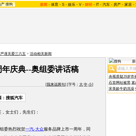
地产
搜狗
新闻
-
体育
-
S
-
娱乐
-
V
-
财经
-
IT
-
汽车
-
房产
-
家居
-
众严谨关爱三六五
>
活动相关新闻
新
年庆典--奥组委讲话稿
央视质疑29岁市
石首网站被黑
篡
[
我来说两句
] [字号：
大
中
小
]
宋美龄牛奶洗澡
源：搜狐汽车
宾，女士们，先生们：
年奥组委热烈祝贺
一汽-大众
服务品牌上市一周年，同