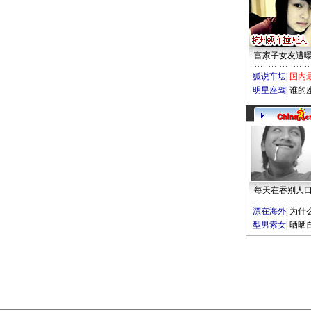
富家子女友遭
狐说车坛
|
国内
明星座驾
|
谁的
每天在吞别人
漂在海外
|
为什
型男索女
|
晒晒