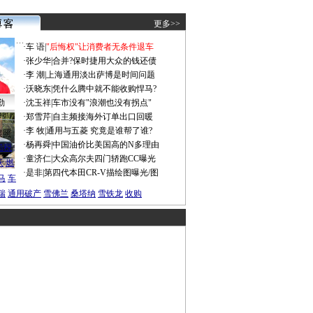
更多>>
·
车 语
|
"后悔权"让消费者无条件退车
·
张少华
|
合并?保时捷用大众的钱还债
·
李 潮
|
上海通用淡出萨博是时间问题
·
沃晓东
|
凭什么腾中就不能收购悍马?
勤
·
沈玉祥
|
车市没有"浪潮也没有拐点"
·
郑雪芹
|
自主频接海外订单出口回暖
·
李 牧
|
通用与五菱 究竟是谁帮了谁?
谍照
·
杨再舜
|
中国油价比美国高的N多理由
船税
·
童济仁
|
大众高尔夫四门轿跑CC曝光
沃
燃
·
是非
|
第四代本田CR-V描绘图曝光/图
马
车
瑞
通用破产
雪佛兰
桑塔纳
雪铁龙
收购