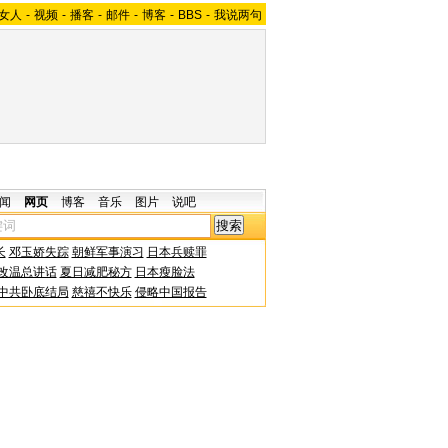
女人
-
视频
-
播客
-
邮件
-
博客
-
BBS
-
我说两句
闻
网页
博客
音乐
图片
说吧
长
邓玉娇失踪
朝鲜军事演习
日本兵赎罪
改温总讲话
夏日减肥秘方
日本瘦脸法
中共卧底结局
慈禧不快乐
侵略中国报告