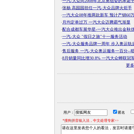
·
一汽-大众向2008年北京奥组委的承诺
·
张杨 高园园担任一汽-大众品牌火炬手
·
一汽大众08年推两款新车 预计产销60
·
月均定单过万 一汽大众迈腾霸气渐显
·
配合成都车展华星-一汽大众推出金秋
·
一汽-大众 "假日之旅"十一服务活动
·
一汽-大众服务品牌一周年 步入奥运轨
·
售后服务 一汽-大众奥运服务一百分--
·
8月销量同比增30.8% 一汽大众蝉联冠
更
用户：
匿名
*搜狗拼音输入法，中文处理专家>>