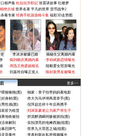
对口相声集
杜拉拉升职记
张震讲故事
红楼梦
-精绝古城
世界名著
平凡的世界
货币战争2
毒杀毒专家
经典手机游游格斗集
福彩3D走势图
情史
李冰冰被爆已婚
揭秘生父离婚内幕
孕
·
揭刘晓庆离婚内幕
·
李幼斌新恋情曝光
婚
·
周迅王艳婆媳相见
·
陆毅爱女照首曝光
折
·
刘嘉玲自曝正造人
·
陈好新男友被曝光
 后
更多>>
喂猕猴桃(图)
·
独家：章子怡带妈妈看电影
好身材(图)
·
佟大为马伊琍再度牵手(图)
秀性感(图)
·
倪萍赵忠祥十年后再携手
服装皆为租赁
·
刘涛富豪老公为家产求生子
颜乘地铁被拍
·
舒淇醉酒瞬间惨被抓拍(图)
做活体解剖
·
实拍漂亮的地摊西施(组图)
的暴烈脾气
·
世界九大罪恶之城(组图)
遇灵异事件
·
李孝利新欢私密视频曝光