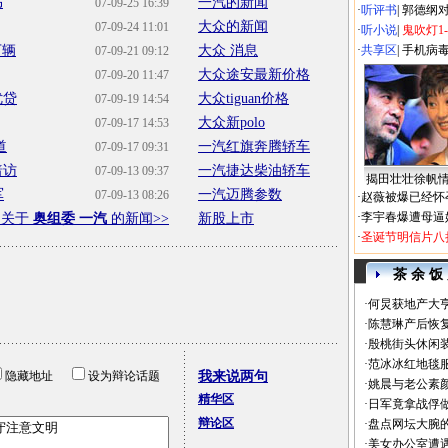
书
一汽的新闻
07-09-25 16:39
·
听评书
|
郭德纲
大众的新闻
07-09-24 11:01
·
听小说
|
鬼吹灯1
万辆
大众 消息
·
共享区
|
手机病
07-09-21 09:12
大众途安最新价格
07-09-20 11:47
优贷
大众tiguan价格
07-09-19 14:54
大众新polo
07-09-17 14:53
道
一汽红旗奔腾轿车
07-09-17 09:31
暗访
一汽捷达柴油轿车
07-09-13 09:37
揭田壮壮徐帆
军
一汽迈腾参数
07-09-13 08:26
·
赵薇被爆已经怀
·
李宇春爆遭母逼
多关于
奥组委 一汽
的新闻>>
新股上市
·
圣诞节明信片八
茶 余 饭
·
何炅获地产大亨
·
陈慧琳产后恢复
·
殷桃街头休闲装
·
范冰冰红地毯
隐藏地址
设为辩论话题
我来说两句
·
姚晨与老公素
精华区
·
日军竟拿战俘
辩论区
·
盘点网坛大腕
·
美女办公室遭