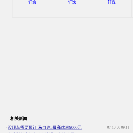
轩逸
轩逸
轩逸
相关新闻
·
没现车需要预订 马自达3最高优惠9000元
07-10-08 09:11