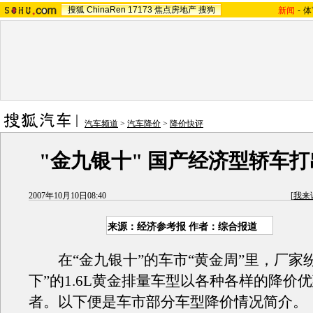
搜狐
ChinaRen
17173
焦点房地产
搜狗
新闻
-
体
汽车频道
>
汽车降价
>
降价快评
"金九银十" 国产经济型轿车
2007年10月10日08:40
[
我来
来源：经济参考报 作者：综合报道
在“金九银十”的车市“黄金周”里，厂家纷
下”的1.6L黄金排量车型以各种各样的降价
者。以下便是车市部分车型降价情况简介。