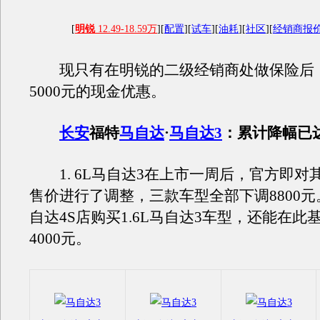
[
明锐
12.49-18.59万
][
配置
][
试车
][
油耗
][
社区
][
经销商报
现只有在明锐的二级经销商处做保险后
5000元的现金优惠。
长安
福特
马自达
·
马自达3
：累计降幅已达
1. 6L马自达3在上市一周后，官方即对
售价进行了调整，三款车型全部下调8800
自达4S店购买1.6L马自达3车型，还能在此
4000元。