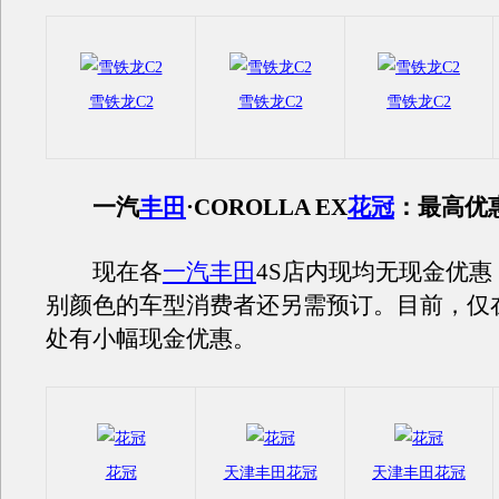
雪铁龙C2
雪铁龙C2
雪铁龙C2
一汽
丰田
·COROLLA EX
花冠
：最高优惠
现在各
一汽丰田
4S店内现均无现金优
别颜色的车型消费者还另需预订。目前，仅
处有小幅现金优惠。
花冠
天津丰田花冠
天津丰田花冠