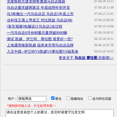
·
克莱斯勒大捷龙销售遭遇马自达难题
07-09-29 14:13
·
马自达重庆建两家店,年底或明年初开卖
07-09-28 11:08
·
马3将撤出一汽马自达店 马自达5年底上市
07-09-25 12:41
·
当科技王遇上弯道王 对比凯旋 马自达M6
07-09-20 08:36
·
[新车视频]电脑设计马自达2全过程
07-09-19 14:08
·
一汽马自达8月份销量总量突破8000辆
07-09-18 08:33
·
测试 凯越、伊兰特、赛拉图 谁更好一些?
06-10-30 10:51
·
上海通用推新凯越 福美来弃用马自达品牌
06-08-16 07:38
·
入主中级--伊兰特VS凯越VS赛拉图VS福美来
06-03-29 16:03
更多关于
马自达 赛拉图
的新闻>>
用户：
匿名
隐藏地址
设为辩论话题
*搜狗拼音输入法，中文处理专家>>