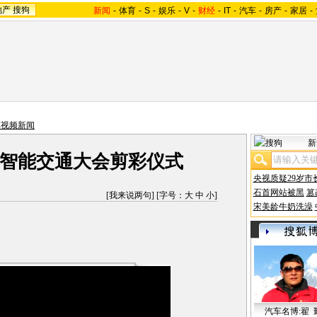
地产
搜狗
新闻
-
体育
-
S
-
娱乐
-
V
-
财经
-
IT
-
汽车
-
房产
-
家居
-
车视频新闻
新
4届智能交通大会剪彩仪式
央视质疑29岁市
石首网站被黑
篡
[
我来说两句
] [字号：
大
中
小
]
宋美龄牛奶洗澡
汽车名博:翟 