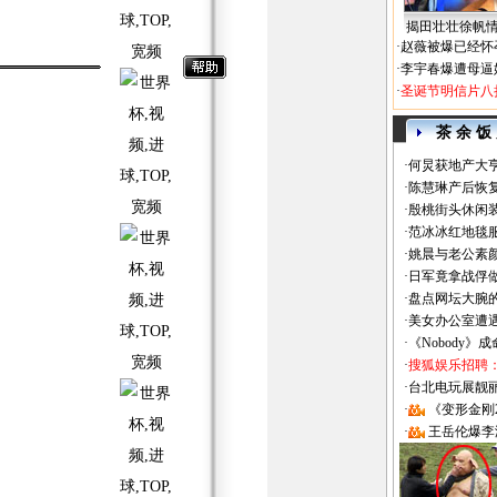
揭田壮壮徐帆
·
赵薇被爆已经怀
·
李宇春爆遭母逼
·
圣诞节明信片八
茶 余 饭
·
何炅获地产大亨
·
陈慧琳产后恢复
·
殷桃街头休闲装
·
范冰冰红地毯
·
姚晨与老公素
·
日军竟拿战俘
·
盘点网坛大腕
·
美女办公室遭
·
《Nobody》
·
搜狐娱乐招聘
·
台北电玩展靓丽Sh
·
《变形金刚
·
王岳伦爆李