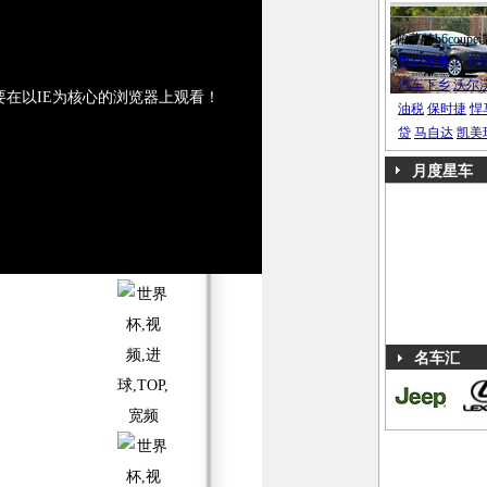
帕萨特b6coupe
热点标签：
车
汽车下乡
沃尔
要在以IE为核心的浏览器上观看！
油税
保时捷
悍
贷
马自达
凯美
月度星车
名车汇