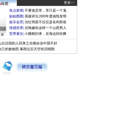
更多>>
焦点新闻
|
不要迷恋哥，哥只是一个鬼
贴贴图图
|
英媒评出2009年度搞怪发明
娱乐旮旯
|
当红明星不仅仅是名利双收
情感世界
|
后悔嫁给这样一个山西男人
型男索女
|
小糖精归来，在海边轻轻舞
口水
么出过国的人回来之后都会说中国不好
自己的旗袍照
暴雨过后天空依旧晴朗