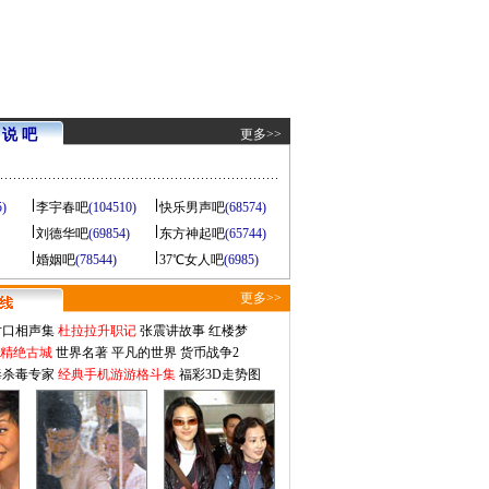
说 吧
更多>>
5)
李宇春吧
(104510)
快乐男声吧
(68574)
刘德华吧
(69854)
东方神起吧
(65744)
婚姻吧
(78544)
37℃女人吧
(6985)
更多>>
对口相声集
杜拉拉升职记
张震讲故事
红楼梦
-精绝古城
世界名著
平凡的世界
货币战争2
毒杀毒专家
经典手机游游格斗集
福彩3D走势图