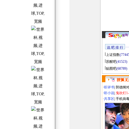
说 吧 排 行
上证指数
(7744
苏醒吧
(41523)
贴图吧
(68789)
·
听评书
|
郭德纲
·
听小说
|
鬼吹灯1
·
共享区
|
手机病