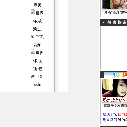
新版“西游”绝
健 康 指 南
富家子女友遭
狐说车坛
|
国内
明星座驾
|
谁的