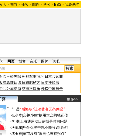
女人
-
视频
-
播客
-
邮件
-
博客
-
BBS
-
我说两句
闻
网页
博客
音乐
图片
说吧
长
邓玉娇失踪
朝鲜军事演习
日本兵赎罪
改温总讲话
夏日减肥秘方
日本瘦脸法
中共卧底结局
慈禧不快乐
侵略中国报告
更多>>
·
车 语
|
"后悔权"让消费者无条件退车
·
张少华
|
合并?保时捷用大众的钱还债
·
李 潮
|
上海通用淡出萨博是时间问题
·
沃晓东
|
凭什么腾中就不能收购悍马?
勤
·
沈玉祥
|
车市没有"浪潮也没有拐点"