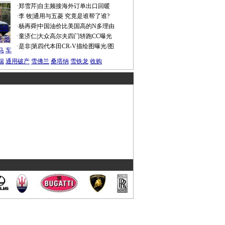
·
郑雪芹
|
自主频接海外订单出口回暖
·
李 牧
|
通用与五菱 究竟是谁帮了谁?
谍照
·
杨再舜
|
中国油价比美国高的N多理由
船税
·
童济仁
|
大众高尔夫四门轿跑CC曝光
沃
燃
·
是非
|
第四代本田CR-V描绘图曝光/图
马
车
瑞
通用破产
雪佛兰
桑塔纳
雪铁龙
收购