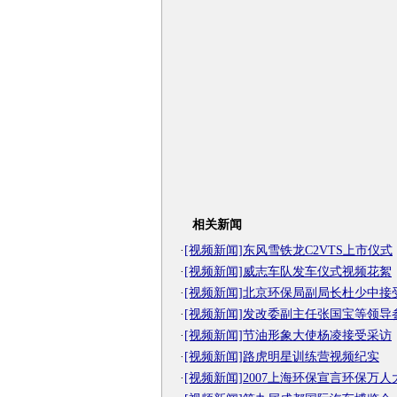
相关新闻
·
[视频新闻]东风雪铁龙C2VTS上市仪式
·
[视频新闻]威志车队发车仪式视频花絮
·
[视频新闻]北京环保局副局长杜少中接
·
[视频新闻]发改委副主任张国宝等领导
·
[视频新闻]节油形象大使杨凌接受采访
·
[视频新闻]路虎明星训练营视频纪实
·
[视频新闻]2007上海环保宣言环保万人