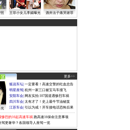
密照
王菲小女儿李嫣曝光
酒井法子痛哭谢罪
更多>>
狐说车坛
|
一定要看！高速交警的吐血忠告
明星座驾
|
杭州一家三口被宝马车撞飞
安阳车会
|
网友实拍:107国道遇惨烈车祸
四川车会
|
太有才了！史上最牛节油秘笈
江苏车会
|
引以为戒！开车接电话恐怖后果
曝光
最惨烈的16起高速车祸
跑高速16保命注意事项
座驾更奢华？各国领导人座驾一览