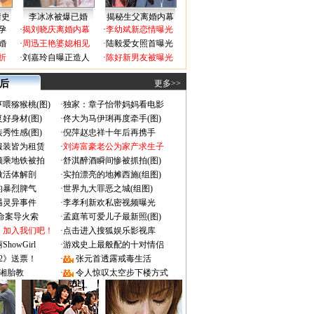
情史
李冰冰被爆已婚
揭秘生父离婚内幕
孕
·
揭刘晓庆离婚内幕
·
李幼斌新恋情曝光
婚
·
周迅王艳婆媳相见
·
陆毅爱女照首曝光
折
·
刘嘉玲自曝正造人
·
陈好新男友被曝光
 后
更多>>
喂猕猴桃(图)
·
独家：章子怡带妈妈看电影
好身材(图)
·
佟大为马伊琍再度牵手(图)
秀性感(图)
·
倪萍赵忠祥十年后再携手
服装皆为租赁
·
刘涛富豪老公为家产求生子
颜乘地铁被拍
·
舒淇醉酒瞬间惨被抓拍(图)
做活体解剖
·
实拍漂亮的地摊西施(组图)
的暴烈脾气
·
世界九大罪恶之城(组图)
遇灵异事件
·
李孝利新欢私密视频曝光
成命案导火索
·
孟庭苇可爱儿子最新照(图)
：加入我们吧！
·
点击进入搜狐娱乐影视库
owGirl
·
游戏史上最般配的十对情侣
2》送票！
·
张元首透露戒毒生活
湘胎教
·
令人惊叹太空步下楼方式