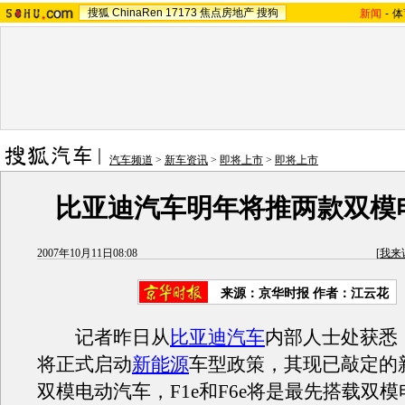
搜狐
ChinaRen
17173
焦点房地产
搜狗
新闻
-
体
汽车频道
>
新车资讯
>
即将上市
>
即将上市
比亚迪汽车明年将推两款双模
2007年10月11日08:08
[
我来
来源：京华时报 作者：江云花
记者昨日从
比亚迪汽车
内部人士处获悉
将正式启动
新能源
车型政策，其现已敲定的
双模电动汽车，F1e和F6e将是最先搭载双