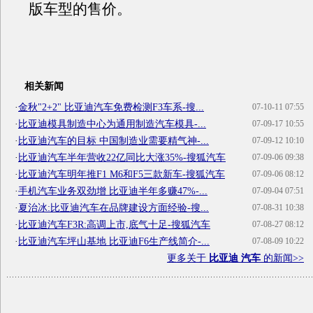
版车型的售价。
相关新闻
·
金秋"2+2" 比亚迪汽车免费检测F3车系-搜...
07-10-11 07:55
·
比亚迪模具制造中心为通用制造汽车模具-...
07-09-17 10:55
·
比亚迪汽车的目标 中国制造业需要精气神-...
07-09-12 10:10
·
比亚迪汽车半年营收22亿同比大涨35%-搜狐汽车
07-09-06 09:38
·
比亚迪汽车明年推F1 M6和F5三款新车-搜狐汽车
07-09-06 08:12
·
手机汽车业务双劲增 比亚迪半年多赚47%-...
07-09-04 07:51
·
夏治冰:比亚迪汽车在品牌建设方面经验-搜...
07-08-31 10:38
·
比亚迪汽车F3R:高调上市,底气十足-搜狐汽车
07-08-27 08:12
·
比亚迪汽车坪山基地 比亚迪F6生产线简介-...
07-08-09 10:22
更多关于
比亚迪 汽车
的新闻>>