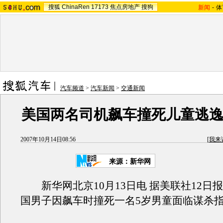
搜狐
ChinaRen
17173
焦点房地产
搜狗
新闻
-
体
汽车频道
>
汽车新闻
>
交通新闻
美国两名司机飙车撞死儿童逃逸
2007年10月14日08:56
[
我来
来源：新华网
新华网北京10月13日电 据美联社12日
国男子因飙车时撞死一名5岁男童面临谋杀