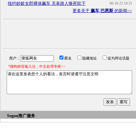
·
纽约妙龄女郎裸体飙车 无辜路人惨死轮下
06-10-23 10:31
更多关于
飙车 巴恩斯
的新闻>>
用户：
匿名
隐藏地址
设为辩论话题
*搜狗拼音输入法，中文处理专家>>
Sogou推广服务