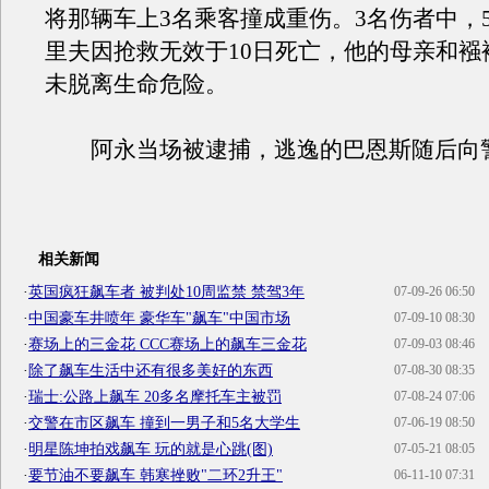
将那辆车上3名乘客撞成重伤。3名伤者中，5
里夫因抢救无效于10日死亡，他的母亲和襁
未脱离生命危险。
阿永当场被逮捕，逃逸的巴恩斯随后向
相关新闻
·
英国疯狂飙车者 被判处10周监禁 禁驾3年
07-09-26 06:50
·
中国豪车井喷年 豪华车"飙车"中国市场
07-09-10 08:30
·
赛场上的三金花 CCC赛场上的飙车三金花
07-09-03 08:46
·
除了飙车生活中还有很多美好的东西
07-08-30 08:35
·
瑞士:公路上飙车 20多名摩托车主被罚
07-08-24 07:06
·
交警在市区飙车 撞到一男子和5名大学生
07-06-19 08:50
·
明星陈坤拍戏飙车 玩的就是心跳(图)
07-05-21 08:05
·
要节油不要飙车 韩寒挫败"二环2升王"
06-11-10 07:31