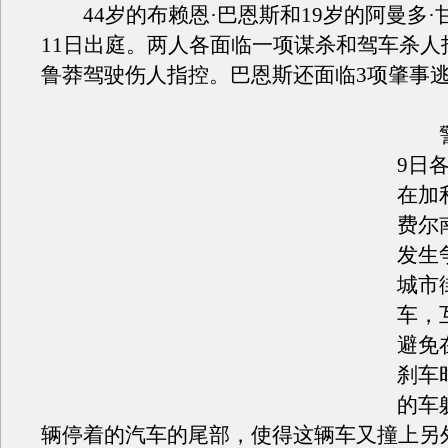
44岁的布赖恩·巴恩斯和19岁的阿曼多·
11日出庭。两人各面临一项谋杀和驾车杀人
鲁莽驾驶伤人指控。
巴恩斯还面临3项肇事
警
9日
在加
费尔
发生
城市
车，
避免
刹车
的车
辆停着的汽车的尾部，使得这辆车又撞上另