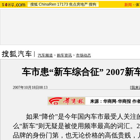
搜狐
ChinaRen
17173
焦点房地产
搜狗
新闻
-
体
汽车频道
>
购车资讯
>
市场动态
车市患“新车综合征” 2007新
2007年10月18日08:13
[
我来
来源：华商网-华商报 作
如果“降价”是今年国内车市最受人关注
么“新车”则无疑是被使用频率最高的词汇。2
品牌的身份门第，也无论价格的高低贵贱，