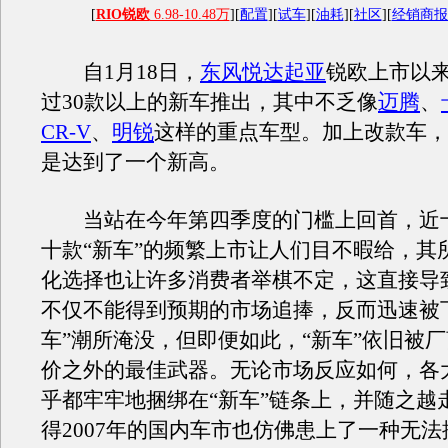
[
RIO锐欧
6.98-10.48万
][
配置
][
试车
][
油耗
][
社区
][
经销商
自1月18日，
东风悦达起亚
锐欧上市以
过30款以上的新车推出，其中不乏像
迈腾
、
CR-V
、
明锐
这样的重点车型。加上改款车，
是达到了一个新高。
当站在今年第四季度的门槛上回首，近
十款“新车”的频繁上市让人们目不暇给，其
化选择也让许多消费者举棋不定，这直接导
不仅不能得到预期的市场追捧，反而迅速被
车”潮所淹没，但即便如此，“新车”依旧被
价之外的最佳武器。无论市场反应如何，各
乎都牢牢地捆绑在“新车”链条上，并随之越
得2007年的国内车市也仿佛患上了一种无法