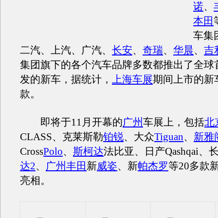
诺
、
本田
车集
二汽、上汽、广汽、
长安
、
奇瑞
、
华晨
、
吉
集团旗下的各个汽车品牌多数都推出了全球
发的新车，据统计，
上海车展
期间上市的新
款。
即将于11月开幕的
广州
车展上，包括
北
CLASS、克莱斯勒
铂锐
、大众
Tiguan
、
新雅
Cross
Polo
、
斯柯达
法比亚、日产Qashqai、
达2
、
广州丰田
新
威姿
、新
帕杰罗
等20多款
亮相。