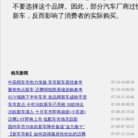
不要选择这个品牌。因此，部分汽车厂商过
新车，反而影响了消费者的实际购买。
相关新闻
·
中高档车市热力张扬 车市新车喜忧参半
07-10-18 08:10
·
聚焦热点新车 迈腾明锐凯美瑞选购参考
07-10-18 06:50
·
SUV领跑下半年车市 老品牌新车成抢手货
07-10-11 10:46
·
车市盘点:今年50款新车已亮相 30款待出
07-09-28 08:29
·
20款新车涌入 十月车市即将崩盘(小车派)
07-09-26 15:34
·
迈腾2.0T即将上市 低配车市场无踪影
07-09-11 08:03
·
国内车市10余款新车降价备战"金九银十"
07-09-07 10:23
·
【新车导购】如何选择最具性价比的迈腾
07-07-12 15:44