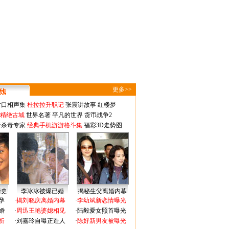
更多>>
对口相声集
杜拉拉升职记
张震讲故事
红楼梦
-精绝古城
世界名著
平凡的世界
货币战争2
毒杀毒专家
经典手机游游格斗集
福彩3D走势图
情史
李冰冰被爆已婚
揭秘生父离婚内幕
孕
·
揭刘晓庆离婚内幕
·
李幼斌新恋情曝光
婚
·
周迅王艳婆媳相见
·
陆毅爱女照首曝光
折
·
刘嘉玲自曝正造人
·
陈好新男友被曝光