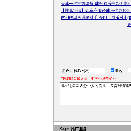
·
天津一汽官方调价 威姿威乐最高优惠50
·
【搜狐行情】众车齐降价威乐优惠4000
·
吉利转型再遇老对手 金刚、威乐对比(图
用户：
匿名
*搜狗拼音输入法，中文处理专家>>
Sogou推广服务