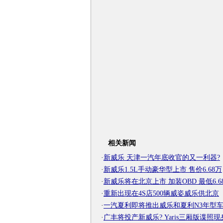
相关新闻
·
新威乐 天津一汽年底收官的又一利器?
·
新威乐1.5L手动豪华型上市 售价6.68万
·
新威乐将在北京上市 加装OBD 最低6.6
·
重新出现在4S店500辆威姿威乐供北京
·
一汽夏利即将推出威乐和夏利N3年型
·
广丰将投产新威乐? Yaris三厢版谍照现