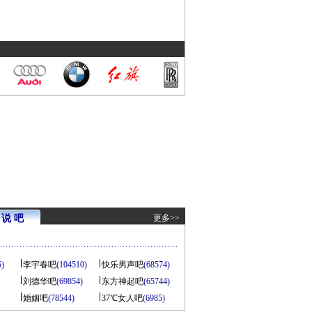
说 吧
更多>>
5)
李宇春吧
(104510)
快乐男声吧
(68574)
刘德华吧
(69854)
东方神起吧
(65744)
婚姻吧
(78544)
37℃女人吧
(6985)