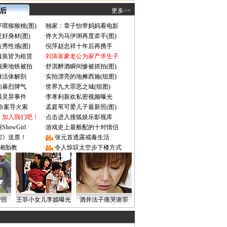
 后
更多>>
喂猕猴桃(图)
·
独家：章子怡带妈妈看电影
好身材(图)
·
佟大为马伊琍再度牵手(图)
秀性感(图)
·
倪萍赵忠祥十年后再携手
服装皆为租赁
·
刘涛富豪老公为家产求生子
颜乘地铁被拍
·
舒淇醉酒瞬间惨被抓拍(图)
做活体解剖
·
实拍漂亮的地摊西施(组图)
的暴烈脾气
·
世界九大罪恶之城(组图)
遇灵异事件
·
李孝利新欢私密视频曝光
成命案导火索
·
孟庭苇可爱儿子最新照(图)
：加入我们吧！
·
点击进入搜狐娱乐影视库
owGirl
·
游戏史上最般配的十对情侣
2》送票！
·
张元首透露戒毒生活
湘胎教
·
令人惊叹太空步下楼方式
密照
王菲小女儿李嫣曝光
酒井法子痛哭谢罪