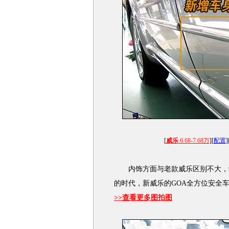
[
威乐
6.68-7.68万
][
配置
]
内饰方面与老款威乐区别不大，继
的时代，新威乐的GOA全方位安全
>>查看更多图拍图