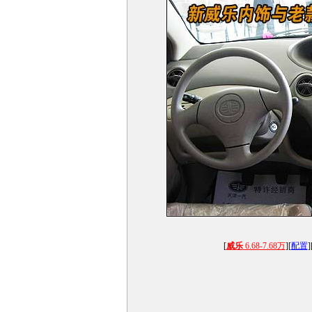
[
威乐
6.68-7.68万
][
配置
]