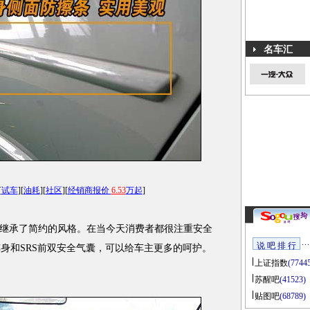
名车汇
[
试车
][
油耗
][
社区
][
经销商报价
6.53
万起
]
承了简约的风格。在当今天消费者都很注重安全
说 吧 排 行
车身和SRS前双安全气囊，可以给车主更多的呵护。
上证指数
(7744
苏醒吧
(41523)
贴图吧
(68789)