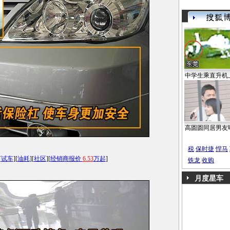
中学生乘直升机
高圆圆同居男友
税
保时捷
悍马
[
试车
][
油耗
][
社区
][
经销商报价
6.53
万起
]
铁龙
收购
月度星车