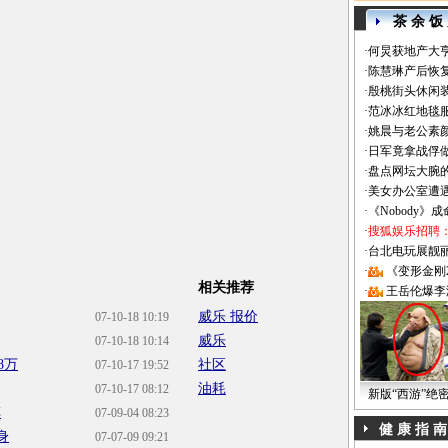
茶 余 饭
·
何炅获地产大亨
·
陈慧琳产后恢复
·
殷桃街头休闲装
·
范冰冰红地毯
·
姚晨与老公素
·
日军竟拿战俘
·
盘点网坛大腕
·
美女办公室遭
·
《Nobody》
·
搜狐娱乐招聘
·
台北电玩展靓丽Sh
·
《变形金刚
相关推荐
·
王岳伦爆李
威乐 报价
07-10-18 10:19
威乐
07-10-18 10:14
8万
社区
07-10-17 19:52
油耗
07-10-17 08:12
新版“西游”绝
车
07-09-04 08:23
健 康 指 南
身
07-07-09 09:21