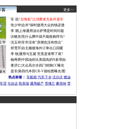
更多>>
·
车 语
|
"后悔权"让消费者无条件退车
·
张少华
|
合并?保时捷用大众的钱还债
·
李 潮
|
上海通用淡出萨博是时间问题
·
沃晓东
|
凭什么腾中就不能收购悍马?
上学
·
沈玉祥
|
车市没有"浪潮也没有拐点"
·
郑雪芹
|
自主频接海外订单出口回暖
·
李 牧
|
通用与五菱 究竟是谁帮了谁?
·
杨再舜
|
中国油价比美国高的N多理由
·
童济仁
|
大众高尔夫四门轿跑CC曝光
·
是非
|
第四代本田CR-V描绘图曝光/图
曝光
热点标签：
车船税
汽车下乡
沃尔沃
燃油
车贷
马自达
凯美瑞
通用破产
雪佛兰
桑塔纳
雪