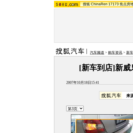
搜狐
ChinaRen
17173
焦点房
汽车频道
>
购车资讯
>
新
[新车到店]新威
2007年10月18日15:41
来