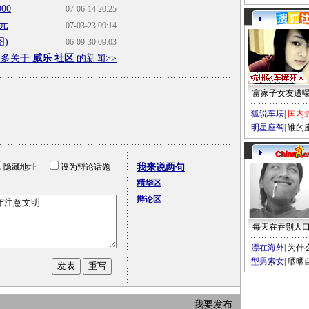
00
07-06-14 20:25
元
07-03-23 09:14
)
06-09-30 09:03
更多关于
威乐 社区
的新闻>>
富家子女友遭
狐说车坛
|
国内
明星座驾
|
谁的
隐藏地址
设为辩论话题
我来说两句
精华区
辩论区
每天在吞别人
漂在海外
|
为什
型男索女
|
晒晒
我要发布