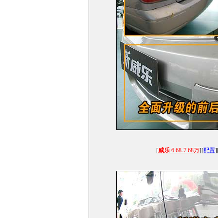
[
威乐
6.68-7.68万
][
配置
]