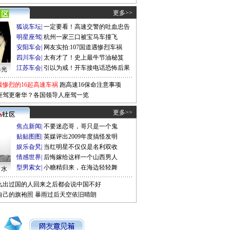
更多>>
狐说车坛
|
一定要看！高速交警的吐血忠告
明星座驾
|
杭州一家三口被宝马车撞飞
安阳车会
|
网友实拍:107国道遇惨烈车祸
四川车会
|
太有才了！史上最牛节油秘笈
江苏车会
|
引以为戒！开车接电话恐怖后果
曝光
最惨烈的16起高速车祸
跑高速16保命注意事项
座驾更奢华？各国领导人座驾一览
更多>>
焦点新闻
|
不要迷恋哥，哥只是一个鬼
贴贴图图
|
英媒评出2009年度搞怪发明
娱乐旮旯
|
当红明星不仅仅是名利双收
情感世界
|
后悔嫁给这样一个山西男人
型男索女
|
小糖精归来，在海边轻轻舞
口水
么出过国的人回来之后都会说中国不好
自己的旗袍照
暴雨过后天空依旧晴朗