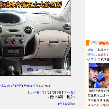
·
听评书
|
郭德纲
·
听小说
|
鬼吹灯1
·
共享区
|
手机病
[
试车
][
油耗
][
社区
][
经销商报价
6.53
万起
]
揭田壮壮徐帆
[
上一页
] [
1
] [
2
] [3] [
4
] [
下一页
]
·
赵薇被爆已经怀
(责任编辑：杨文)
·
李宇春爆遭母逼
[
我来说两句
]
·
圣诞节明信片八