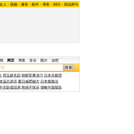
女人
-
视频
-
播客
-
邮件
-
博客
-
BBS
-
我说两句
闻
网页
博客
音乐
图片
说吧
长
邓玉娇失踪
朝鲜军事演习
日本兵赎罪
改温总讲话
夏日减肥秘方
日本瘦脸法
中共卧底结局
慈禧不快乐
侵略中国报告