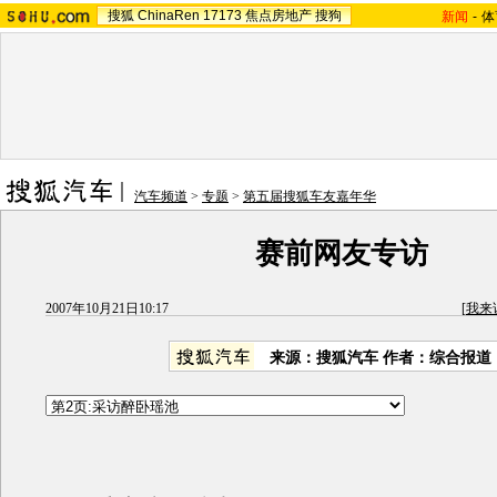
搜狐
ChinaRen
17173
焦点房地产
搜狗
新闻
-
体
汽车频道
>
专题
>
第五届搜狐车友嘉年华
赛前网友专访
2007年10月21日10:17
[
我来
来源：搜狐汽车 作者：综合报道