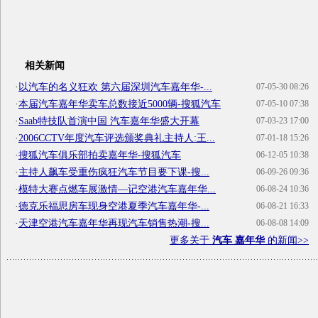
相关新闻
·
以汽车的名义狂欢 第六届深圳汽车嘉年华-...
07-05-30 08:26
·
本届汽车嘉年华卖车总数接近5000辆-搜狐汽车
07-05-10 07:38
·
Saab特技队首演中国 汽车嘉年华盛大开幕
07-03-23 17:00
·
2006CCTV年度汽车评选颁奖典礼主持人:王...
07-01-18 15:26
·
搜狐汽车俱乐部拍卖嘉年华-搜狐汽车
06-12-05 10:38
·
主持人飙车受重伤疯狂汽车节目要下课-搜...
06-09-26 09:36
·
模特大赛点燃车展激情—记空港汽车嘉年华...
06-08-24 10:36
·
德克乐福思房车现身空港夏季汽车嘉年华-...
06-08-21 16:33
·
天津空港汽车嘉年华再现汽车销售热潮-搜...
06-08-08 14:09
更多关于
汽车 嘉年华
的新闻>>