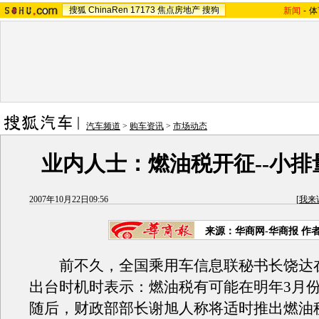
搜狐
ChinaRen
17173
焦点房地产
搜狗
新闻
-
体
汽车频道
>
购车资讯
>
市场动态
业内人士：燃油税开征--小排
2007年10月22日09:56
[
我来
来源：华商网-华商报 作
前不久，全国乘用车信息联秘书长饶达
出台时机时表示：燃油税有可能在明年3月
随后，财政部部长谢旭人称将适时推出燃油