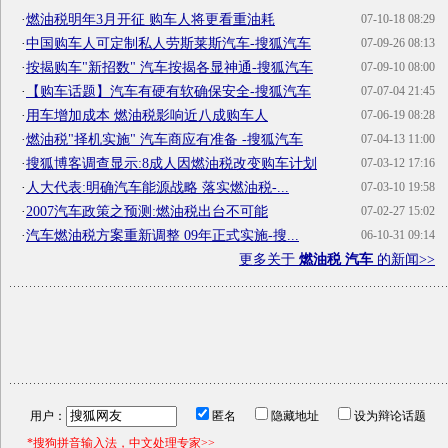
·
燃油税明年3月开征 购车人将更看重油耗
07-10-18 08:29
·
中国购车人可定制私人劳斯莱斯汽车-搜狐汽车
07-09-26 08:13
·
按揭购车"新招数" 汽车按揭各显神通-搜狐汽车
07-09-10 08:00
·
【购车话题】汽车有硬有软确保安全-搜狐汽车
07-07-04 21:45
·
用车增加成本 燃油税影响近八成购车人
07-06-19 08:28
·
燃油税"择机实施" 汽车商应有准备 -搜狐汽车
07-04-13 11:00
·
搜狐博客调查显示:8成人因燃油税改变购车计划
07-03-12 17:16
·
人大代表:明确汽车能源战略 落实燃油税-...
07-03-10 19:58
·
2007汽车政策之预测:燃油税出台不可能
07-02-27 15:02
·
汽车燃油税方案重新调整 09年正式实施-搜...
06-10-31 09:14
更多关于
燃油税 汽车
的新闻>>
用户：
匿名
隐藏地址
设为辩论话题
*搜狗拼音输入法，中文处理专家>>