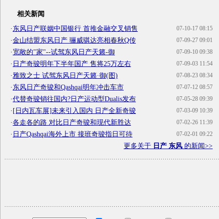
相关新闻
·
东风日产联姻中国银行 首推金融交叉销售
07-10-17 08:15
·
金山结盟东风日产 骊威骐达亮相春秋Q传
07-09-27 09:01
·
宽敞的"家"--试驾东风日产天籁-御
07-09-10 09:38
·
日产奇骏明年下半年国产 售将25万左右
07-09-03 11:54
·
雅致之士 试驾东风日产天籁·御(图)
07-08-23 08:34
·
东风日产奇骏和Qashqai明年冲击车市
07-07-12 08:57
·
代替奇骏销往国内?日产运动型Dualis发布
07-05-28 09:39
·
[日内瓦车展]未来引入国内 日产全新奇骏
07-03-09 10:39
·
各走各的路 对比日产奇骏和现代新胜达
07-02-26 11:39
·
日产Qashqai海外上市 接班奇骏指日可待
07-02-01 09:22
更多关于
日产 东风
的新闻>>