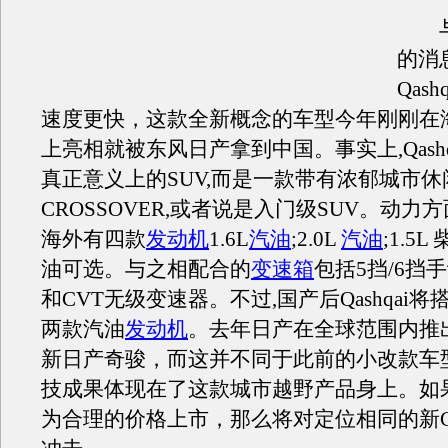
的消
Qas
速度更快，这款全新概念的车型今年刚刚在
上亮相就被东风日产拿到中国。事实上,Qash
真正意义上的SUV,而是一款带有浓郁城市
CROSSOVER,或者说是入门级SUV。动力方面,
海外有四款
发动机
1.6L
汽油
;2.0L
汽油
;1.5L
油可选。与之相配合的
变速箱
包括5挡/6挡
和CVT无级变速器。不过,国产后Qashqai将搭载
两款汽油
发动机
。去年日产在全球范围内推出
新日产奇骏，而这并不同于此前的小改款车
技成果体现在了这款城市越野产品身上。如
为合理的价格上市，那么将对定位相同的新C