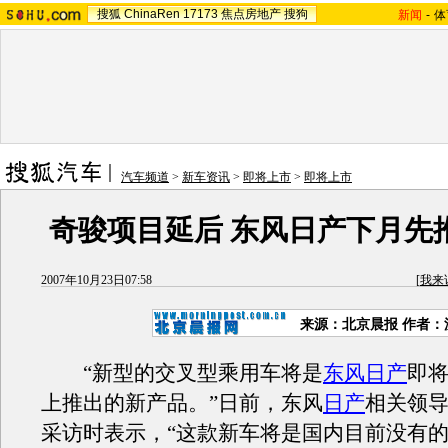
搜狐
ChinaRen
17173
焦点房地产
搜狗
新闻
-
体
汽车频道
>
新车资讯
>
即将上市
>
即将上市
奇骏项目延后 东风日产下月先推Q
2007年10月23日07:58
[
我来
来源：北京晨报 作者：
“新型的交叉型乘用车将是
东风日产
即
上推出的新产品。”日前，东风
日产
相关领
采访时表示，“这款新车将是国内目前没有