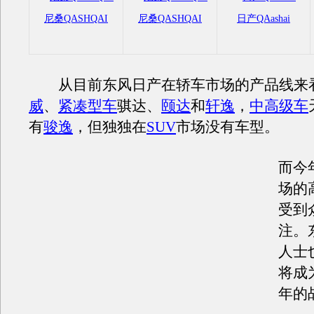
尼桑QASHQAI
尼桑QASHQAI
日产QAashai
从目前东风日产在轿车市场的产品线来
威
、
紧凑型车
骐达、
颐达
和
轩逸
，
中高级车
有
骏逸
，但独独在
SUV
市场没有车型。
而今
场的
受到
注。
人士
将成
年的