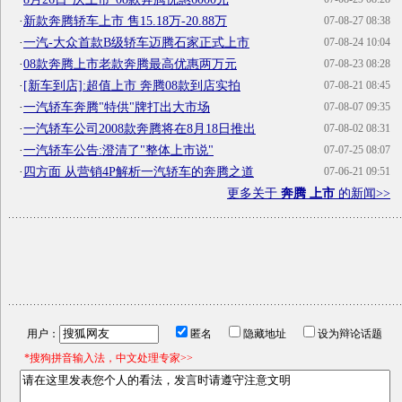
·
新款奔腾轿车上市 售15.18万-20.88万
07-08-27 08:38
·
一汽-大众首款B级轿车迈腾石家正式上市
07-08-24 10:04
·
08款奔腾上市老款奔腾最高优惠两万元
07-08-23 08:28
·
[新车到店]:超值上市 奔腾08款到店实拍
07-08-21 08:45
·
一汽轿车奔腾"特供"牌打出大市场
07-08-07 09:35
·
一汽轿车公司2008款奔腾将在8月18日推出
07-08-02 08:31
·
一汽轿车公告:澄清了"整体上市说"
07-07-25 08:07
·
四方面 从营销4P解析一汽轿车的奔腾之道
07-06-21 09:51
更多关于
奔腾 上市
的新闻>>
用户：
匿名
隐藏地址
设为辩论话题
*搜狗拼音输入法，中文处理专家>>