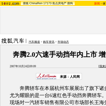
搜狐
ChinaRen
17173
焦点房地产
搜狗
新闻
-
体
汽车频道
>
购车资讯
>
市场动态
奔腾2.0六速手动挡年内上市 
2007年10月24日09:09
[
我来
来源：人民网
奔腾轿车在本届杭州车展展出了旗下诸
尤为耀眼的是一台6速红色手动挡奔腾轿车
现场对一汽轿车销售有限公司市场部长王海