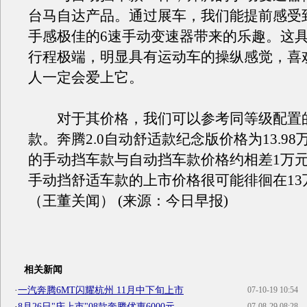
台马自达产品。通过展车，我们能提前感受
手感极佳的6速手动变速器带来的乐趣。这
行程极端，明显具有运动车的操纵感觉，喜
人一定会爱上它。
对于其价格，我们可以参考同等级配置的2
款。奔腾2.0自动舒适款纪念版价格为13.98
的手动挡车款与自动挡车款价格约相差1万元—
手动挡舒适车款的上市价格很可能徘徊在13
（王董关闻） (来源：今日早报)
相关新闻
·
一汽奔腾6MT闪耀杭州 11月中下旬上市
07-10-19 10:54
·
8月26日"庆上市"08款奔腾优惠6000元
07-08-29 08:28