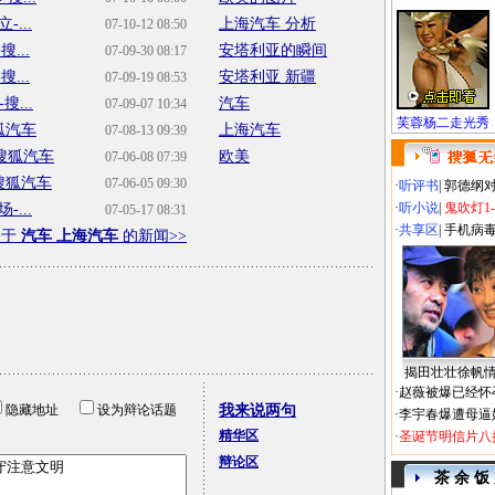
...
上海汽车 分析
07-10-12 08:50
...
安塔利亚的瞬间
07-09-30 08:17
...
安塔利亚 新疆
07-09-19 08:53
...
汽车
07-09-07 10:34
芙蓉杨二走光秀
狐汽车
上海汽车
07-08-13 09:39
搜狐汽车
欧美
07-06-08 07:39
搜狐汽车
07-06-05 09:30
·
听评书
|
郭德纲
·
听小说
|
鬼吹灯1
...
07-05-17 08:31
·
共享区
|
手机病
关于
汽车 上海汽车
的新闻>>
揭田壮壮徐帆
·
赵薇被爆已经怀
隐藏地址
设为辩论话题
我来说两句
·
李宇春爆遭母逼
精华区
·
圣诞节明信片八
辩论区
茶 余 饭