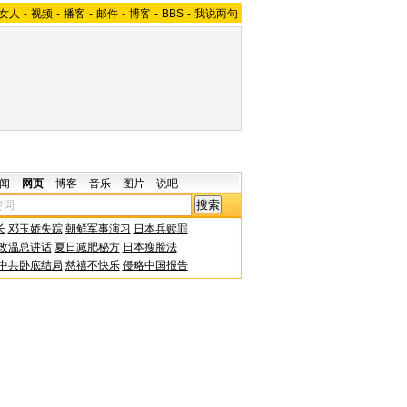
女人
-
视频
-
播客
-
邮件
-
博客
-
BBS
-
我说两句
闻
网页
博客
音乐
图片
说吧
长
邓玉娇失踪
朝鲜军事演习
日本兵赎罪
改温总讲话
夏日减肥秘方
日本瘦脸法
中共卧底结局
慈禧不快乐
侵略中国报告