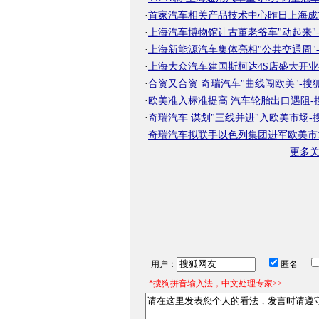
·
首家汽车相关产品技术中心昨日上海成立-
·
上海汽车博物馆让古董老爷车"动起来"-搜
·
上海新能源汽车集体亮相"公共交通周"-搜
·
上海大众汽车建国斯柯达4S店盛大开业-搜
·
合资又合资 奇瑞汽车"曲线闯欧美"-搜
·
欧美准入标准提高 汽车轮胎出口遇阻-
·
奇瑞汽车 谋划"三线并进"入欧美市场-
·
奇瑞汽车拟联手以色列集团进军欧美市场-
更多
用户：
匿名
*搜狗拼音输入法，中文处理专家>>