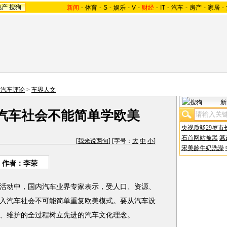
地产
搜狗
新闻
-
体育
-
S
-
娱乐
-
V
-
财经
-
IT
-
汽车
-
房产
-
家居
-
狐汽车评论
>
车界人文
新
汽车社会不能简单学欧美
央视质疑29岁市
石首网站被黑
篡
[
我来说两句
] [字号：
大
中
小
]
宋美龄牛奶洗澡
 作者：李荣
活动中，国内汽车业界专家表示，受人口、资源、
入汽车社会不可能简单重复欧美模式。要从汽车设
、维护的全过程树立先进的汽车文化理念。