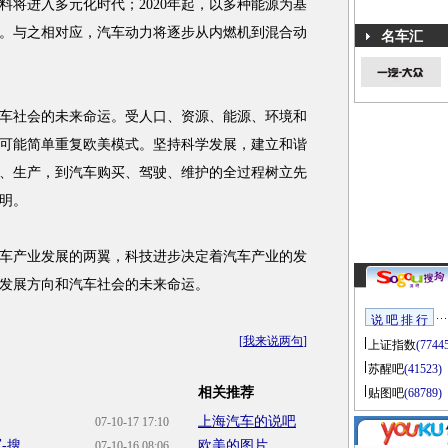
燃料将进入多元化时代；2020年起，以多种能源为基
。与之相对应，汽车动力将逐步从内燃机到混合动
名车汇
社会的未来命运。受人口、资源、能源、环境和
可能简单重复欧美模式。坚持科学发展，建立和谐
、生产，到汽车购买、驾驶、维护的全过程树立先
明。
产业发展的两翼，科技进步决定着汽车产业的发
发展方向和汽车社会的未来命运。
说 吧 排 行
[
我来说两句
]
上证指数
(7744
苏醒吧
(41523)
相关推荐
贴图吧
(68789)
上海汽车的说吧
07-10-17 17:10
搜...
欧美的图片
07-10-16 08:06