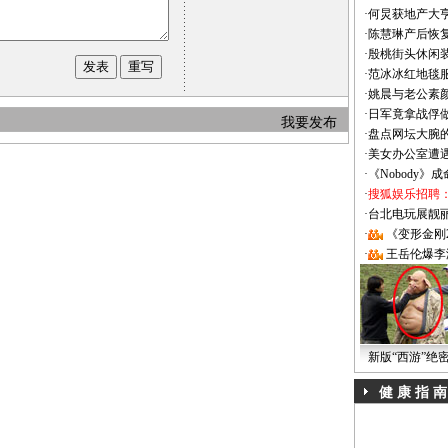
·
何炅获地产大亨
·
陈慧琳产后恢复
·
殷桃街头休闲装
·
范冰冰红地毯
·
姚晨与老公素
·
日军竟拿战俘
我要发布
·
盘点网坛大腕
·
美女办公室遭
·
《Nobody》
·
搜狐娱乐招聘
·
台北电玩展靓丽Sh
·
《变形金刚
·
王岳伦爆李
新版“西游”绝
健 康 指 南