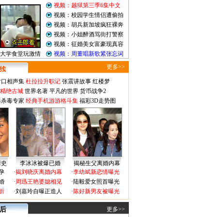
视频：越狱第三季6集中文
视频：校园学生情侣遭偷拍
视频：胡兵新加坡疯狂裸奔
视频：小姐醉酒骂街打警察
视频：征婚美女富豪现真容
大学食堂玩激情
视频：周董唱新歌紧张忘词
更多>>
对口相声集
杜拉拉升职记
张震讲故事
红楼梦
-精绝古城
世界名著
平凡的世界
货币战争2
毒杀毒专家
经典手机游游格斗集
福彩3D走势图
情史
李冰冰被爆已婚
揭秘生父离婚内幕
孕
·
揭刘晓庆离婚内幕
·
李幼斌新恋情曝光
婚
·
周迅王艳婆媳相见
·
陆毅爱女照首曝光
折
·
刘嘉玲自曝正造人
·
陈好新男友被曝光
 后
更多>>