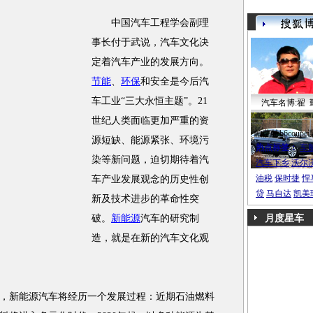
中国汽车工程学会副理
事长付于武说，汽车文化决
定着汽车产业的发展方向。
节能
、
环保
和安全是今后汽
车工业“三大永恒主题”。21
汽车名博:翟 
世纪人类面临更加严重的资
帕萨特b6coupe
源短缺、能源紧张、环境污
热点标签：
车
染等新问题，迫切期待着汽
汽车下乡
沃尔
油税
保时捷
悍
车产业发展观念的历史性创
贷
马自达
凯美
新及技术进步的革命性突
破。
新能源
汽车的研究制
月度星车
造，就是在新的汽车文化观
，新能源汽车将经历一个发展过程：近期石油燃料