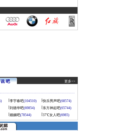
说 吧
更多>>
5)
李宇春吧
(104510)
快乐男声吧
(68574)
刘德华吧
(69854)
东方神起吧
(65744)
婚姻吧
(78544)
37℃女人吧
(6985)