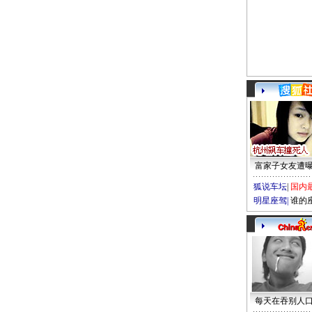
富家子女友遭
狐说车坛
|
国内
明星座驾
|
谁的
每天在吞别人