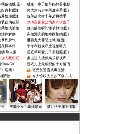
喂猕猴桃(图)
·
独家：章子怡带妈妈看电影
好身材(图)
·
佟大为马伊琍再度牵手(图)
秀性感(图)
·
倪萍赵忠祥十年后再携手
服装皆为租赁
·
刘涛富豪老公为家产求生子
颜乘地铁被拍
·
舒淇醉酒瞬间惨被抓拍(图)
做活体解剖
·
实拍漂亮的地摊西施(组图)
的暴烈脾气
·
世界九大罪恶之城(组图)
遇灵异事件
·
李孝利新欢私密视频曝光
成命案导火索
·
孟庭苇可爱儿子最新照(图)
：加入我们吧！
·
点击进入搜狐娱乐影视库
owGirl
·
游戏史上最般配的十对情侣
2》送票！
·
张元首透露戒毒生活
湘胎教
·
令人惊叹太空步下楼方式
密照
王菲小女儿李嫣曝光
酒井法子痛哭谢罪