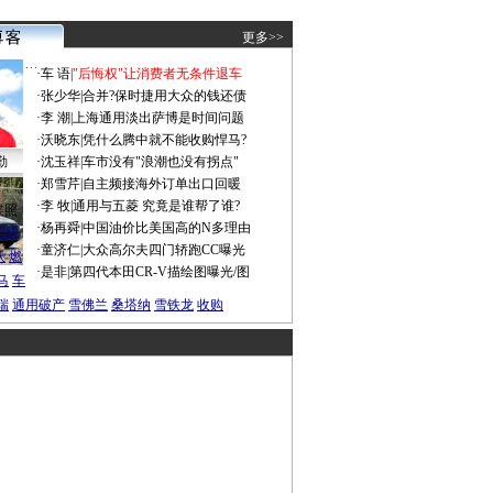
更多>>
·
车 语
|
"后悔权"让消费者无条件退车
·
张少华
|
合并?保时捷用大众的钱还债
·
李 潮
|
上海通用淡出萨博是时间问题
·
沃晓东
|
凭什么腾中就不能收购悍马?
勤
·
沈玉祥
|
车市没有"浪潮也没有拐点"
·
郑雪芹
|
自主频接海外订单出口回暖
·
李 牧
|
通用与五菱 究竟是谁帮了谁?
谍照
·
杨再舜
|
中国油价比美国高的N多理由
船税
·
童济仁
|
大众高尔夫四门轿跑CC曝光
沃
燃
·
是非
|
第四代本田CR-V描绘图曝光/图
马
车
瑞
通用破产
雪佛兰
桑塔纳
雪铁龙
收购