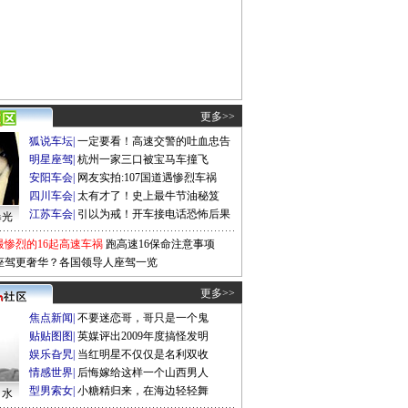
更多>>
狐说车坛
|
一定要看！高速交警的吐血忠告
明星座驾
|
杭州一家三口被宝马车撞飞
安阳车会
|
网友实拍:107国道遇惨烈车祸
四川车会
|
太有才了！史上最牛节油秘笈
江苏车会
|
引以为戒！开车接电话恐怖后果
曝光
最惨烈的16起高速车祸
跑高速16保命注意事项
座驾更奢华？各国领导人座驾一览
更多>>
焦点新闻
|
不要迷恋哥，哥只是一个鬼
贴贴图图
|
英媒评出2009年度搞怪发明
娱乐旮旯
|
当红明星不仅仅是名利双收
情感世界
|
后悔嫁给这样一个山西男人
型男索女
|
小糖精归来，在海边轻轻舞
口水