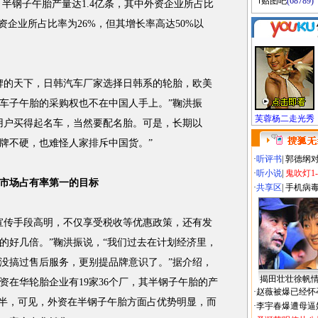
贴图吧
(68789)
，半钢子午胎产量达1.4亿条，其中外资企业所占比
外资企业所占比率为26%，但其增长率高达50%以
的天下，日韩汽车厂家选择日韩系的轮胎，欧美
车子午胎的采购权也不在中国人手上。”鞠洪振
芙蓉杨二走光秀
用户买得起名车，当然要配名胎。可是，长期以
牌不硬，也难怪人家排斥中国货。”
·
听评书
|
郭德纲
·
听小说
|
鬼吹灯1
市场占有率第一的目标
·
共享区
|
手机病
传手段高明，不仅享受税收等优惠政策，还有发
的好几倍。”鞠洪振说，“我们过去在计划经济里，
没搞过售后服务，更别提品牌意识了。”据介绍，
揭田壮壮徐帆
外资在华轮胎企业有19家36个厂，其半钢子午胎的产
·
赵薇被爆已经怀
一半，可见，外资在半钢子午胎方面占优势明显，而
·
李宇春爆遭母逼