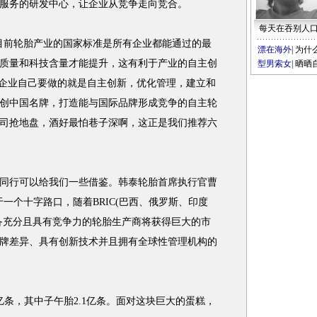
服务的研发中心，让企业从竞争走向竞合。
每天在吞别人
前轮胎产业的国家标准是所有企业都能通过的最
漂在海外
|
为什
质量和科技含量才能提升，这有利于产业的自主创
型男索女
|
晒晒
而企业自己要做的就是自主创新，优化管理，建立和
创中国名牌，打造能与国际品牌形成竞争的自主轮
司抢地盘，酒好最怕巷子深啊，这正是我们推荐六
行可以给我们一些借鉴。韩泰轮胎首席执行官曹
于一个十字路口，随着BRIC(巴西、俄罗斯、印度
备充分且具有竞争力的轮胎生产商将获得巨大的市
牌差异、具有创新技术并且拥有全球性管理机构的
条，其中子午胎2.1亿条。面对这块巨大的蛋糕，