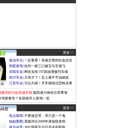
更多>>
狐说车坛
|
一定要看！高速交警的吐血忠告
明星座驾
|
杭州一家三口被宝马车撞飞
安阳车会
|
网友实拍:107国道遇惨烈车祸
四川车会
|
太有才了！史上最牛节油秘笈
江苏车会
|
引以为戒！开车接电话恐怖后果
曝光
最惨烈的16起高速车祸
跑高速16保命注意事项
座驾更奢华？各国领导人座驾一览
更多>>
焦点新闻
|
不要迷恋哥，哥只是一个鬼
贴贴图图
|
英媒评出2009年度搞怪发明
娱乐旮旯
|
当红明星不仅仅是名利双收