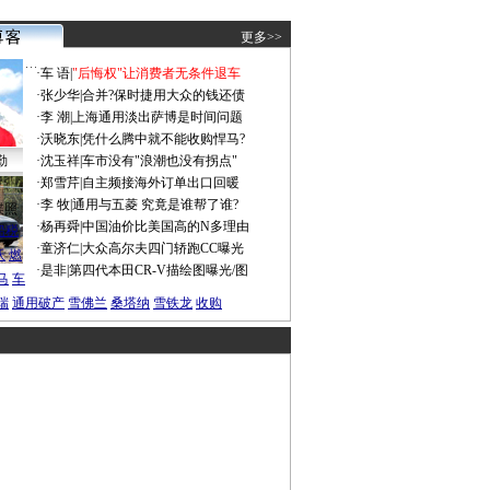
更多>>
·
车 语
|
"后悔权"让消费者无条件退车
·
张少华
|
合并?保时捷用大众的钱还债
·
李 潮
|
上海通用淡出萨博是时间问题
·
沃晓东
|
凭什么腾中就不能收购悍马?
勤
·
沈玉祥
|
车市没有"浪潮也没有拐点"
·
郑雪芹
|
自主频接海外订单出口回暖
·
李 牧
|
通用与五菱 究竟是谁帮了谁?
谍照
·
杨再舜
|
中国油价比美国高的N多理由
船税
·
童济仁
|
大众高尔夫四门轿跑CC曝光
沃
燃
·
是非
|
第四代本田CR-V描绘图曝光/图
马
车
瑞
通用破产
雪佛兰
桑塔纳
雪铁龙
收购