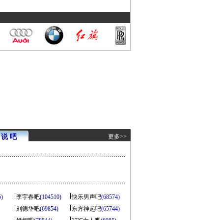
说 吧
更多>>
5)
李宇春吧
(104510)
快乐男声吧
(68574)
刘德华吧
(69854)
东方神起吧
(65744)