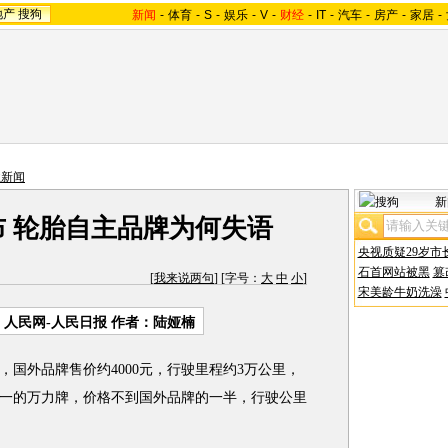
地产
搜狗
新闻
-
体育
-
S
-
娱乐
-
V
-
财经
-
IT
-
汽车
-
房产
-
家居
-
业新闻
新
布 轮胎自主品牌为何失语
央视质疑29岁市
石首网站被黑
篡
[
我来说两句
] [字号：
大
中
小
]
宋美龄牛奶洗澡
：人民网-人民日报 作者：陆娅楠
国外品牌售价约4000元，行驶里程约3万公里，
一的万力牌，价格不到国外品牌的一半，行驶公里