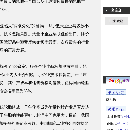
为世界最大的轮胎生产国以及全球增长最快的轮胎市
8%。
名车汇
陷入“两极分化”的格局，即少数大企业与多数小
、技术差距悬殊。大量小企业采取低价出口、降价
国际贸易中遭受反倾销频率最高、次数最多的行业
场的正常发展。
就占了500多家。很多企业连商标都没有注册，轮
一位业内人士介绍说，小企业技术装备差、产品质
持，其生产成本和销售价格均偏低，使得国内轮胎
检合格率仅为85%。
相 关 说 吧
鞠洪振
轮胎组成，子午化率成为衡量轮胎产业是否发达
说 吧 排 行
子午胎的性能更好，利润空间也更大，目前，我国
上证指数
(7744
场却多被外资企业占领。中国橡胶工业协会的数据显
苏醒吧
(41523)