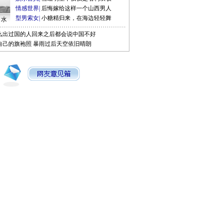
情感世界
|
后悔嫁给这样一个山西男人
型男索女
|
小糖精归来，在海边轻轻舞
口水
么出过国的人回来之后都会说中国不好
自己的旗袍照
暴雨过后天空依旧晴朗