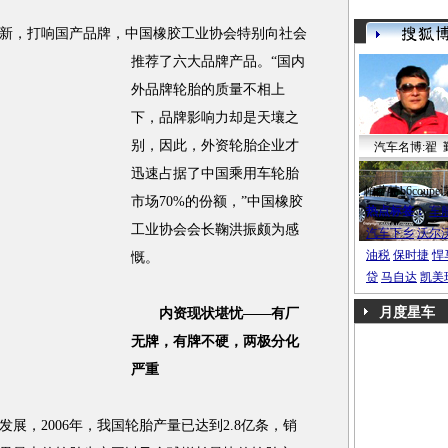
，打响国产品牌，中国橡胶工业协会特别向社会
推荐了六大品牌产品。
“国内
外品牌轮胎的质量不相上
下，品牌影响力却是天壤之
别，因此，外资轮胎企业才
汽车名博:翟 
迅速占据了中国乘用车轮胎
帕萨特b6coupe
市场70%的份额，”中国橡胶
热点标签：
车
工业协会会长鞠洪振颇为感
汽车下乡
沃尔
油税
保时捷
悍
慨。
贷
马自达
凯美
月度星车
内资现状堪忧——有厂
无牌，有牌不硬，两极分化
严重
，2006年，我国轮胎产量已达到2.8亿条，销