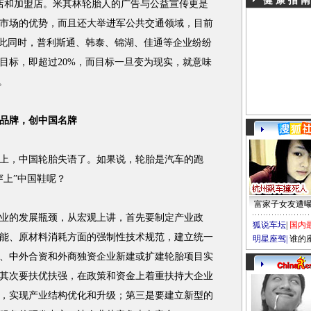
健 康 指 南
营店和加盟店。米其林轮胎人的广告与公益宣传更是
市场的优势，而且还大举进军公共交通领域，目前
与此同时，普利斯通、韩泰、锦湖、佳通等企业纷纷
目标，即超过20%，而目标一旦变为现实，就意味
。
品牌，创中国名牌
，中国轮胎失语了。如果说，轮胎是汽车的跑
穿上”中国鞋呢？
富家子女友遭
的发展瓶颈，从宏观上讲，首先要制定产业政
狐说车坛
|
国内
能、原材料消耗方面的强制性技术规范，建立统一
明星座驾
|
谁的
、中外合资和外商独资企业新建或扩建轮胎项目实
其次要扶优扶强，在政策和资金上着重扶持大企业
，实现产业结构优化和升级；第三是要建立新型的