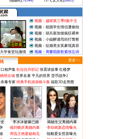
婚姻吧
(78544)
37℃女人吧
(6985)
视频：越狱第三季6集中文
视频：校园学生情侣遭偷拍
视频：胡兵新加坡疯狂裸奔
视频：小姐醉酒骂街打警察
视频：征婚美女富豪现真容
大学食堂玩激情
视频：周董唱新歌紧张忘词
更多>>
对口相声集
杜拉拉升职记
张震讲故事
红楼梦
-精绝古城
世界名著
平凡的世界
货币战争2
毒杀毒专家
经典手机游游格斗集
福彩3D走势图
情史
李冰冰被爆已婚
揭秘生父离婚内幕
孕
·
揭刘晓庆离婚内幕
·
李幼斌新恋情曝光
婚
·
周迅王艳婆媳相见
·
陆毅爱女照首曝光