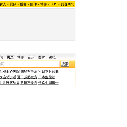
女人
-
视频
-
播客
-
邮件
-
博客
-
BBS
-
我说两句
闻
网页
博客
音乐
图片
说吧
长
邓玉娇失踪
朝鲜军事演习
日本兵赎罪
改温总讲话
夏日减肥秘方
日本瘦脸法
中共卧底结局
慈禧不快乐
侵略中国报告