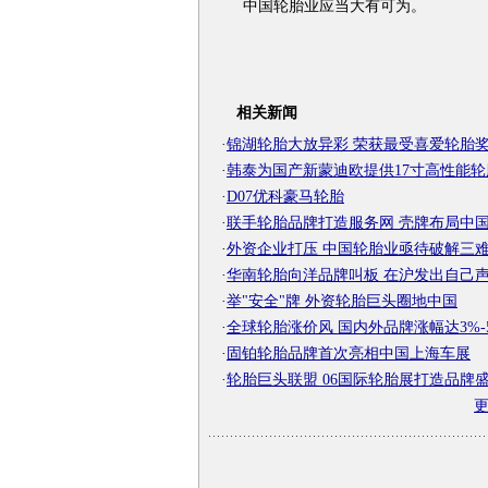
中国轮胎业应当大有可为。
相关新闻
·
锦湖轮胎大放异彩 荣获最受喜爱轮胎
·
韩泰为国产新蒙迪欧提供17寸高性能轮
·
D07优科豪马轮胎
·
联手轮胎品牌打造服务网 壳牌布局中
·
外资企业打压 中国轮胎业亟待破解三
·
华南轮胎向洋品牌叫板 在沪发出自己
·
举"安全"牌 外资轮胎巨头圈地中国
·
全球轮胎涨价风 国内外品牌涨幅达3%-
·
固铂轮胎品牌首次亮相中国上海车展
·
轮胎巨头联盟 06国际轮胎展打造品牌