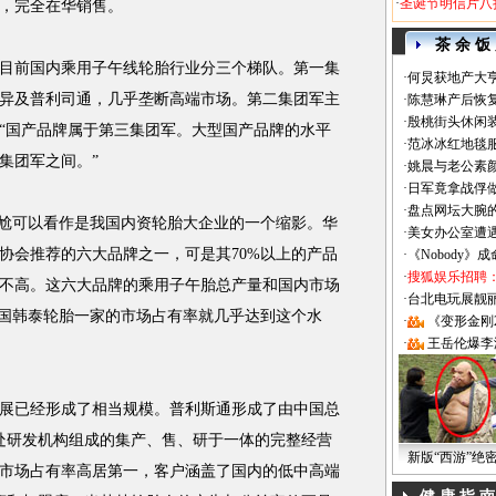
·
圣诞节明信片八
，完全在华销售。
茶 余 饭
前国内乘用子午线轮胎行业分三个梯队。第一集
·
何炅获地产大亨
异及普利司通，几乎垄断高端市场。第二集团军主
·
陈慧琳产后恢复
·
殷桃街头休闲装
“国产品牌属于第三集团军。大型国产品牌的水平
·
范冰冰红地毯
集团军之间。”
·
姚晨与老公素
·
日军竟拿战俘
·
盘点网坛大腕
尬可以看作是我国内资轮胎大企业的一个缩影。华
·
美女办公室遭
协会推荐的六大品牌之一，可是其70%以上的产品
·
《Nobody》
·
搜狐娱乐招聘
不高。这六大品牌的乘用子午胎总产量和国内市场
·
台北电玩展靓丽Sh
韩国韩泰轮胎一家的市场占有率就几乎达到这个水
·
《变形金刚
·
王岳伦爆李
已经形成了相当规模。普利斯通形成了由中国总
2处研发机构组成的集产、售、研于一体的完整经营
新版“西游”绝
市场占有率高居第一，客户涵盖了国内的低中高端