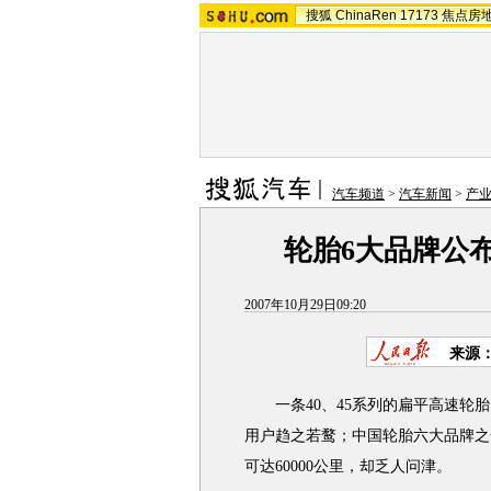
搜狐
ChinaRen
17173
焦点房
汽车频道
>
汽车新闻
>
产
轮胎6大品牌公
2007年10月29日09:20
来源
一条40、45系列的扁平高速轮胎，
用户趋之若鹜；中国轮胎六大品牌之
可达60000公里，却乏人问津。