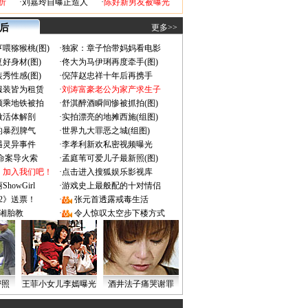
折
·
刘嘉玲自曝正造人
·
陈好新男友被曝光
 后
更多>>
喂猕猴桃(图)
·
独家：章子怡带妈妈看电影
好身材(图)
·
佟大为马伊琍再度牵手(图)
秀性感(图)
·
倪萍赵忠祥十年后再携手
服装皆为租赁
·
刘涛富豪老公为家产求生子
颜乘地铁被拍
·
舒淇醉酒瞬间惨被抓拍(图)
做活体解剖
·
实拍漂亮的地摊西施(组图)
的暴烈脾气
·
世界九大罪恶之城(组图)
遇灵异事件
·
李孝利新欢私密视频曝光
成命案导火索
·
孟庭苇可爱儿子最新照(图)
：加入我们吧！
·
点击进入搜狐娱乐影视库
owGirl
·
游戏史上最般配的十对情侣
2》送票！
·
张元首透露戒毒生活
湘胎教
·
令人惊叹太空步下楼方式
密照
王菲小女儿李嫣曝光
酒井法子痛哭谢罪