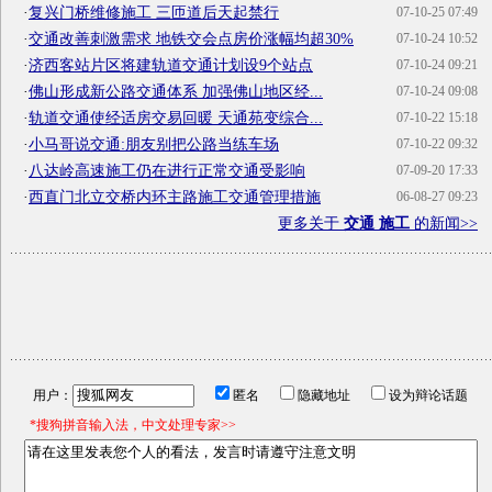
·
复兴门桥维修施工 三匝道后天起禁行
07-10-25 07:49
·
交通改善刺激需求 地铁交会点房价涨幅均超30%
07-10-24 10:52
·
济西客站片区将建轨道交通计划设9个站点
07-10-24 09:21
·
佛山形成新公路交通体系 加强佛山地区经...
07-10-24 09:08
·
轨道交通使经适房交易回暖 天通苑变综合...
07-10-22 15:18
·
小马哥说交通:朋友别把公路当练车场
07-10-22 09:32
·
八达岭高速施工仍在进行正常交通受影响
07-09-20 17:33
·
西直门北立交桥内环主路施工交通管理措施
06-08-27 09:23
更多关于
交通 施工
的新闻>>
用户：
匿名
隐藏地址
设为辩论话题
*搜狗拼音输入法，中文处理专家>>