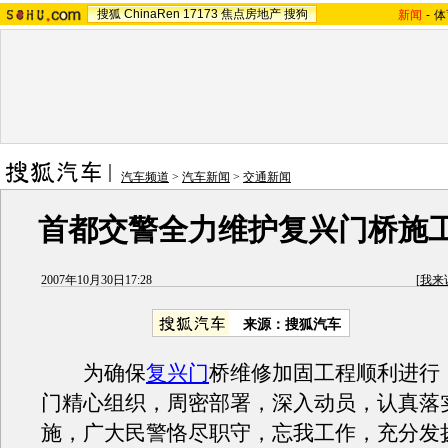
搜狐
ChinaRen
17173
焦点房地产
搜狗
新闻
-
体
汽车频道
>
汽车新闻
>
交通新闻
首都交警全力维护复兴门桥施
2007年10月30日17:28
[
我来
来源：搜狐汽车
为确保
复兴门
桥维修加固工程顺利进行
门精心组织，周密部署，深入动员，认真落
施，广大民警恪尽职守，忘我工作，充分发