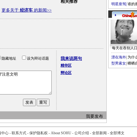
相关推荐
明星座驾
|
谁的
更多关于
经济车
的新闻>>
每天在吞别人
漂在海外
|
为什
隐藏地址
设为辩论话题
我来说两句
型男索女
|
晒晒
精华区
辩论区
我要发布
服中心
-
联系方式
-
保护隐私权
-
About SOHU
-
公司介绍
-
全部新闻
-
全部博文