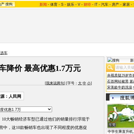
地产
搜狗
新闻
-
体育
-
S
-
娱乐
-
V
-
财经
-
IT
-
汽车
-
房产
-
家居
-
你选车
新
车降价 最高优惠1.7万元
央视质疑29岁市
石首网站被黑
篡
[
我来说两句
] [字号：
大
中
小
]
宋美龄牛奶洗澡
来源：人民网
，10大畅销经济车型已通过他们的销量排行浮现于
营中，这10款畅销车也出现了不同程度的优惠促
中学生乘直升机