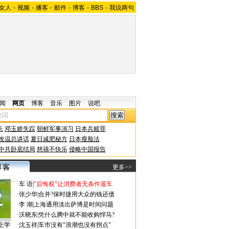
女人
-
视频
-
播客
-
邮件
-
博客
-
BBS
-
我说两句
闻
网页
博客
音乐
图片
说吧
长
邓玉娇失踪
朝鲜军事演习
日本兵赎罪
改温总讲话
夏日减肥秘方
日本瘦脸法
中共卧底结局
慈禧不快乐
侵略中国报告
更多>>
·
车 语
|
"后悔权"让消费者无条件退车
·
张少华
|
合并?保时捷用大众的钱还债
·
李 潮
|
上海通用淡出萨博是时间问题
·
沃晓东
|
凭什么腾中就不能收购悍马?
上学
·
沈玉祥
|
车市没有"浪潮也没有拐点"