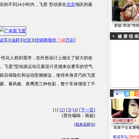
后的不到24小时内，飞度·型动派在
北京
地区的最
新版“西游”绝
健 康 指 南
试车
][
油耗
][
社区
][
经销商报价
7.68
万起
]
性化人群的需求，在外形设计上做出了较大的改
。飞度?型动派运动元素设计灵感来自赛车的空气
前后保险杠和运动型侧裙边，使得本身灵巧的飞度
紫、暴风银、夜鹰黑三种色彩，整个车体增添了不
[1] [
2
] [
3
] [
4
] [
下一页
]
(责任编辑：南超)
[
我来说两句
]
富家子女友遭
狐说车坛
|
国内