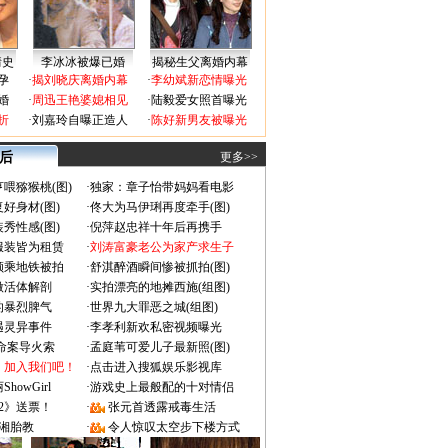
情史
李冰冰被爆已婚
揭秘生父离婚内幕
孕
·
揭刘晓庆离婚内幕
·
李幼斌新恋情曝光
婚
·
周迅王艳婆媳相见
·
陆毅爱女照首曝光
折
·
刘嘉玲自曝正造人
·
陈好新男友被曝光
 后
更多>>
喂猕猴桃(图)
·
独家：章子怡带妈妈看电影
好身材(图)
·
佟大为马伊琍再度牵手(图)
秀性感(图)
·
倪萍赵忠祥十年后再携手
服装皆为租赁
·
刘涛富豪老公为家产求生子
颜乘地铁被拍
·
舒淇醉酒瞬间惨被抓拍(图)
做活体解剖
·
实拍漂亮的地摊西施(组图)
的暴烈脾气
·
世界九大罪恶之城(组图)
遇灵异事件
·
李孝利新欢私密视频曝光
成命案导火索
·
孟庭苇可爱儿子最新照(图)
：加入我们吧！
·
点击进入搜狐娱乐影视库
owGirl
·
游戏史上最般配的十对情侣
2》送票！
·
张元首透露戒毒生活
湘胎教
·
令人惊叹太空步下楼方式