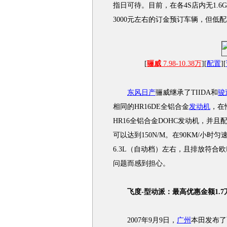
指日可待。目前，在各4S店内无1.
3000元左右的订金预订车辆，但低
[
骊威
7.98-10.38万
][
配置
][
东风日产
骊威继承了TIIDA和
骏
相同的HR16DE全铝合金
发动机
，在
HR16全铝合金DOHC发动机，并且
可以达到150N/M。在90KM/小时
6.3L（自动档）左右，且排放符
问题而感到担心。
飞度-型动派：最高优惠金额1.7
2007年9月9日，
广州
本田发布了