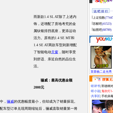
说 吧 排 行
而新款1.4 SL AT除了上述内
上证指数
(7744
饰，还增配了质地考究的金
苏醒吧
(41523)
贴图吧
(68789)
属钛银排挡底座，更添运动
活力。原有的1.4 SE MT和
1.4 SE AT两款车型则新增配
了智能电动
天窗
，随时享受
到舒适、亲近自然的品位生
活。
芙蓉杨二走光秀
骊威：最高优惠金额
·
听评书
|
郭德纲
2000元
·
听小说
|
鬼吹灯1
·
共享区
|
手机病
中，
骊威
的优惠幅度最小，但却成为了销量探花。
配车型订单兑现周期缩短后，骊威直取销量第一将