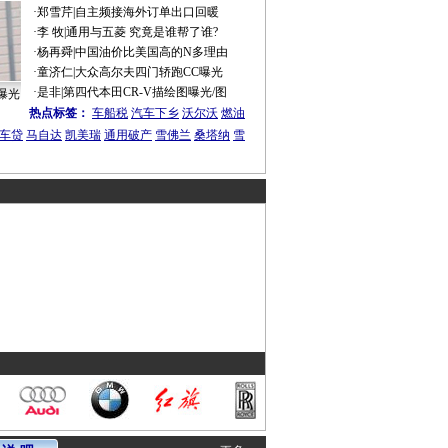
·
郑雪芹
|
自主频接海外订单出口回暖
·
李 牧
|
通用与五菱 究竟是谁帮了谁?
·
杨再舜
|
中国油价比美国高的N多理由
·
童济仁
|
大众高尔夫四门轿跑CC曝光
·
是非
|
第四代本田CR-V描绘图曝光/图
曝光
热点标签：
车船税
汽车下乡
沃尔沃
燃油
车贷
马自达
凯美瑞
通用破产
雪佛兰
桑塔纳
雪