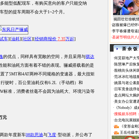
6G多能型低配现车，有购买意向的客户只能交纳
配车型的提车周期不会大于1~2个月。
揭田壮壮徐帆
·
赵薇被爆已经怀
·
李宇春爆遭母逼
·
圣诞节明信片八
试车
][
油耗
][
社区
][
经销商报价
7.35
万起
]
茶 余 饭
逸
的优点，同样具有宽敞的空间，并且采用与
骐达
·
何炅获地产大亨
·
陈慧琳产后恢复
性能和油耗方面有着不错的表现。骊威搭载着的是
·
殷桃街头休闲装
配置了5MT和4AT两种不同规格的变速器，最大扭矩
·
范冰冰红地毯
匀速行驶时，百公里油耗仅有6.2L（手动档）和
·
姚晨与老公素
·
日军竟拿战俘
合欧Ⅳ标准，消费者丝毫不会因为油耗大、环境污染等
·
盘点网坛大腕
·
美女办公室遭
·
《Nobody》
·
搜狐娱乐招聘
万元
·
台北电玩展靓丽Sh
·
《变形金刚
·
王岳伦爆李
两款年度新车
08款思迪
与
飞度
·型动派，并公布了