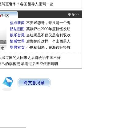
座驾更奢华？各国领导人座驾一览
更多>>
焦点新闻
|
不要迷恋哥，哥只是一个鬼
贴贴图图
|
英媒评出2009年度搞怪发明
娱乐旮旯
|
当红明星不仅仅是名利双收
情感世界
|
后悔嫁给这样一个山西男人
型男索女
|
小糖精归来，在海边轻轻舞
口水
么出过国的人回来之后都会说中国不好
自己的旗袍照
暴雨过后天空依旧晴朗