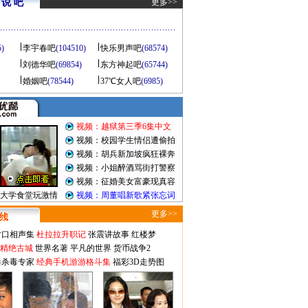
说 吧
更多>>
5)
李宇春吧
(104510)
快乐男声吧
(68574)
刘德华吧
(69854)
东方神起吧
(65744)
婚姻吧
(78544)
37℃女人吧
(6985)
视频：越狱第三季6集中文
视频：校园学生情侣遭偷拍
视频：胡兵新加坡疯狂裸奔
视频：小姐醉酒骂街打警察
视频：征婚美女富豪现真容
大学食堂玩激情
视频：周董唱新歌紧张忘词
更多>>
对口相声集
杜拉拉升职记
张震讲故事
红楼梦
-精绝古城
世界名著
平凡的世界
货币战争2
毒杀毒专家
经典手机游游格斗集
福彩3D走势图