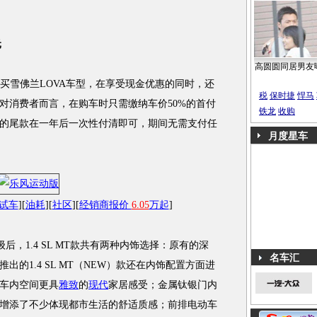
元
高圆圆同居男友
购买雪佛兰LOVA车型，在享受现金优惠的同时，还
税
保时捷
悍马
对消费者而言，在购车时只需缴纳车价50%的首付
铁龙
收购
的尾款在一年后一次性付清即可，期间无需支付任
月度星车
试车
][
油耗
][
社区
][
经销商报价
6.05
万起
]
后，1.4 SL MT款共有两种内饰选择：原有的深
名车汇
的1.4 SL MT（NEW）款还在内饰配置方面进
车内空间更具
雅致
的
现代
家居感受；金属钛银门内
增添了不少体现都市生活的舒适质感；前排电动车