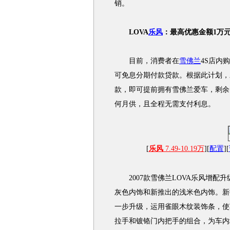
销。
LOVA
乐风
：最高优惠金额1万
目前，消费者在
雪佛兰
4S店内
可免息分期付款贷款。根据此计划，
款，即可提前拥有雪佛兰爱车，剩余
何月供，且全程无需支付利息。
[
乐风
7.49-10.19万
][
配置
][
2007款雪佛兰LOVA乐风增配升级
灰色内饰和新推出的浅米色内饰。新推出
一步升级，运用雀眼木纹装饰条，使
拉手和镀铬门内把手的组合，为车内