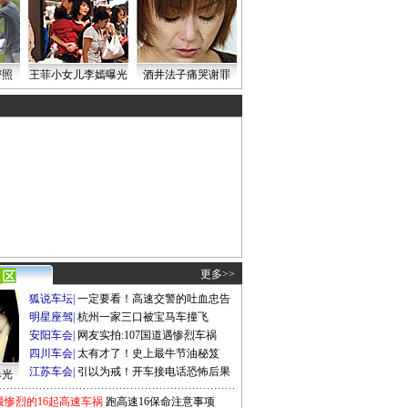
密照
王菲小女儿李嫣曝光
酒井法子痛哭谢罪
更多>>
狐说车坛
|
一定要看！高速交警的吐血忠告
明星座驾
|
杭州一家三口被宝马车撞飞
安阳车会
|
网友实拍:107国道遇惨烈车祸
四川车会
|
太有才了！史上最牛节油秘笈
江苏车会
|
引以为戒！开车接电话恐怖后果
曝光
最惨烈的16起高速车祸
跑高速16保命注意事项