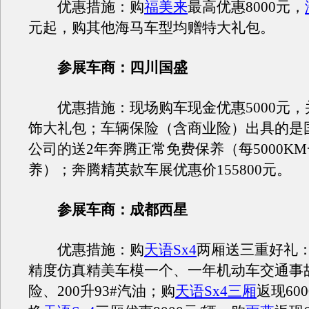
优惠措施：购
福美来
最高优惠8000元，
元起，购其他海马车型均赠特大礼包。
参展车商：四川国盛
优惠措施：现场购车现金优惠5000元，并
饰大礼包；车辆保险（含商业险）出具的是
公司的送2年奔腾正常免费保养（每5000K
养）；奔腾精英款车展优惠价155800元。
参展车商：成都西星
优惠措施：购
天语
Sx4
两厢送三重好礼：包
精度仿真精美车模一个、一年机动车交通事
险、200升93#汽油；购
天语Sx4三厢
返现60