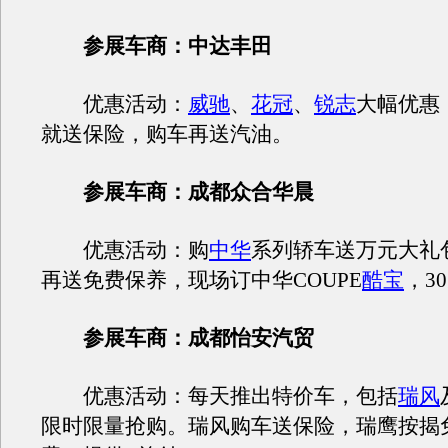
参展车商：中达丰田
优惠活动：
威驰
、
花冠
、
锐志
大幅优惠
就送保险，购车再送汽油。
参展车商：成都众合华晨
优惠活动：购
中华
系列轿车送万元大礼
再送免费保养，现场订中华COUPE
酷宝
，3
参展车商：成都怡安汽贸
优惠活动：每天推出特价车，包括
瑞风
限时限量抢购。瑞风购车送保险，瑞鹰按揭