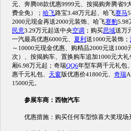
元、奔腾08款优惠9999元、按揭购奔腾省9
费全免）；
哈飞
路宝3.48万元起、哈飞
赛马
2000元现金再送2000元装饰、哈飞
赛豹
5.9
民意
3.29万元起送中央
空调
；购买
思域
送万
一汽最高优惠6000元、
夏利
送1000元装饰；
～10000元现金优惠、购精品2000元送100
次）、按揭购车、置换购车追加1000元大礼
厢6.98万元起；奇瑞
QQ6
年型车两千元礼包
惠千元礼包、
天窗
版优惠价41800元、
奇瑞
15000元。
参展车商：西物汽车
优惠措施：购买任何车型惊喜大奖现场