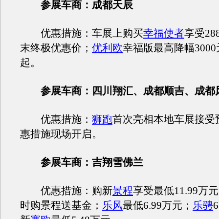
参展车商：成都天辰
优惠措施：车展上购买
幸福使者
享受28
末终极优惠价；
优利欧
幸福版最高降幅3000元
起。
参展车商：四川翔汇、成都顺吉、成都
优惠措施：
狮跑
首次亮相本地车展接受
惠措施现场开启。
参展车商：吉翔雪佛兰
优惠措施：购新
景程
享受最低11.99
时购景程送基金；
乐风
最低6.99万元；
乐骋