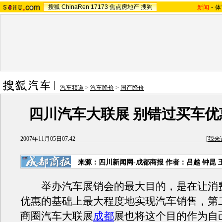
搜狐
ChinaRen
17173
焦点房地产
搜狗
新闻
-
体
汽车频道
>
汽车降价
>
国产降价
四川汽车大联展 别错过买车优
2007年11月05日07:42
[
我来
来源：四川新闻网-成都商报 作者：吕越 钟昆 
举办汽车展销会的最大目的，是在让消
优惠的基础上最大程度地实现汽车销售，第
商圈汽车大联展
成都
展也将这个目的作为自