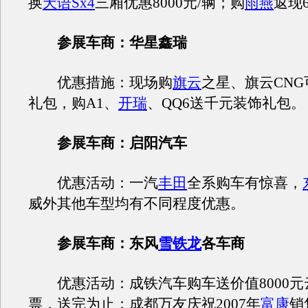
换
天语Sx4
三厢优惠8000元/辆；购
雨燕
返现6
参展车商：华星鑫瑞
优惠措施：现场购
旗云
之星、旗云CN
礼包，购A1、
开瑞
、QQ6送千元装饰礼包。
参展车商：启阳汽车
优惠活动：一汽
丰田
全系购车有惊喜，
威外其他车型均有不同程度优惠。
参展车商：东风
雪铁龙
各车商
优惠活动：成铁汽车购车送价值8000元
票，送完为止；成都万友庆祝2007年
富康
销