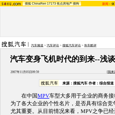
搜狐
ChinaRen
17173
焦点房地产
搜狗
新闻
-
体
汽车频道
>
汽车评论
>
搜狐汽车评论
>
热车酷评
汽车变身飞机时代的到来--浅谈
2007年11月05日09:59
[
我来
来源：搜狐汽车 作者：综合报道
在中国
MPV
车型大多用于企业的商务接
为了各大企业的个性名片，是否具有综合竞
尤其重要。从目前情况来看，MPV之争已经