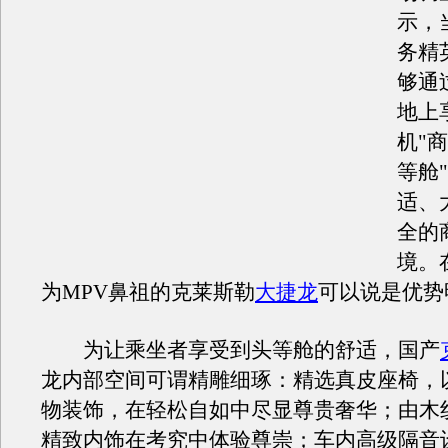
示，
务精
够通
地上
机"
等舱
适、
全的
境。
为MPV鼻祖的克莱斯勒
大捷龙
可以说是优势
为让乘坐者享受到头等舱的舒适，国产
龙内部空间可谓精雕细琢：精选真皮座椅，
物装饰，在轻松自如中尽显尊贵奢华；由木
精致内饰在考究中体验尊崇；车内高级隔音