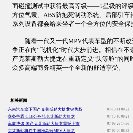
面碰撞测试中获得最高等级——5星级的评
方位气囊、ABS防抱死制动系统、后部驻车
系列设备都会给乘坐者一个全方位的安全保
随着一代又一代MPV代表车型的不断改进
争正在向“飞机化”时代大步前进。相信在不
产克莱斯勒大捷龙在重新定义“头等舱”的同
众多高端商务精英一个全新的舒适享受。
相关新闻
·
东南汽车拿下国产克莱斯勒大捷龙销售权
07-10-11 08:22
·
商务争霸 GL8公务舱克莱斯勒大捷龙
07-10-10 08:21
·
车展快递:国产克莱斯勒大捷龙震撼上市
07-09-28 14:36
·
克莱斯勒将在中国推高端MPV大捷龙
07-07-26 08:32