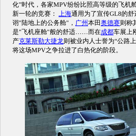
化”时代，各家MPV纷纷比照高等级的飞机
新一轮的竞赛：
上海
通用为了宣传GL8的
诩"陆地上的公务舱"，
广州
本田
奥德赛
则称
是"飞机座舱"般的舒适……而在
成都
车展上
产
克莱斯勒大捷龙
则被业内人士誉为“公路上
将这场MPV之争拉进了白热化的阶段。