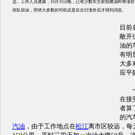
边。工作人员透露，10月31日晚，已有少数车主获知燃油即将涨
排队加油，而绝大多数的司机还是在次日涨价后才得到消息。
目前
敞开
油的
有明
大多
应平
一
在接
者算
的汽
汽油
，由于工作地点在
松江
离市区较远，每