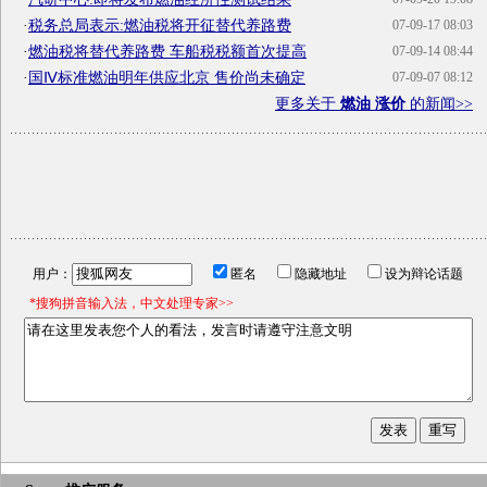
·
税务总局表示:燃油税将开征替代养路费
07-09-17 08:03
·
燃油税将替代养路费 车船税税额首次提高
07-09-14 08:44
·
国Ⅳ标准燃油明年供应北京 售价尚未确定
07-09-07 08:12
更多关于
燃油 涨价
的新闻>>
用户：
匿名
隐藏地址
设为辩论话题
*搜狗拼音输入法，中文处理专家>>