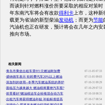
而谈到针对燃料涨价所要采取的相应对策时
年东南汽车将会有改款
得利卡
上市，这种新
载更为省油的新型柴油
发动机
；而更为
节能
汽油机也正在研发，预计将会在几年之内安
推向市场。
相关新闻
·
青岛市乘坐出租车需付1元燃油附加费
07-11-05 07:33
·
盛纳德车表示 轮耗费汽车20%以上燃油
07-11-01 09:03
·
添加剂的使用--冬季汽车燃油系统的养护
07-10-31 09:29
·
面临压力越来越大 燃油税将重挫汽车股?
07-10-29 07:53
·
前景看好?燃油税迫车企纷推混合动力车
07-10-18 08:31
·
出租汽车将获得燃油补贴 补贴标准提高
07-10-17 08:54
·
汽研中心:即将发布燃油经济性测试结果
07-09-20 19:08