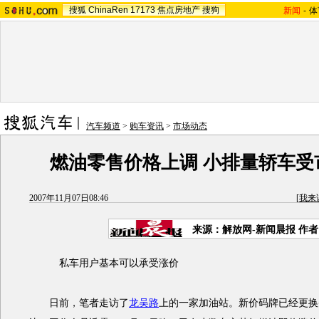
搜狐
ChinaRen
17173
焦点房地产
搜狗
新闻
-
体
汽车频道
>
购车资讯
>
市场动态
燃油零售价格上调 小排量轿车受
2007年11月07日08:46
[
我来
来源：解放网-新闻晨报 作
私车用户基本可以承受涨价
日前，笔者走访了
龙吴路
上的一家加油站。新价码牌已经更换