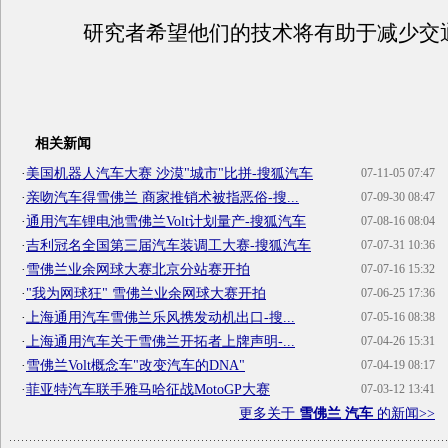
研究者希望他们的技术将有助于减少交
相关新闻
·
美国机器人汽车大赛 沙漠"城市"比拼-搜狐汽车
07-11-05 07:47
·
亲吻汽车得雪佛兰 商家推销术被指恶俗-搜...
07-09-30 08:47
·
通用汽车锂电池雪佛兰Volt计划量产-搜狐汽车
07-08-16 08:04
·
吉利冠名全国第三届汽车装调工大赛-搜狐汽车
07-07-31 10:36
·
雪佛兰业余网球大赛北京分站赛开拍
07-07-16 15:32
·
"我为网球狂" 雪佛兰业余网球大赛开拍
07-06-25 17:36
·
上海通用汽车雪佛兰乐风携发动机出口-搜...
07-05-16 08:38
·
上海通用汽车关于雪佛兰开拓者上牌声明-...
07-04-26 15:31
·
雪佛兰Volt概念车"改变汽车的DNA"
07-04-19 08:17
·
菲亚特汽车联手雅马哈征战MotoGP大赛
07-03-12 13:41
更多关于
雪佛兰 汽车
的新闻>>