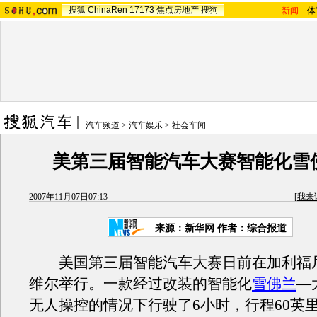
搜狐
ChinaRen
17173
焦点房地产
搜狗
新闻
-
体
汽车频道
>
汽车娱乐
>
社会车闻
美第三届智能汽车大赛智能化雪
2007年11月07日07:13
[
我来
来源：新华网 作者：综合报道
美国第三届智能汽车大赛日前在加利福
维尔举行。一款经过改装的智能化
雪佛兰
—
无人操控的情况下行驶了6小时，行程60英里