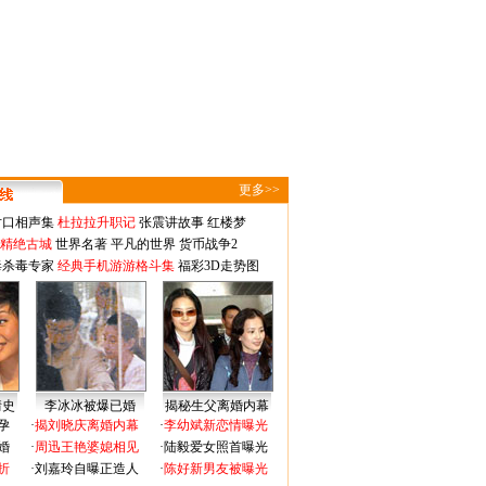
更多>>
对口相声集
杜拉拉升职记
张震讲故事
红楼梦
-精绝古城
世界名著
平凡的世界
货币战争2
毒杀毒专家
经典手机游游格斗集
福彩3D走势图
情史
李冰冰被爆已婚
揭秘生父离婚内幕
孕
·
揭刘晓庆离婚内幕
·
李幼斌新恋情曝光
婚
·
周迅王艳婆媳相见
·
陆毅爱女照首曝光
折
·
刘嘉玲自曝正造人
·
陈好新男友被曝光