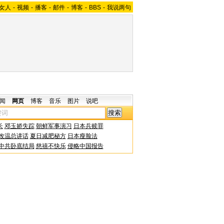
女人
-
视频
-
播客
-
邮件
-
博客
-
BBS
-
我说两句
闻
网页
博客
音乐
图片
说吧
长
邓玉娇失踪
朝鲜军事演习
日本兵赎罪
改温总讲话
夏日减肥秘方
日本瘦脸法
中共卧底结局
慈禧不快乐
侵略中国报告