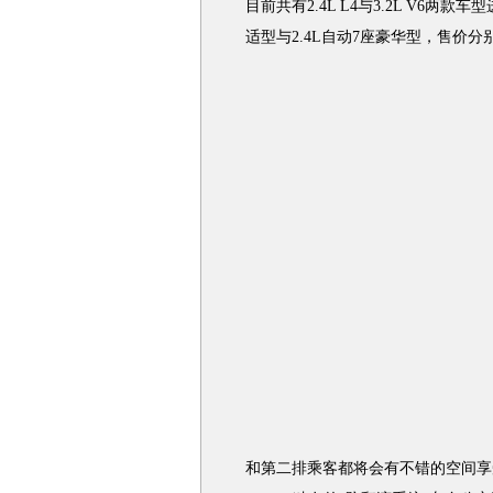
目前共有2.4L L4与3.2L V6两
适型与2.4L自动7座豪华型，售价分别为
和第二排乘客都将会有不错的空间享受