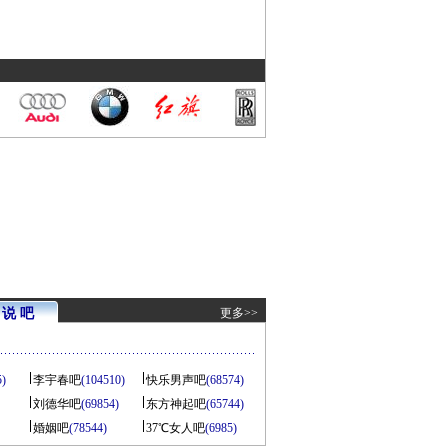
说 吧
更多>>
5)
李宇春吧
(104510)
快乐男声吧
(68574)
刘德华吧
(69854)
东方神起吧
(65744)
婚姻吧
(78544)
37℃女人吧
(6985)