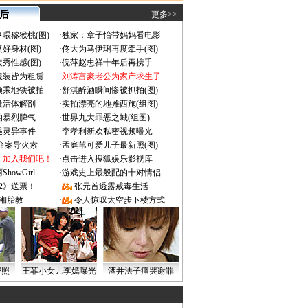
 后
更多>>
喂猕猴桃(图)
·
独家：章子怡带妈妈看电影
好身材(图)
·
佟大为马伊琍再度牵手(图)
秀性感(图)
·
倪萍赵忠祥十年后再携手
服装皆为租赁
·
刘涛富豪老公为家产求生子
颜乘地铁被拍
·
舒淇醉酒瞬间惨被抓拍(图)
做活体解剖
·
实拍漂亮的地摊西施(组图)
的暴烈脾气
·
世界九大罪恶之城(组图)
遇灵异事件
·
李孝利新欢私密视频曝光
成命案导火索
·
孟庭苇可爱儿子最新照(图)
：加入我们吧！
·
点击进入搜狐娱乐影视库
owGirl
·
游戏史上最般配的十对情侣
2》送票！
·
张元首透露戒毒生活
湘胎教
·
令人惊叹太空步下楼方式
密照
王菲小女儿李嫣曝光
酒井法子痛哭谢罪