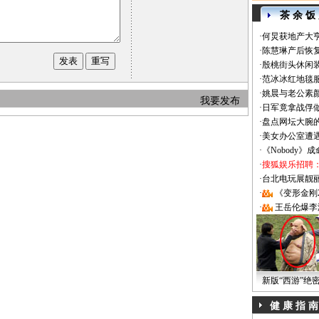
茶 余 饭
·
何炅获地产大亨
·
陈慧琳产后恢复
·
殷桃街头休闲装
·
范冰冰红地毯
·
姚晨与老公素
我要发布
·
日军竟拿战俘
·
盘点网坛大腕
·
美女办公室遭
·
《Nobody》
·
搜狐娱乐招聘
·
台北电玩展靓丽Sh
·
《变形金刚
·
王岳伦爆李
新版“西游”绝
健 康 指 南