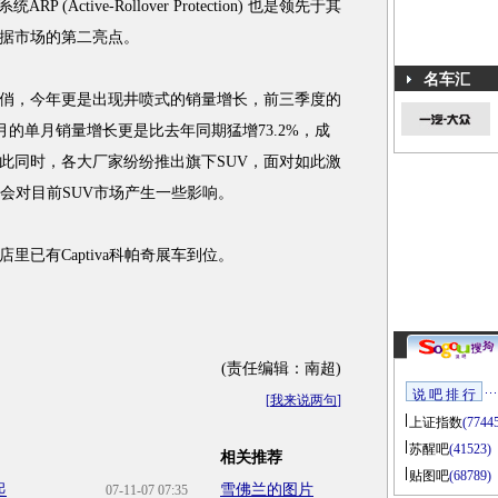
(Active-Rollover Protection) 也是领先于其
据市场的第二亮点。
名车汇
俏，今年更是出现井喷式的销量增长，前三季度的
十月的单月销量增长更是比去年同期猛增73.2%，成
此同时，各大厂家纷纷推出旗下SUV，面对如此激
必然会对目前SUV市场产生一些影响。
里已有Captiva科帕奇展车到位。
(责任编辑：南超)
说 吧 排 行
[
我来说两句
]
上证指数
(7744
苏醒吧
(41523)
相关推荐
贴图吧
(68789)
起
雪佛兰的图片
07-11-07 07:35