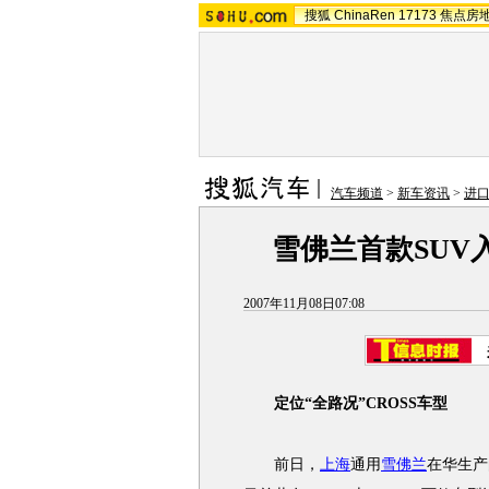
搜狐
ChinaRen
17173
焦点房
汽车频道
>
新车资讯
>
进
雪佛兰首款SUV
2007年11月08日07:08
定位“全路况”CROSS车型
前日，
上海
通用
雪佛兰
在华生产