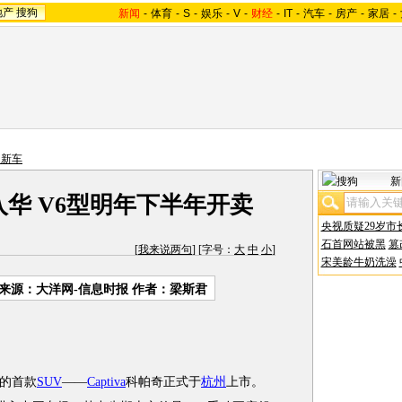
地产
搜狗
新闻
-
体育
-
S
-
娱乐
-
V
-
财经
-
IT
-
汽车
-
房产
-
家居
-
口新车
新
入华 V6型明年下半年开卖
央视质疑29岁市
石首网站被黑
篡
[
我来说两句
] [字号：
大
中
小
]
宋美龄牛奶洗澡
来源：大洋网-信息时报 作者：梁斯君
的首款
SUV
——
Captiva
科帕奇正式于
杭州
上市。