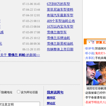
6万到8万的车型
07-11-06 16:45
英菲尼迪车型资料
07-04-22 13:44
奇瑞汽车最新车型
07-04-10 12:01
型
409个车型油耗公布
07-03-21 08:11
型
10万以内宝马车型
07-03-15 08:04
锐感
雪佛兰微型车
07-03-09 17:08
雪佛兰乐骋油耗
07-01-25 10:12
元
雪佛兰新景程油耗
07-01-08 09:36
·
听评书
|
郭德纲
角
包钢整体上市日期
06-11-28 11:05
·
听小说
|
鬼吹灯1
多关于
雪佛兰 科帕
的新闻>>
·
共享区
|
手机病
揭田壮壮徐帆
隐藏地址
设为辩论话题
我来说两句
·
赵薇被爆已经怀
·
李宇春爆遭母逼
精华区
·
圣诞节明信片八
辩论区