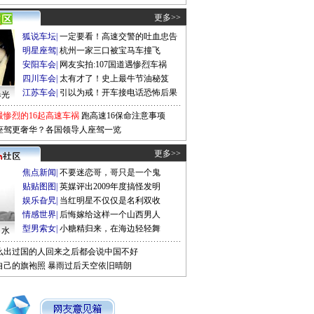
更多>>
狐说车坛
|
一定要看！高速交警的吐血忠告
明星座驾
|
杭州一家三口被宝马车撞飞
安阳车会
|
网友实拍:107国道遇惨烈车祸
四川车会
|
太有才了！史上最牛节油秘笈
江苏车会
|
引以为戒！开车接电话恐怖后果
曝光
最惨烈的16起高速车祸
跑高速16保命注意事项
座驾更奢华？各国领导人座驾一览
更多>>
焦点新闻
|
不要迷恋哥，哥只是一个鬼
贴贴图图
|
英媒评出2009年度搞怪发明
娱乐旮旯
|
当红明星不仅仅是名利双收
情感世界
|
后悔嫁给这样一个山西男人
型男索女
|
小糖精归来，在海边轻轻舞
口水
么出过国的人回来之后都会说中国不好
自己的旗袍照
暴雨过后天空依旧晴朗