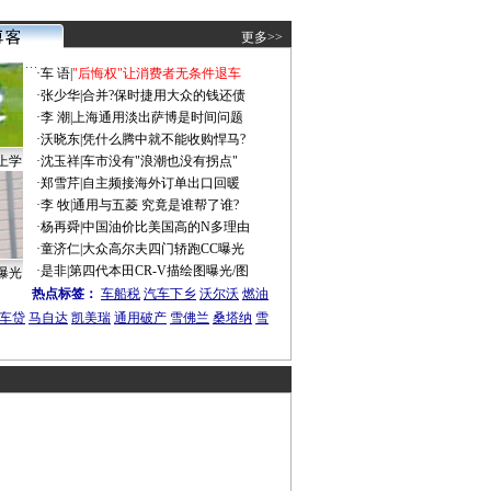
更多>>
·
车 语
|
"后悔权"让消费者无条件退车
·
张少华
|
合并?保时捷用大众的钱还债
·
李 潮
|
上海通用淡出萨博是时间问题
·
沃晓东
|
凭什么腾中就不能收购悍马?
上学
·
沈玉祥
|
车市没有"浪潮也没有拐点"
·
郑雪芹
|
自主频接海外订单出口回暖
·
李 牧
|
通用与五菱 究竟是谁帮了谁?
·
杨再舜
|
中国油价比美国高的N多理由
·
童济仁
|
大众高尔夫四门轿跑CC曝光
·
是非
|
第四代本田CR-V描绘图曝光/图
曝光
热点标签：
车船税
汽车下乡
沃尔沃
燃油
车贷
马自达
凯美瑞
通用破产
雪佛兰
桑塔纳
雪