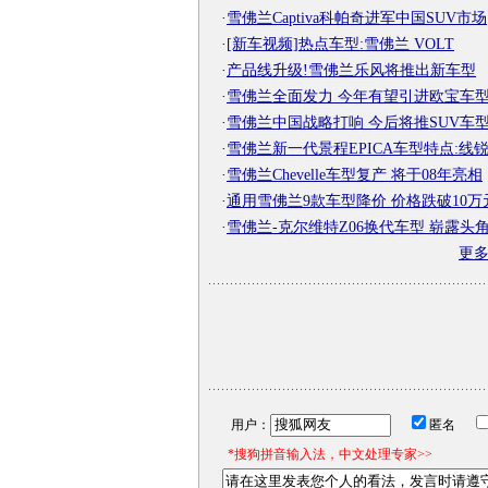
·
雪佛兰Captiva科帕奇进军中国SUV市场
·
[新车视频]热点车型:雪佛兰 VOLT
·
产品线升级!雪佛兰乐风将推出新车型
·
雪佛兰全面发力 今年有望引进欧宝车
·
雪佛兰中国战略打响 今后将推SUV车
·
雪佛兰新一代景程EPICA车型特点:线
·
雪佛兰Chevelle车型复产 将于08年亮相
·
通用雪佛兰9款车型降价 价格跌破10万
·
雪佛兰-克尔维特Z06换代车型 崭露头
更
用户：
匿名
*搜狗拼音输入法，中文处理专家>>