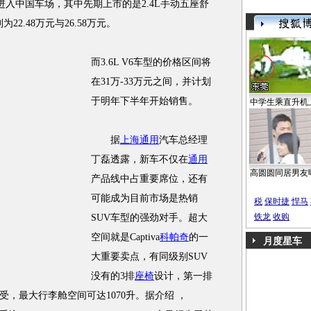
款车型进入中国车场，其中先期上市的是2.4L手动五座舒
22.48万元与26.58万元。
而3.6L V6车型的价格区间将
在31万-33万元之间，并计划
于明年下半年开始销售。
中学生乘直升机
据
上海通用
汽车总经理
丁磊透露，新车不仅在
通用
高圆圆同居男友
产品线中占重要席位，还有
可能成为目前市场是热销
税
保时捷
悍马
铁龙
收购
SUV车型的强劲对手。超大
空间就是Captiva
科帕奇
的一
月度星车
大重要卖点，有同级别SUV
没有的3排
座椅
设计，第一排
，最大行李舱空间可达1070升。据介绍 ，