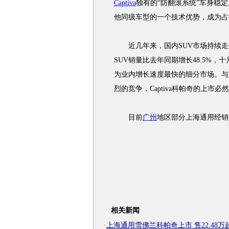
Captiva
独有的“防翻滚系统”车身稳定系统ARP 
他同级车型的一个技术优势，成为占
近几年来，国内SUV市场持续走
SUV销量比去年同期增长48.5%，
为业内增长速度最快的细分市场。与
烈的竞争，Captiva科帕奇的上市
目前
广州
地区部分上海通用经销店
相关新闻
·
上海通用雪佛兰科帕奇上市 售22.48万