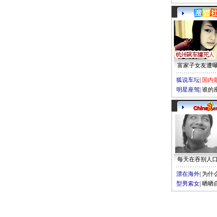
富家子女友遭
狐说车坛
|
国内
明星座驾
|
谁的
每天在吞别人
漂在海外
|
为什
型男索女
|
晒晒