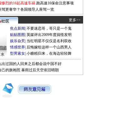
最惨烈的16起高速车祸
跑高速16保命注意事项
座驾更奢华？各国领导人座驾一览
更多>>
焦点新闻
|
不要迷恋哥，哥只是一个鬼
贴贴图图
|
英媒评出2009年度搞怪发明
娱乐旮旯
|
当红明星不仅仅是名利双收
情感世界
|
后悔嫁给这样一个山西男人
型男索女
|
小糖精归来，在海边轻轻舞
口水
么出过国的人回来之后都会说中国不好
自己的旗袍照
暴雨过后天空依旧晴朗