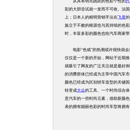
从具有明亮跳跃的色彩个性的
P
彩的大胆尝试就一发而不可收。法国
上；日本人的精明营销手法在
飞度
的
族立于不败的根源也与其持续的色彩
时，丰富多彩的颜色也给汽车商家带
电影“色戒”的热潮或许很快就会过
仅仅是一个新的开始，网站于近期推
就吸引了网友的广泛关注就是最好例
的消费群体已经成为主宰中国汽车市
颜色已经成为区别轿车造型的关键因
转变成
大众
的工具、一个时尚综合体
意汽车的一些时尚元素，借助新颜色这
表的拥有靓丽色彩的时尚车型将拥有