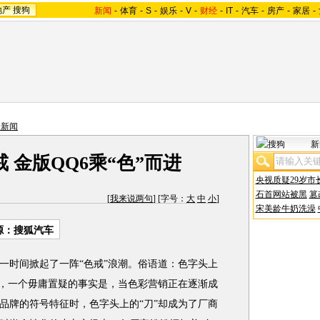
地产
搜狗
新闻
-
体育
-
S
-
娱乐
-
V
-
财经
-
IT
-
汽车
-
房产
-
家居
-
合新闻
新
 金版QQ6乘“色”而进
央视质疑29岁市
石首网站被黑
篡
[
我来说两句
] [字号：
大
中
小
]
宋美龄牛奶洗澡
源：搜狐汽车
时间掀起了一阵“色戒”浪潮。俗语道：色字头上
而，一个毋庸置疑的事实是，当色彩营销正在逐渐成
品牌的符号特征时，色字头上的“刀”却成为了厂商