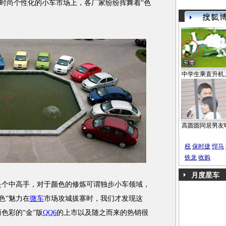
时尚个性化的小车市场上，各厂家纷纷挥舞着“色
中学生乘直升机
高圆圆同居男友
税
保时捷
悍马
铁龙
收购
月度星车
是个中高手，对于颜色的修炼可谓独步小车领域，
色”魅力在
微车
市场攻城拔寨时，我们才发现这
色彩的“金”版
QQ6
的上市以及随之而来的热销很