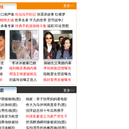
更多>>
对口相声集
杜拉拉升职记
张震讲故事
红楼梦
-精绝古城
世界名著
平凡的世界
货币战争2
毒杀毒专家
经典手机游游格斗集
福彩3D走势图
情史
李冰冰被爆已婚
揭秘生父离婚内幕
孕
·
揭刘晓庆离婚内幕
·
李幼斌新恋情曝光
婚
·
周迅王艳婆媳相见
·
陆毅爱女照首曝光
折
·
刘嘉玲自曝正造人
·
陈好新男友被曝光
 后
更多>>
喂猕猴桃(图)
·
独家：章子怡带妈妈看电影
好身材(图)
·
佟大为马伊琍再度牵手(图)
秀性感(图)
·
倪萍赵忠祥十年后再携手
服装皆为租赁
·
刘涛富豪老公为家产求生子
颜乘地铁被拍
·
舒淇醉酒瞬间惨被抓拍(图)
做活体解剖
·
实拍漂亮的地摊西施(组图)