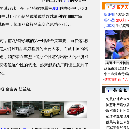
与同期上市的
奔奔
的较量中
将其超越；在与传统微轿霸主
夏利
的争夺中，QQ6
·
听评书
|
郭德纲
以108476辆的成绩成功超越夏利的108027辆，
·
听小说
|
鬼吹灯1
过程中，其绚丽多样的车身色彩功不可没。
·
共享区
|
手机病
，前7秒钟形成的第一印象至关重要。而在这7秒
决定人们对商品喜好程度的重要因素。而就中国的汽
虑，消费者在车型上追求个性将付出较大的经济成
揭田壮壮徐帆
费者追逐个性的依托。越来越多的厂商也注意到了
·
赵薇被爆已经怀
化。
·
李宇春爆遭母逼
·
圣诞节明信片八
银 金杏黄 法兰红
茶 余 饭
·
何炅获地产大亨
·
陈慧琳产后恢复
·
殷桃街头休闲装
·
范冰冰红地毯
·
姚晨与老公素
·
日军竟拿战俘