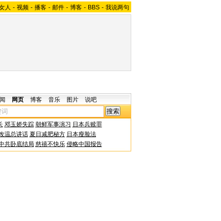
女人
-
视频
-
播客
-
邮件
-
博客
-
BBS
-
我说两句
闻
网页
博客
音乐
图片
说吧
长
邓玉娇失踪
朝鲜军事演习
日本兵赎罪
改温总讲话
夏日减肥秘方
日本瘦脸法
中共卧底结局
慈禧不快乐
侵略中国报告