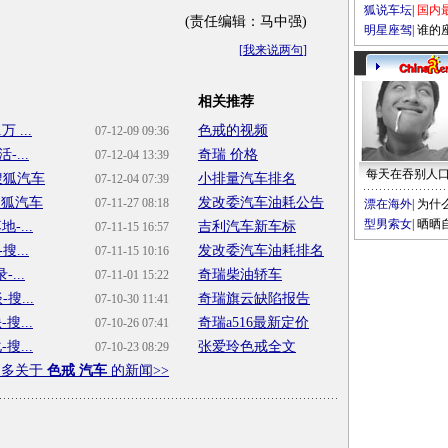
狐说车坛
|
国内
(责任编辑：马中强)
明星座驾
|
谁的
[
我来说两句
]
相关推荐
...
色戒的视频
07-12-09 09:36
...
奇瑞 价格
07-12-04 13:39
每天在吞别人
搜狐汽车
小排量汽车排名
07-12-04 07:39
搜狐汽车
发改委汽车油耗公告
07-11-27 08:18
漂在海外
|
为什
型男索女
|
晒晒
...
吉利汽车新车标
07-11-15 16:57
...
发改委汽车油耗排名
07-11-15 10:16
...
奇瑞柴油轿车
07-11-01 15:22
搜...
奇瑞旗云缺陷报告
07-10-30 11:41
...
奇瑞a516最新定价
07-10-26 07:41
...
张爱玲色戒全文
07-10-23 08:29
更多关于
色戒 汽车
的新闻>>