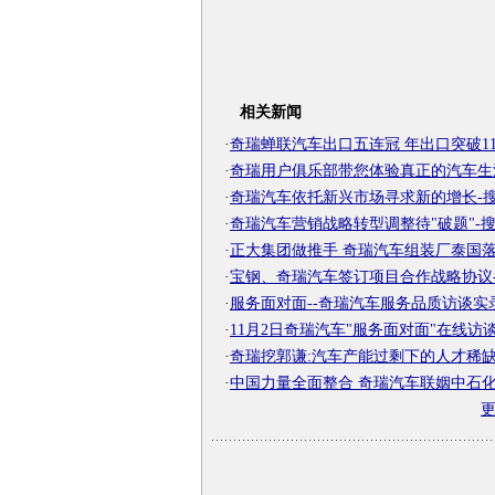
相关新闻
·
奇瑞蝉联汽车出口五连冠 年出口突破11万 
·
奇瑞用户俱乐部带您体验真正的汽车生活-
·
奇瑞汽车依托新兴市场寻求新的增长-
·
奇瑞汽车营销战略转型调整待"破题"-
·
正大集团做推手 奇瑞汽车组装厂泰国落地-
·
宝钢、奇瑞汽车签订项目合作战略协议-搜
·
服务面对面--奇瑞汽车服务品质访谈实录-
·
11月2日奇瑞汽车"服务面对面"在线访谈-
·
奇瑞挖郭谦:汽车产能过剩下的人才稀缺-搜
·
中国力量全面整合 奇瑞汽车联姻中石化-搜