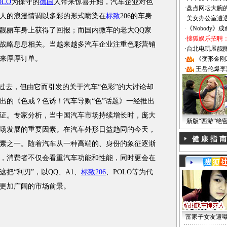
OLO
为保守的
德国
人带来惊喜开始，汽车企业对色
·
盘点网坛大腕
人的浪漫情调以多彩的形式喷染在
标致
206的车身
·
美女办公室遭
·
《Nobody》
靓丽车身上获得了回报；而国内微车的老大QQ家
·
搜狐娱乐招聘
战略息息相关。当越来越多汽车企业注重色彩营销
·
台北电玩展靓丽Sh
来厚厚订单。
·
《变形金刚
·
王岳伦爆李
去，但由它而引发的关于汽车“色彩”的大讨论却
出的《色戒？色诱！汽车导购“色”话题》一经推出
证。专家分析，当中国汽车市场持续增长时，庞大
新版“西游”绝
场发展的重要因素。在汽车外形日益趋同的今天，
健 康 指 南
素之一。随着汽车从一种高端的、身份的象征逐渐
，消费者不仅会看重汽车功能和性能，同时更会在
把“利刃”，以QQ、A1、
标致206
、POLO等为代
更加广阔的市场前景。
富家子女友遭