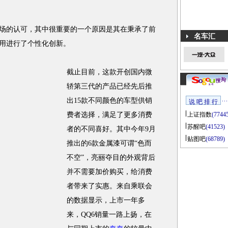
场的认可，其中很重要的一个原因是其在秉承了前
名车汇
用进行了个性化创新。
截止目前，这款开创国内微
轿第三代的产品已经先后推
出15款不同颜色的车型供销
说 吧 排 行
费者选择，满足了更多消费
上证指数
(7744
苏醒吧
(41523)
者的不同喜好。其中今年9月
贴图吧
(68789)
推出的6款金属漆可谓“色而
不空”，亮丽夺目的外观背后
并不需要加价购买，给消费
者带来了实惠。来自乘联会
的数据显示，上市一年多
来，QQ6销量一路上扬，在