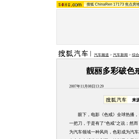
搜狐
ChinaRen
17173
焦点房
汽车频道
>
汽车新闻
>
综
靓丽多彩破色戒
2007年11月08日13:29
来
眼下，电影《色戒》全球热播，一
一把刀，于是有了“色戒”之说；然
为汽车领域一种风尚，色彩成为汽车