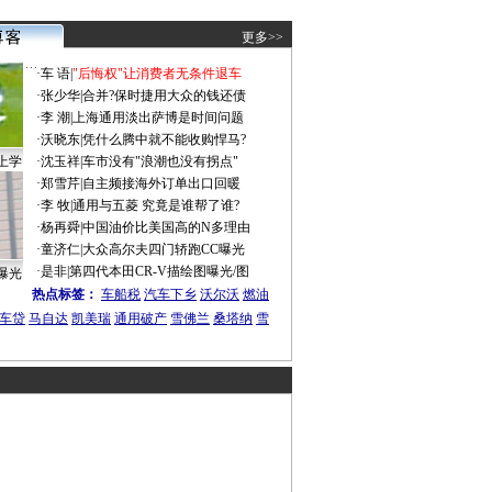
更多>>
·
车 语
|
"后悔权"让消费者无条件退车
·
张少华
|
合并?保时捷用大众的钱还债
·
李 潮
|
上海通用淡出萨博是时间问题
·
沃晓东
|
凭什么腾中就不能收购悍马?
上学
·
沈玉祥
|
车市没有"浪潮也没有拐点"
·
郑雪芹
|
自主频接海外订单出口回暖
·
李 牧
|
通用与五菱 究竟是谁帮了谁?
·
杨再舜
|
中国油价比美国高的N多理由
·
童济仁
|
大众高尔夫四门轿跑CC曝光
·
是非
|
第四代本田CR-V描绘图曝光/图
曝光
热点标签：
车船税
汽车下乡
沃尔沃
燃油
车贷
马自达
凯美瑞
通用破产
雪佛兰
桑塔纳
雪