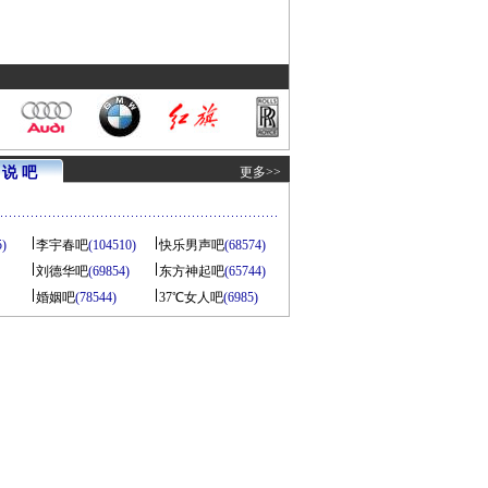
说 吧
更多>>
5)
李宇春吧
(104510)
快乐男声吧
(68574)
刘德华吧
(69854)
东方神起吧
(65744)
婚姻吧
(78544)
37℃女人吧
(6985)