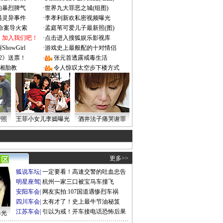
的暴烈脾气
·
世界九大罪恶之城(组图)
遇灵异事件
·
李孝利新欢私密视频曝光
成命案导火索
·
孟庭苇可爱儿子最新照(图)
：加入我们吧！
·
点击进入搜狐娱乐影视库
owGirl
·
游戏史上最般配的十对情侣
2》送票！
·
张元首透露戒毒生活
湘胎教
·
令人惊叹太空步下楼方式
密照
王菲小女儿李嫣曝光
酒井法子痛哭谢罪
更多>>
狐说车坛
|
一定要看！高速交警的吐血忠告
明星座驾
|
杭州一家三口被宝马车撞飞
安阳车会
|
网友实拍:107国道遇惨烈车祸
四川车会
|
太有才了！史上最牛节油秘笈
江苏车会
|
引以为戒！开车接电话恐怖后果
曝光