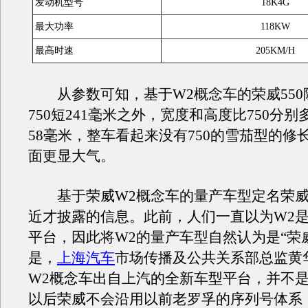
发动机型号
18K4G
最大功率
118KW
最高时速
205KM/H
从参数可知，基于W2概念车的荣威550
750短241毫米之外，宽度和高度比750分别
58毫米，整车看起来没有750的雪茄型的修
面更显大气。
基于荣威W2概念车的量产车型定名荣威5
近才披露的信息。此前，人们一直以为W2是
平台，因此将W2的量产车型自然认为是“荣威
是，
上海汽车
市场传播及公共关系部总监黄
W2概念车出自上汽的全新车型平台，并不是
以后荣威不会沿用以前老罗孚的序列号体系