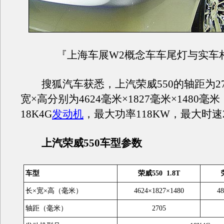
『上海车展W2概念车车尾灯与实车
搜狐汽车获悉，上汽荣威550的轴距为27
宽×高分别为4624毫米×1827毫米×1480毫
18K4G
发动机
，最大功率118KW，最大时速20
上汽荣威550车型参数
车型
荣威550 1.8T
长×宽×高（毫米）
4624×1827×1480
48
轴距（毫米）
2705