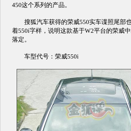
450这个系列的产品。
搜狐汽车获得的荣威550实车谍照尾部
着550i字样，说明这款基于W2平台的荣威
落定。
车型代号：荣威550i