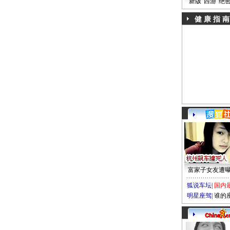
新版“西游”绝
健 康 指 南
富家子女友遭
狐说车坛
|
国内
明星座驾
|
谁的