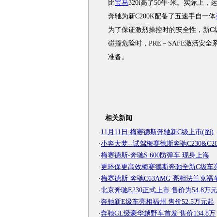
比
宝马
320i高了50牛·米。实际
奔驰为新C200K配备了五速手自一体
为了保证激烈操控时的安全性，新C级
碰撞危险时，PRE－SAFE激活安
准备。
相关新闻
·
11月11日 梅赛德斯奔驰新C级上市(图)
·
小奔大梦--试驾梅赛德斯奔驰C230&C20
·
梅赛德斯-奔驰S 600防弹车 现身上海
·
更环保更高效梅赛德斯奔驰全新C级车
·
梅赛德斯-奔驰C63AMG 亮相法兰克福
·
北京奔驰E230正式上市 售价为54.8万
·
奔驰新E级车亮相福州 售价52.5万元起
·
奔驰GL级豪华越野车首发 售价134.8万