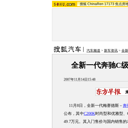
搜狐
ChinaRen
17173
焦点房
汽车频道
>
新车资讯
>
全
全新一代奔驰C级上
2007年11月14日15:48
11月8日，全新一代梅赛德斯－
奔
公布，其中
C200K
时尚型和优雅型、C2
49.7万元。其入门售价与国内销售