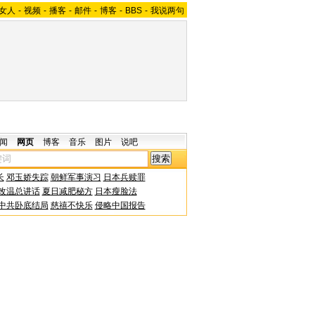
女人
-
视频
-
播客
-
邮件
-
博客
-
BBS
-
我说两句
闻
网页
博客
音乐
图片
说吧
长
邓玉娇失踪
朝鲜军事演习
日本兵赎罪
改温总讲话
夏日减肥秘方
日本瘦脸法
中共卧底结局
慈禧不快乐
侵略中国报告