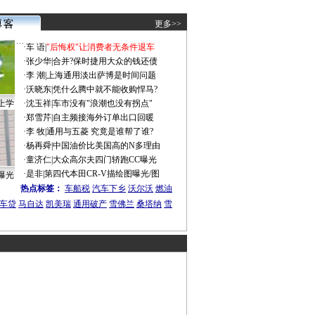
更多>>
·
车 语
|
"后悔权"让消费者无条件退车
·
张少华
|
合并?保时捷用大众的钱还债
·
李 潮
|
上海通用淡出萨博是时间问题
·
沃晓东
|
凭什么腾中就不能收购悍马?
上学
·
沈玉祥
|
车市没有"浪潮也没有拐点"
·
郑雪芹
|
自主频接海外订单出口回暖
·
李 牧
|
通用与五菱 究竟是谁帮了谁?
·
杨再舜
|
中国油价比美国高的N多理由
·
童济仁
|
大众高尔夫四门轿跑CC曝光
·
是非
|
第四代本田CR-V描绘图曝光/图
曝光
热点标签：
车船税
汽车下乡
沃尔沃
燃油
车贷
马自达
凯美瑞
通用破产
雪佛兰
桑塔纳
雪