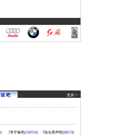
说 吧
更多>>
5)
李宇春吧
(104510)
快乐男声吧
(68574)