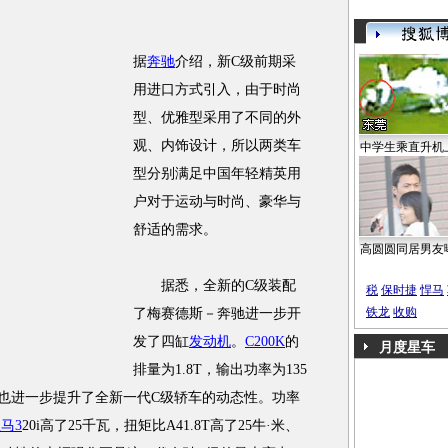
据
奔驰
介绍，新C级前期采
用进口方式引入，由于时尚
型、优雅型采用了不同的外
观、内饰设计，所以两类车
中学生乘直升机
型分别满足中国年轻精英用
户对于运动与时尚、豪华与
舒适的需求。
高圆圆同居男友
据悉，全新的C级装配
税
保时捷
悍马
铁龙
收购
了梅赛德斯－奔驰进一步开
发了四缸
发动机
。
C200K
的
月度星车
排量为1.8T，输出功率为135
也进一步提升了全新一代C级轿车的动态性。功率
马3
20i高了25千瓦，扭矩比A41.8T高了25牛·米、