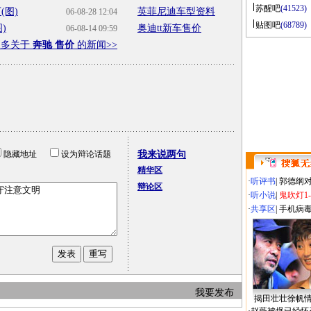
苏醒吧
(41523)
(图)
英菲尼迪车型资料
06-08-28 12:04
贴图吧
(68789)
)
奥迪tt新车售价
06-08-14 09:59
更多关于
奔驰 售价
的新闻>>
隐藏地址
设为辩论话题
我来说两句
精华区
·
听评书
|
郭德纲
辩论区
·
听小说
|
鬼吹灯1
·
共享区
|
手机病
我要发布
揭田壮壮徐帆