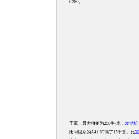
C280。
千瓦，最大扭矩为250牛·米，
发动机
比同级别的A41.8T高了15千瓦、比
宝