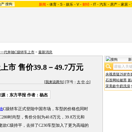
地产
搜狗
新闻
-
体育
-
S
-
娱乐
-
V
-
财经
-
IT
-
汽车
-
房产
-
家居
-
新一代奔驰C级轿车上市
>
最新消息
新
市 售价39.8－49.7万元
央视质疑29岁市
石首网站被黑
篡
[
我来说两句
] [字号：
大
中
小
]
宋美龄牛奶洗澡
来源：东方早报 作者：杨杰
驰
C级轿车正式登陆中国市场，车型的价格也同时
80时尚型，售价分别为40.8万元，39.8万元和
的老款C级持平，去掉了C230车型加入了更为高端的