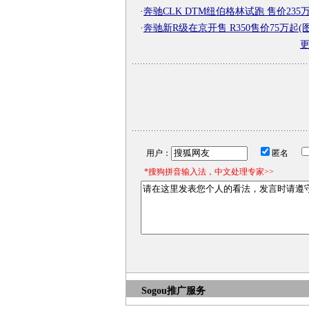
·
奔驰CLK DTM纽伯格林试跑 售价235万
·
奔驰新R级在京开售 R350售价75万起(图
用户：
匿名
*搜狗拼音输入法，中文处理专家>>
Sogou推广服务