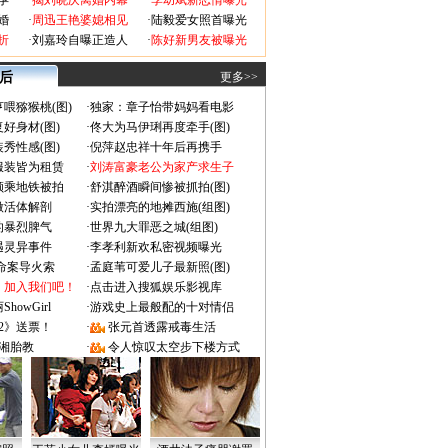
孕
·
揭刘晓庆离婚内幕
·
李幼斌新恋情曝光
婚
·
周迅王艳婆媳相见
·
陆毅爱女照首曝光
折
·
刘嘉玲自曝正造人
·
陈好新男友被曝光
 后
更多>>
喂猕猴桃(图)
·
独家：章子怡带妈妈看电影
好身材(图)
·
佟大为马伊琍再度牵手(图)
秀性感(图)
·
倪萍赵忠祥十年后再携手
服装皆为租赁
·
刘涛富豪老公为家产求生子
颜乘地铁被拍
·
舒淇醉酒瞬间惨被抓拍(图)
做活体解剖
·
实拍漂亮的地摊西施(组图)
的暴烈脾气
·
世界九大罪恶之城(组图)
遇灵异事件
·
李孝利新欢私密视频曝光
成命案导火索
·
孟庭苇可爱儿子最新照(图)
：加入我们吧！
·
点击进入搜狐娱乐影视库
owGirl
·
游戏史上最般配的十对情侣
2》送票！
·
张元首透露戒毒生活
湘胎教
·
令人惊叹太空步下楼方式