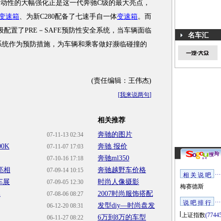
上，运动性的大幅强化正是这一代奔驰C级的最大亮点，
变速箱
、为新C280配备了七速手自一体
变速箱
。而
配置了PRE－SAFE预防性安全系统，当车辆面临
名车汇
全系统作为预防措施，为车辆和乘客做好濒临碰撞的
(责任编辑：王伟杰)
[
我来说两句
]
相关推荐
奔驰的图片
07-11-13 02:34
0K
奔驰 报价
07-11-07 17:03
奔驰ml350
07-10-16 17:18
亮相
奔驰越野车价格
07-09-14 10:15
相 关 说 吧
车展
时尚人像摄影
07-09-05 12:30
梅赛德斯
元
2007时尚服饰搭配
07-08-06 08:27
说 吧 排 行
发型diy—时尚盘发
06-12-20 08:31
上证指数
(7744
6万到8万的车型
06-11-27 08:22