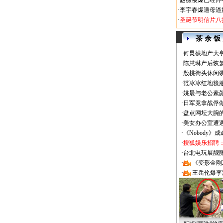
·
赵薇被爆已经怀
·
李宇春爆遭母逼
·
圣诞节明信片八
茶 余 饭
·
何炅获地产大亨
·
陈慧琳产后恢复
·
殷桃街头休闲装
·
范冰冰红地毯
·
姚晨与老公素
·
日军竟拿战俘
·
盘点网坛大腕
·
美女办公室遭
·
《Nobody》
·
搜狐娱乐招聘
·
台北电玩展靓丽Sh
·
《变形金刚
·
王岳伦爆李