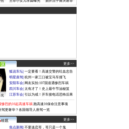
密照
王菲小女儿李嫣曝光
酒井法子痛哭谢罪
更多>>
狐说车坛
|
一定要看！高速交警的吐血忠告
明星座驾
|
杭州一家三口被宝马车撞飞
安阳车会
|
网友实拍:107国道遇惨烈车祸
四川车会
|
太有才了！史上最牛节油秘笈
江苏车会
|
引以为戒！开车接电话恐怖后果
曝光
最惨烈的16起高速车祸
跑高速16保命注意事项
座驾更奢华？各国领导人座驾一览
更多>>
焦点新闻
|
不要迷恋哥，哥只是一个鬼