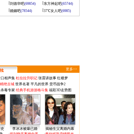
刘德华吧
(69854)
东方神起吧
(65744)
婚姻吧
(78544)
37℃女人吧
(6985)
更多>>
对口相声集
杜拉拉升职记
张震讲故事
红楼梦
-精绝古城
世界名著
平凡的世界
货币战争2
毒杀毒专家
经典手机游游格斗集
福彩3D走势图
情史
李冰冰被爆已婚
揭秘生父离婚内幕