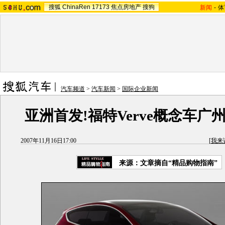
搜狐
ChinaRen
17173
焦点房地产
搜狗
新闻
-
体
汽车频道
>
汽车新闻
>
国际企业新闻
亚洲首发!福特Verve概念车广
2007年11月16日17:00
[
我来
来源：文章摘自“精品购物指南”