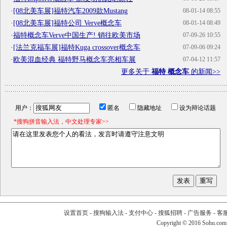
·
[08北美车展]福特汽车2009款Mustang
08-01-14 08:55
·
[08北美车展]福特公司 Verve概念车
08-01-14 08:49
·
福特概念车Verve中国生产! 销往欧美市场
07-09-26 10:55
·
[法兰克福车展]福特Kuga crossover概念车
07-09-06 09:24
·
欧美混血经典 福特野马概念车亮相车展
07-04-12 11:57
更多关于
福特 概念车
的新闻>>
用户：
匿名
隐藏地址
设为辩论话题
*搜狗拼音输入法，中文处理专家>>
设置首页
-
搜狗输入法
-
支付中心
-
搜狐招聘
-
广告服务
-
客
Copyright
©
2016 Sohu.com