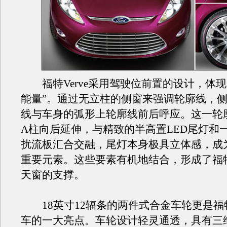
福特Verve采用驾驶位前置的设计，体现
能量”。通过无立柱的侧窗来强调轮廓线，
线与车身的弧形上轮廓线前后呼应。这一轮
A柱向后延伸，与精致的半高置LED尾灯和
扰流板汇合交融，尾灯本身极具立体感，成
重要元素。这些要素有机地结合，形成了福特V
天窗的支撑。
18英寸12辐条的两件式合金车轮更是福特V
车的一大亮点。车轮设计轻灵通透，具有三