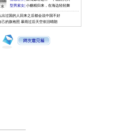
型男索女
|
小糖精归来，在海边轻轻舞
口水
么出过国的人回来之后都会说中国不好
自己的旗袍照
暴雨过后天空依旧晴朗