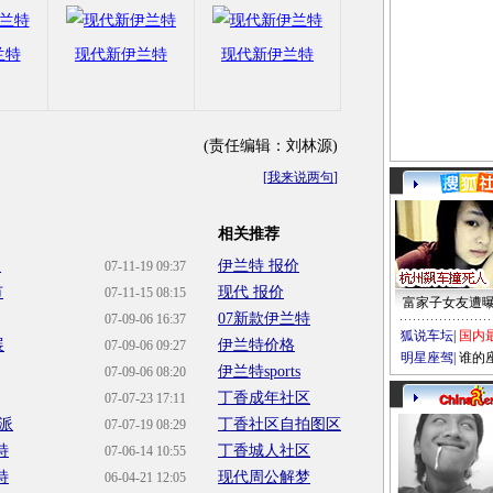
兰特
现代新伊兰特
现代新伊兰特
(责任编辑：刘林源)
[
我来说两句
]
相关推荐
展
伊兰特 报价
07-11-19 09:37
市
现代 报价
07-11-15 08:15
富家子女友遭
07新款伊兰特
07-09-06 16:37
狐说车坛
|
国内
展
伊兰特价格
07-09-06 09:27
明星座驾
|
谁的
伊兰特sports
07-09-06 08:20
丁香成年社区
07-07-23 17:11
派
丁香社区自拍图区
07-07-19 08:29
特
丁香城人社区
07-06-14 10:55
特
现代周公解梦
06-04-21 12:05