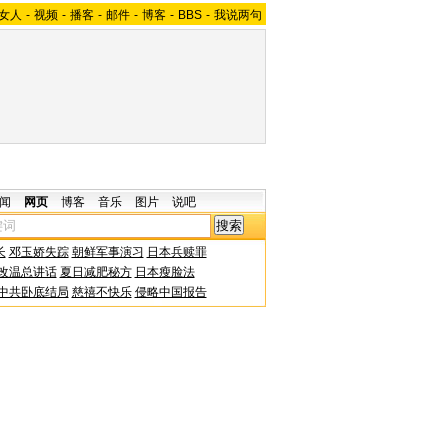
女人
-
视频
-
播客
-
邮件
-
博客
-
BBS
-
我说两句
闻
网页
博客
音乐
图片
说吧
长
邓玉娇失踪
朝鲜军事演习
日本兵赎罪
改温总讲话
夏日减肥秘方
日本瘦脸法
中共卧底结局
慈禧不快乐
侵略中国报告