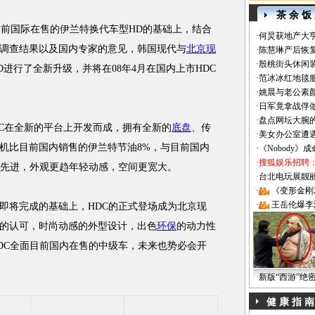
茶 余 饭
在目前国际在售的伊兰特换代车型HD的基础上，结合
·
何炅获地产大亨
调查结果以及国内专家的意见，韩国现代与
北京现
·
陈慧琳产后恢复
·
殷桃街头休闲装
进行了全新升级，并将在08年4月在国内上市HDC
·
范冰冰红地毯
·
姚晨与老公素
·
日军竟拿战俘
·
盘点网坛大腕
C在全新的平台上开发而成，拥有全新的
底盘
、传
·
美女办公室遭
机比目前国内销售的伊兰特节油8%，与目前国内
·
《Nobody》
·
搜狐娱乐招聘
更先进，外观更趋年轻动感，空间更宽大。
·
台北电玩展靓丽Sh
·
《变形金刚
·
王岳伦爆李
将完成的基础上，HDC的正式登场成为北京现
的认可，时尚动感的外型设计，出色
环保
的动力性
DC全面目前国内在售的中级车，未来也势必会开
新版“西游”绝
健 康 指 南