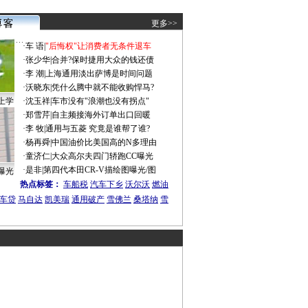
更多>>
·
车 语
|
"后悔权"让消费者无条件退车
·
张少华
|
合并?保时捷用大众的钱还债
·
李 潮
|
上海通用淡出萨博是时间问题
·
沃晓东
|
凭什么腾中就不能收购悍马?
上学
·
沈玉祥
|
车市没有"浪潮也没有拐点"
·
郑雪芹
|
自主频接海外订单出口回暖
·
李 牧
|
通用与五菱 究竟是谁帮了谁?
·
杨再舜
|
中国油价比美国高的N多理由
·
童济仁
|
大众高尔夫四门轿跑CC曝光
·
是非
|
第四代本田CR-V描绘图曝光/图
曝光
热点标签：
车船税
汽车下乡
沃尔沃
燃油
车贷
马自达
凯美瑞
通用破产
雪佛兰
桑塔纳
雪