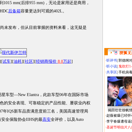
达到1015 mm(后排955 mm)，无论是家用还是商用，
HDC
后备箱
容量更达到可观的402L。
尚未发布，但从目前掌握的资料来看，这无疑是
·
听评书
|
郭德纲
][
试车
][
油耗
][
社区
][
经销商报价
8.0
万起
]
·
听小说
|
鬼吹灯1
·
共享区
|
手机病
星车型—New Elantra，此款车型06年在国际市场
色的安全表现、可靠稳定的产品性能、屡获业内权
揭田壮壮徐帆
 2007年IQS新车品质满意度前三名，美国高速管理局
·
赵薇被爆已经怀
安全保险协会IIHS的最
高安
全评价，以及Auto
·
李宇春爆遭母逼
·
圣诞节明信片八