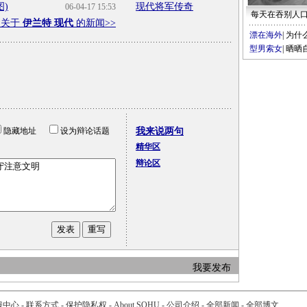
图)
现代将军传奇
06-04-17 15:53
每天在吞别人
多关于
伊兰特 现代
的新闻>>
漂在海外
|
为什
型男索女
|
晒晒
隐藏地址
设为辩论话题
我来说两句
精华区
辩论区
我要发布
服中心
-
联系方式
-
保护隐私权
-
About SOHU
-
公司介绍
-
全部新闻
-
全部博文