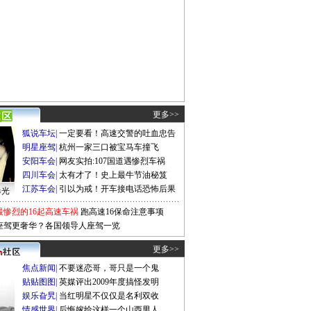
更多>>
狐说车坛
|
一定要看！高速交警的吐血忠告
明星座驾
|
杭州一家三口被宝马车撞飞
安阳车会
|
网友实拍:107国道遇惨烈车祸
四川车会
|
太有才了！史上最牛节油秘笈
江苏车会
|
引以为戒！开车接电话恐怖后果
曝光
最惨烈的16起高速车祸
跑高速16保命注意事项
座驾更奢华？各国领导人座驾一览
更多>>
焦点新闻
|
不要迷恋哥，哥只是一个鬼
贴贴图图
|
英媒评出2009年度搞怪发明
娱乐旮旯
|
当红明星不仅仅是名利双收
情感世界
|
后悔嫁给这样一个山西男人