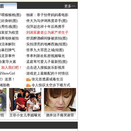
 后
更多>>
喂猕猴桃(图)
·
独家：章子怡带妈妈看电影
好身材(图)
·
佟大为马伊琍再度牵手(图)
秀性感(图)
·
倪萍赵忠祥十年后再携手
服装皆为租赁
·
刘涛富豪老公为家产求生子
颜乘地铁被拍
·
舒淇醉酒瞬间惨被抓拍(图)
做活体解剖
·
实拍漂亮的地摊西施(组图)
的暴烈脾气
·
世界九大罪恶之城(组图)
遇灵异事件
·
李孝利新欢私密视频曝光
成命案导火索
·
孟庭苇可爱儿子最新照(图)
：加入我们吧！
·
点击进入搜狐娱乐影视库
owGirl
·
游戏史上最般配的十对情侣
2》送票！
·
张元首透露戒毒生活
湘胎教
·
令人惊叹太空步下楼方式
密照
王菲小女儿李嫣曝光
酒井法子痛哭谢罪