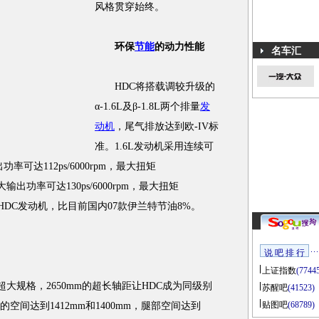
风格贯穿始终。
环保
节能
的动力性能
名车汇
HDC将搭载调较升级的
α-1.6L及β-1.8L两个排量
发
动机
，尾气排放达到欧-IV标
准。1.6L发动机采用连续可
率可达112ps/6000rpm，最大扭矩
机最大输出功率可达130ps/6000rpm，最大扭矩
新调较的HDC发动机，比目前国内07款伊兰特节油8%。
说 吧 排 行
上证指数
(7744
m的超大规格，2650mm的超长轴距让HDC成为同级别
苏醒吧
(41523)
贴图吧
(68789)
空间达到1412mm和1400mm，腿部空间达到