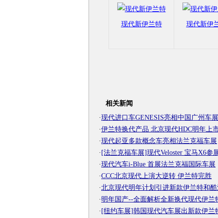
现代新伊兰特
现代新伊
相关新闻
·
现代进口车GENESIS亮相中国广州车
·
伊兰特换代产品 北京现代HDC明年上
·
现代起亚多款概念车亮相法兰克福车展
·
[法兰克福车展]现代Veloster 宝马X6参
·
现代汽车i-Blue 首展法兰克福国际车展
·
CCC北京现代上演大逆转 伊兰特完胜
·
北京现代明年计划引进新款伊兰特和酷
·
明年国产--全面解析全新换代现代伊兰
·
[纽约车展]韩国现代汽车展出新款伊兰