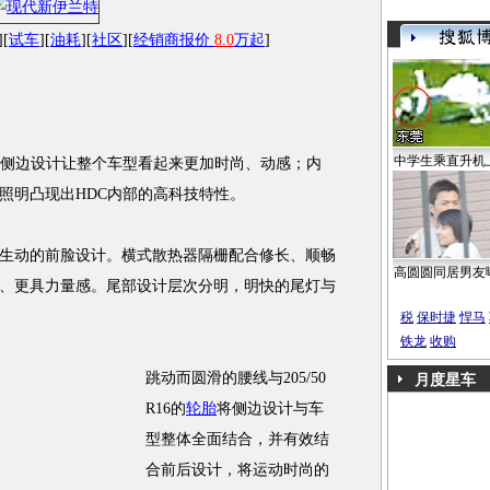
][
试车
][
油耗
][
社区
][
经销商报价
8.0
万起
]
中学生乘直升机
侧边设计让整个车型看起来更加时尚、动感；内
照明凸现出HDC内部的高科技特性。
动的前脸设计。横式散热器隔栅配合修长、顺畅
高圆圆同居男友
、更具力量感。尾部设计层次分明，明快的尾灯与
税
保时捷
悍马
铁龙
收购
跳动而圆滑的腰线与205/50
月度星车
R16的
轮胎
将侧边设计与车
型整体全面结合，并有效结
合前后设计，将运动时尚的