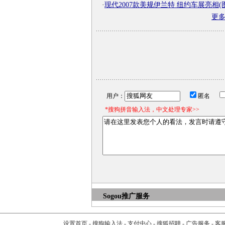
·
现代2007款美规伊兰特 纽约车展亮相(
更
用户：
匿名
*搜狗拼音输入法，中文处理专家>>
Sogou推广服务
设置首页
-
搜狗输入法
-
支付中心
-
搜狐招聘
-
广告服务
-
客