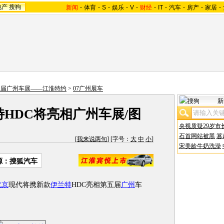
地产
搜狗
新闻
-
体育
-
S
-
娱乐
-
V
-
财经
-
IT
-
汽车
-
房产
-
家居
-
第五届广州车展——江淮特约
>
07广州展车
新
HDC将亮相广州车展/图
央视质疑29岁市
石首网站被黑
篡
[
我来说两句
] [字号：
大
中
小
]
宋美龄牛奶洗澡
源：搜狐汽车
北京
现代将携新款
伊兰特
HDC亮相第五届
广州
车