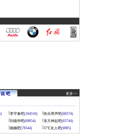
说 吧
更多>>
5)
李宇春吧
(104510)
快乐男声吧
(68574)
刘德华吧
(69854)
东方神起吧
(65744)
婚姻吧
(78544)
37℃女人吧
(6985)