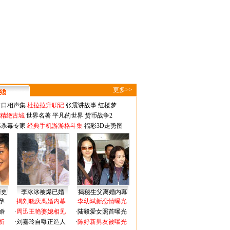
更多>>
对口相声集
杜拉拉升职记
张震讲故事
红楼梦
-精绝古城
世界名著
平凡的世界
货币战争2
毒杀毒专家
经典手机游游格斗集
福彩3D走势图
情史
李冰冰被爆已婚
揭秘生父离婚内幕
孕
·
揭刘晓庆离婚内幕
·
李幼斌新恋情曝光
婚
·
周迅王艳婆媳相见
·
陆毅爱女照首曝光
折
·
刘嘉玲自曝正造人
·
陈好新男友被曝光