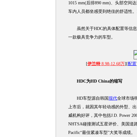
1015 mm(后排890 mm)、头部空间
车内人员都坐感受到绝佳的舒适性。
虽然关于HDC的具体配置等信息
一款极具竞争力的车型。
[
伊兰特
8.98-12.68万
][
配置
HDC为HD China的缩写
HD车型源自韩国
现代
全球市场明
上市后，就因其年轻动感的外型、出
威机构好评，其中包括J.D. Power
NHTSA碰撞测试五星评价、美国道路
Pacific“最佳紧凑车型”大奖等成绩。