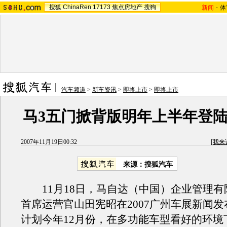
搜狐
ChinaRen
17173
焦点房地产
搜狗
新闻
-
体
汽车频道
>
新车资讯
>
即将上市
>
即将上市
马3五门掀背版明年上半年登
2007年11月19日00:32
[
我来
来源：搜狐汽车
11月18日，马自达（中国）企业管理有
首席运营官山田宪昭在2007广州车展新闻
计划今年12月份，在多功能车型看好的环境