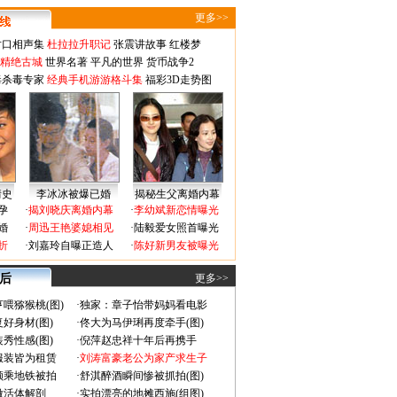
更多>>
对口相声集
杜拉拉升职记
张震讲故事
红楼梦
-精绝古城
世界名著
平凡的世界
货币战争2
毒杀毒专家
经典手机游游格斗集
福彩3D走势图
情史
李冰冰被爆已婚
揭秘生父离婚内幕
孕
·
揭刘晓庆离婚内幕
·
李幼斌新恋情曝光
婚
·
周迅王艳婆媳相见
·
陆毅爱女照首曝光
折
·
刘嘉玲自曝正造人
·
陈好新男友被曝光
 后
更多>>
喂猕猴桃(图)
·
独家：章子怡带妈妈看电影
好身材(图)
·
佟大为马伊琍再度牵手(图)
秀性感(图)
·
倪萍赵忠祥十年后再携手
服装皆为租赁
·
刘涛富豪老公为家产求生子
颜乘地铁被拍
·
舒淇醉酒瞬间惨被抓拍(图)
做活体解剖
·
实拍漂亮的地摊西施(组图)