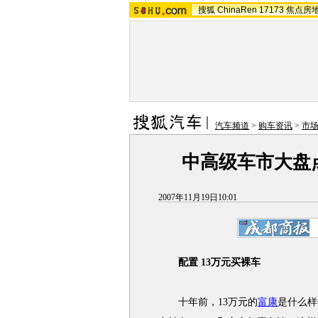
搜狐
ChinaRen
17173
焦点房
汽车频道
>
购车资讯
>
市
中高级车市大盘
2007年11月19日10:01
配置 13万元买裸车
十年前，13万元的
富康
是什么样