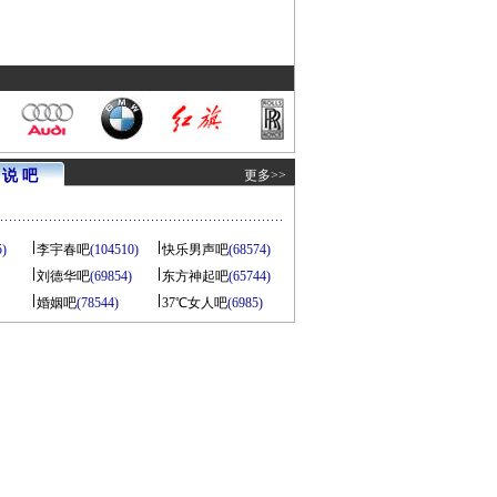
说 吧
更多>>
5)
李宇春吧
(104510)
快乐男声吧
(68574)
刘德华吧
(69854)
东方神起吧
(65744)
婚姻吧
(78544)
37℃女人吧
(6985)