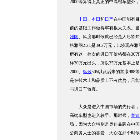
2000等算得上真正的中高档车型外
丰田
、
本田
和
日产
在中国能有目
前的基础工作做得牢有很大关系。当
雅阁
、风度那时候就已经是人尽皆知
格雅阁2.2L是39.2万元，比较
所有这一档次的进口车价格都在30万
样30万元出头，所以35万元基本
2000、
标致
505以及后来的富康98
是在技术上和品质上不占优势，只能
与进口车较真。
大众是进入中国市场的先行者，
高端车型也进入较早。那时候，
奥迪
场，因为大众特别是奥迪品牌在中国
公商务人士的喜爱，大众在那个时候