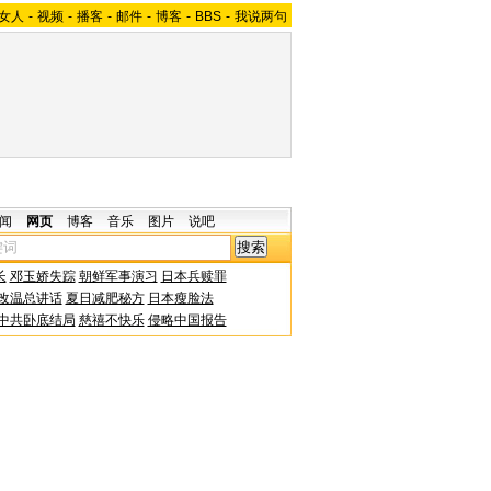
女人
-
视频
-
播客
-
邮件
-
博客
-
BBS
-
我说两句
闻
网页
博客
音乐
图片
说吧
长
邓玉娇失踪
朝鲜军事演习
日本兵赎罪
改温总讲话
夏日减肥秘方
日本瘦脸法
中共卧底结局
慈禧不快乐
侵略中国报告