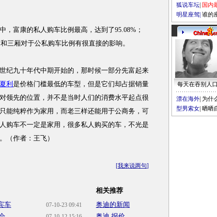
狐说车坛
|
国内
明星座驾
|
谁的
富康的私人购车比例最高，达到了95.08%；
两厢和三厢对于公私购车比例有很直接的影响。
纪九十年代中期开始的，那时候一部分先富起来
夏利
是价格门槛最低的车型，但是它们却占据销量
每天在吞别人
对领先的位置，并不是当时人们的消费水平起点很
漂在海外
|
为什
型男索女
|
晒晒
只能纯粹作为家用，而老三样还能用于公商务，可
人购车不一定是家用，很多私人购买的车，不光是
。（作者：王飞）
[
我来说两句
]
相关推荐
宾车
奥迪的新闻
07-10-23 09:41
会
奥迪 报价
07-10-12 15:16