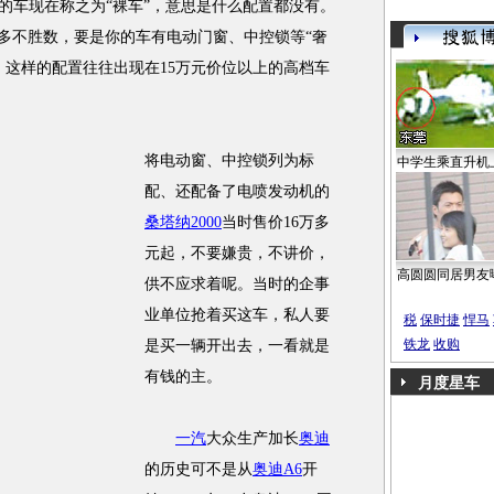
的车现在称之为“裸车”，意思是什么配置都没有。
车多不胜数，要是你的车有电动门窗、中控锁等“奢
，这样的配置往往出现在15万元价位以上的高档车
将电动窗、中控锁列为标
中学生乘直升机
配、还配备了电喷发动机的
桑塔纳2000
当时售价16万多
元起，不要嫌贵，不讲价，
高圆圆同居男友
供不应求着呢。当时的企事
业单位抢着买这车，私人要
税
保时捷
悍马
铁龙
收购
是买一辆开出去，一看就是
有钱的主。
月度星车
一汽
大众生产加长
奥迪
的历史可不是从
奥迪A6
开