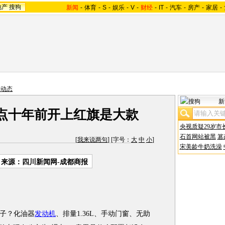
地产
搜狗
新闻
-
体育
-
S
-
娱乐
-
V
-
财经
-
IT
-
汽车
-
房产
-
家居
-
场动态
新
点十年前开上红旗是大款
央视质疑29岁市
石首网站被黑
篡
[
我来说两句
] [字号：
大
中
小
]
宋美龄牛奶洗澡
来源：四川新闻网-成都商报
子？化油器
发动机
、排量1.36L、手动门窗、无助