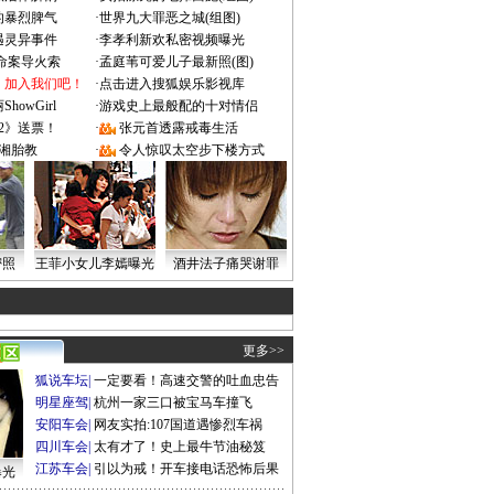
的暴烈脾气
·
世界九大罪恶之城(组图)
遇灵异事件
·
李孝利新欢私密视频曝光
成命案导火索
·
孟庭苇可爱儿子最新照(图)
：加入我们吧！
·
点击进入搜狐娱乐影视库
owGirl
·
游戏史上最般配的十对情侣
2》送票！
·
张元首透露戒毒生活
湘胎教
·
令人惊叹太空步下楼方式
密照
王菲小女儿李嫣曝光
酒井法子痛哭谢罪
更多>>
狐说车坛
|
一定要看！高速交警的吐血忠告
明星座驾
|
杭州一家三口被宝马车撞飞
安阳车会
|
网友实拍:107国道遇惨烈车祸
四川车会
|
太有才了！史上最牛节油秘笈
江苏车会
|
引以为戒！开车接电话恐怖后果
曝光