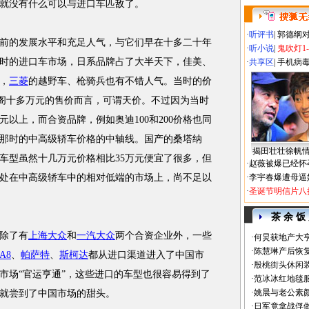
，就没有什么可以与进口车匹敌了。
·
听评书
|
郭德纲
前的发展水平和充足人气，与它们早在十多二十年
·
听小说
|
鬼吹灯1
时的进口车市场，日系品牌占了大半天下，佳美、
·
共享区
|
手机病
，
三菱
的越野车、枪骑兵也有不错人气。当时的价
现在雅阁十多万元的售价而言，可谓天价。不过因为当时
元以上，而合资品牌，例如奥迪100和200价格也同
上是那时的中高级轿车价格的中轴线。国产的桑塔纳
揭田壮壮徐帆
8等车型虽然十几万元价格相比35万元便宜了很多，但
·
赵薇被爆已经怀
处在中高级轿车中的相对低端的市场上，尚不足以
·
李宇春爆遭母逼
·
圣诞节明信片八
茶 余 饭
除了有
上海大众
和
一汽大众
两个合资企业外，一些
·
何炅获地产大亨
·
陈慧琳产后恢复
A8
、
帕萨特
、
斯柯达
都从进口渠道进入了中国市
·
殷桃街头休闲装
市场“官运亨通”，这些进口的车型也很容易得到了
·
范冰冰红地毯
·
姚晨与老公素
就尝到了中国市场的甜头。
·
日军竟拿战俘