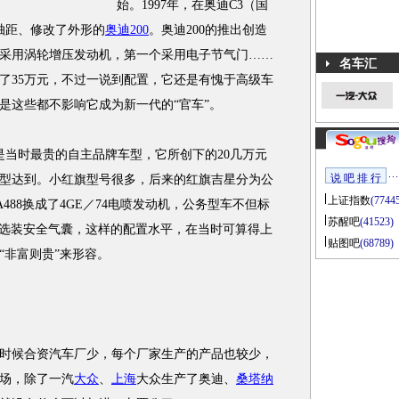
始。1997年，在奥迪C3（国
轴距、修改了外形的
奥迪200
。奥迪200的推出创造
采用涡轮增压发动机，第一个采用电子节气门……
名车汇
了35万元，不过一说到配置，它还是有愧于高级车
是这些都不影响它成为新一代的“官车”。
是当时最贵的自主品牌车型，它所创下的20几万元
说 吧 排 行
型达到。小红旗型号很多，后来的红旗吉星分为公
上证指数
(7744
488换成了4GE／74电喷发动机，公务型车不但标
苏醒吧
(41523)
可选装安全气囊，这样的配置水平，在当时可算得上
贴图吧
(68789)
“非富则贵”来形容。
候合资汽车厂少，每个厂家生产的产品也较少，
场，除了一汽
大众
、
上海
大众生产了奥迪、
桑塔纳