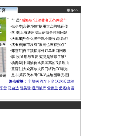
更多>>
·
车 语
|
"后悔权"让消费者无条件退车
·
张少华
|
合并?保时捷用大众的钱还债
·
李 潮
|
上海通用淡出萨博是时间问题
·
沃晓东
|
凭什么腾中就不能收购悍马?
上学
·
沈玉祥
|
车市没有"浪潮也没有拐点"
·
郑雪芹
|
自主频接海外订单出口回暖
·
李 牧
|
通用与五菱 究竟是谁帮了谁?
·
杨再舜
|
中国油价比美国高的N多理由
·
童济仁
|
大众高尔夫四门轿跑CC曝光
·
是非
|
第四代本田CR-V描绘图曝光/图
曝光
热点标签：
车船税
汽车下乡
沃尔沃
燃油
车贷
马自达
凯美瑞
通用破产
雪佛兰
桑塔纳
雪