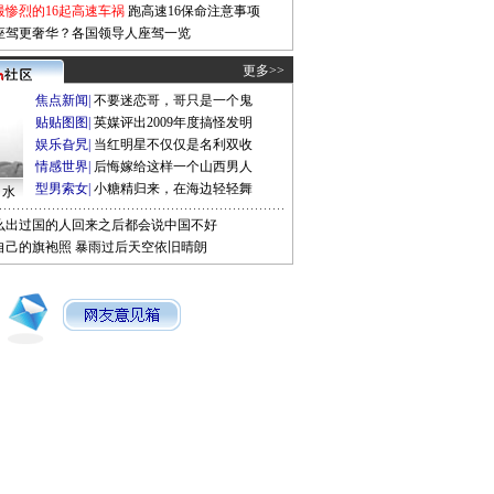
最惨烈的16起高速车祸
跑高速16保命注意事项
座驾更奢华？各国领导人座驾一览
更多>>
焦点新闻
|
不要迷恋哥，哥只是一个鬼
贴贴图图
|
英媒评出2009年度搞怪发明
娱乐旮旯
|
当红明星不仅仅是名利双收
情感世界
|
后悔嫁给这样一个山西男人
型男索女
|
小糖精归来，在海边轻轻舞
口水
么出过国的人回来之后都会说中国不好
自己的旗袍照
暴雨过后天空依旧晴朗