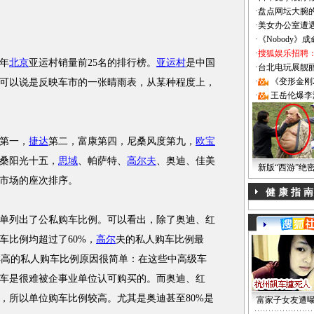
·
盘点网坛大腕
·
美女办公室遭
·
《Nobody》
·
搜狐娱乐招聘
年
北京
亚运村销量前25名的排行榜。
亚运村
是中国
·
台北电玩展靓丽Sh
·
《变形金刚
可以说是反映车市的一张晴雨表，从某种程度上，
·
王岳伦爆李
第一，
捷达
第二，富康第四，尼桑风度第九，
欧宝
桑阳光十五，
思域
、帕萨特、
高尔夫
、奥迪、佳美
新版“西游”绝
市场的座次排序。
健 康 指 南
列出了公私购车比例。可以看出，除了奥迪、红
车比例均超过了60%，
高尔
夫的私人购车比例最
这样高的私人购车比例原因很简单：在这些中高级车
车是很难被企事业单位认可购买的。而奥迪、红
，所以单位购车比例较高。尤其是奥迪甚至80%是
富家子女友遭