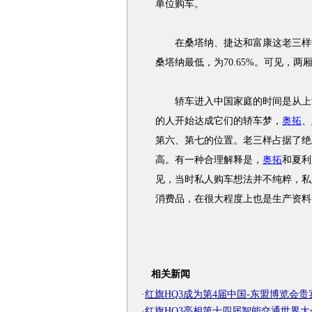
单位购车。
在桑塔纳、捷达和富康这老三样中，
桑塔纳最低，为70.65%。可见，
轿车进入中国家庭的时间是从上世
的人开始达成它们的轿车梦，
奥拓
、
第六、第七的位置。老三样占据了绝
高。有一种合理解释是，
奥拓
和夏利
见，当时私人购车想法并不纯粹，私
消费品，在很大程度上也是生产资料
相关新闻
·
红旗HQ3成为第4届中国-东盟博览会贵
·
红旗HQ3亮相第十四届智能交通世界大