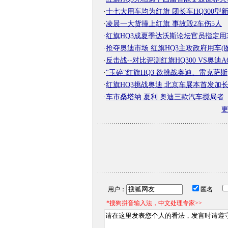
·
十七大用车均为红旗 团长车HQ300型
·
凌晨一大货撞上红旗 事故毁2车伤5人
·
红旗HQ3成夏季达沃斯论坛官员指定用
·
抢夺奥迪市场 红旗HQ3主攻政府用车(图
·
反击战--对比评测红旗HQ300 VS奥迪A6 
·
"玉碎"红旗HQ3 欲挑战奥迪、雷克萨斯
·
红旗HQ3挑战奥迪 北京车展本首发加
·
车市桑塔纳 夏利 奥迪三款汽车搅局者
用户：
匿名
*搜狗拼音输入法，中文处理专家>>