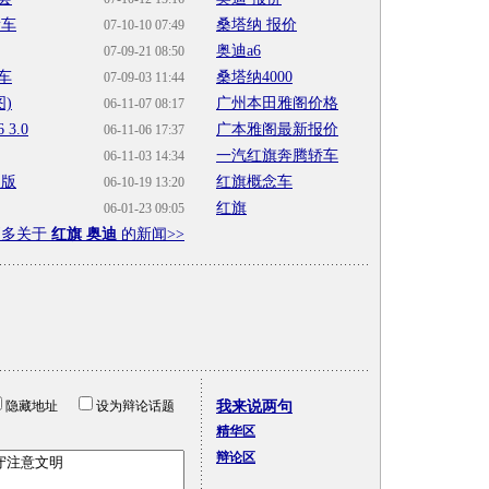
新车
桑塔纳 报价
07-10-10 07:49
奥迪a6
07-09-21 08:50
车
桑塔纳4000
07-09-03 11:44
)
广州本田雅阁价格
06-11-07 08:17
3.0
广本雅阁最新报价
06-11-06 17:37
一汽红旗奔腾轿车
06-11-03 14:34
长版
红旗概念车
06-10-19 13:20
红旗
06-01-23 09:05
更多关于
红旗 奥迪
的新闻>>
隐藏地址
设为辩论话题
我来说两句
精华区
辩论区