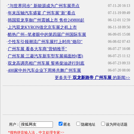
·
"与世界同步" 新能源成为广州车展亮点
07-11-20 16:13
·
年末压轴汽车盛宴 广州车展"新"看点
07-11-19 09:49
·
韩国双龙享御广州震撼上市 售价249800起
06-12-01 12:59
·
上汽双龙KYRON借北京车展之机上市
06-11-18 09:56
·
酷热广州--笔者眼中的第四届广州国际车展
06-09-05 15:08
·
个性车引领潮流广州车展打上时尚"烙印"
06-08-02 07:43
·
广州车展 看各大车商"营销推手"
06-07-27 16:08
·
广州车展:三菱汽车新车型车展揭面纱(图)
06-07-25 11:12
·
双龙高调亮相广州车展 誓将柴油进行到底
06-07-23 09:33
·
400家中外汽车企业下周将共舞广州车展
06-07-20 08:00
更多关于
双龙新路帝 广州车展
的新闻>>
用户：
匿名
隐藏地址
设为辩论话题
*搜狗拼音输入法，中文处理专家>>