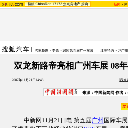
搜狐
ChinaRen
17173
焦点房地产
搜狗
新闻
-
体
汽车频道
>
专题
>
2007第五届广州车展——江淮特约
>
07广
双龙新路帝亮相广州车展 08
2007年11月21日14:48
[
我来
来源：中国新闻网 作者
中新网11月21日电 第五届
广州
国际车展