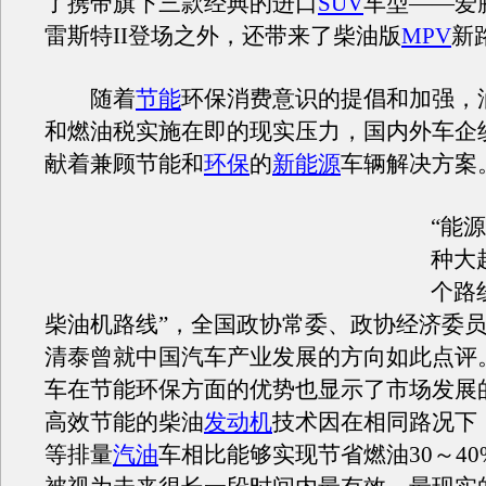
了携带旗下三款经典的进口
SUV
车型——爱
雷斯特II登场之外，还带来了柴油版
MPV
新
随着
节能
环保消费意识的提倡和加强，
和燃油税实施在即的现实压力，国内外车企
献着兼顾节能和
环保
的
新能源
车辆解决方案
“能
种大
个路
柴油机路线”，全国政协常委、政协经济委
清泰曾就中国汽车产业发展的方向如此点评
车在节能环保方面的优势也显示了市场发展
高效节能的柴油
发动机
技术因在相同路况下
等排量
汽油
车相比能够实现节省燃油30～4