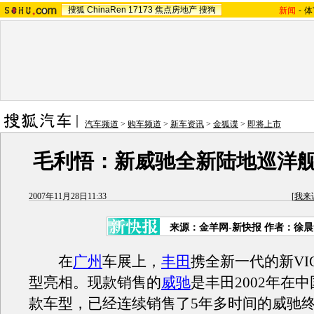
搜狐
ChinaRen
17173
焦点房地产
搜狗
新闻
-
体
汽车频道
>
购车频道
>
新车资讯
>
金狐谍
>
即将上市
毛利悟：新威驰全新陆地巡洋
2007年11月28日11:33
[
我来
来源：金羊网-新快报 作者：徐
在
广州
车展上，
丰田
携全新一代的新VI
型亮相。现款销售的
威驰
是丰田2002年在
款车型，已经连续销售了5年多时间的威驰