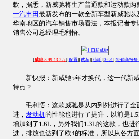
款，据悉，新威驰将生产普通款和运动款两
一汽丰田
最新发布的一款全新车型新威驰以
华南地区的汽车销售市场看法，本报记者专
销售公司总经理毛利悟。
[
威驰
8.99-13.2万
][
配置
][
试车
][
油耗
][
社区
][
经销商报价
新快报：新威驰5年才换代，这一代新威
特点？
毛利悟：这款威驰是从内到外进行了全
进，
发动机
的性能也进行了提升，以前是1.
增加到了1.6L，另外我们1.3L的这款，也
进，排放也达到了欧4的标准，所以从各方