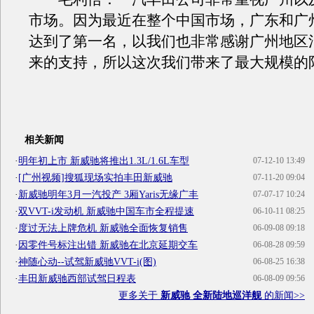
市场。因为最近在整个中国市场，广东和广
达到了第一名，以我们也非常感谢广州地区
来的支持，所以这次我们带来了最大规模的
相关新闻
·
明年初上市 新威驰将推出1.3L/1.6L车型
07-12-10 13:49
·
[广州视频]搜狐现场实拍丰田新威驰
07-11-20 09:04
·
新威驰明年3月一汽投产 3厢Yaris无缘广丰
07-07-17 10:24
·
双VVT-i发动机 新威驰中国车市全程提速
06-10-11 08:25
·
度过无法上牌危机 新威驰全面恢复销售
06-09-08 09:18
·
因零件号标注出错 新威驰在北京延期交车
06-08-28 09:59
·
神随心动--试驾新威驰VVT-i(图)
06-08-25 16:38
·
丰田新威驰西部试驾日程表
06-08-09 09:56
更多关于
新威驰 全新陆地巡洋舰
的新闻>>