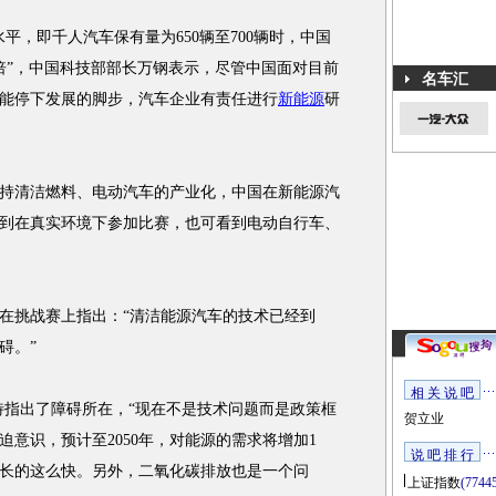
，即千人汽车保有量为650辆至700辆时，中国
倍”，中国科技部部长万钢表示，尽管中国面对目前
名车汇
能停下发展的脚步，汽车企业有责任进行
新能源
研
清洁燃料、电动汽车的产业化，中国在新能源汽
到在真实环境下参加比赛，也可看到电动自行车、
挑战赛上指出：“清洁能源汽车的技术已经到
碍。”
相 关 说 吧
指出了障碍所在，“现在不是技术问题而是政策框
贺立业
意识，预计至2050年，对能源的需求将增加1
说 吧 排 行
长的这么快。另外，二氧化碳排放也是一个问
上证指数
(7744