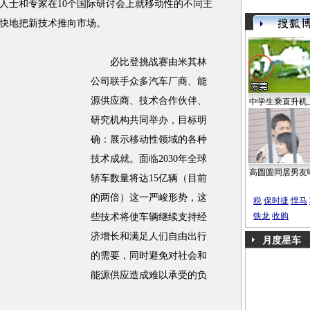
士和专家在10个国际研讨会上就移动性的不同主
快地把新技术推向市场。
必比登挑战赛由米其林
公司联手众多汽车厂商、能
源供应商、技术合作伙伴、
中学生乘直升机
研究机构共同举办，目标明
确：展示移动性领域的各种
技术成就。面临2030年全球
高圆圆同居男友
轿车数量将达15亿辆（目前
的两倍）这一严峻形势，这
税
保时捷
悍马
铁龙
收购
些技术将使车辆继续支持经
济增长和满足人们自由出行
月度星车
的需要，同时避免对社会和
能源供应造成难以承受的负