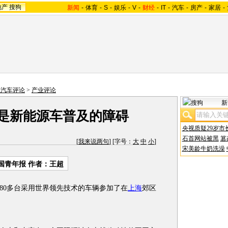
地产
搜狗
新闻
-
体育
-
S
-
娱乐
-
V
-
财经
-
IT
-
汽车
-
房产
-
家居
-
狐汽车评论
>
产业评论
新
谁是新能源车普及的障碍
央视质疑29岁市
石首网站被黑
篡
[
我来说两句
] [字号：
大
中
小
]
宋美龄牛奶洗澡
国青年报 作者：王超
0多台采用世界领先技术的车辆参加了在
上海
郊区