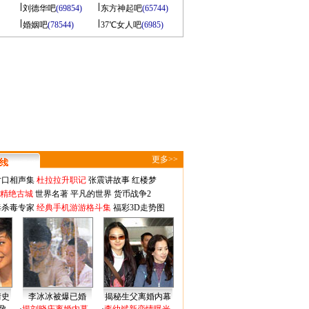
刘德华吧
(69854)
东方神起吧
(65744)
婚姻吧
(78544)
37℃女人吧
(6985)
更多>>
对口相声集
杜拉拉升职记
张震讲故事
红楼梦
-精绝古城
世界名著
平凡的世界
货币战争2
毒杀毒专家
经典手机游游格斗集
福彩3D走势图
情史
李冰冰被爆已婚
揭秘生父离婚内幕