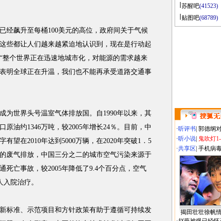
苏醒吧
(41523)
贴图吧
(68789)
经飙升至每桶100美元的高位，政府间关于气候
这些都让人们越来越紧迫地认识到，现在是行动起
“整个世界正在迅速地城市化，对能源的需求越来
表明全球正在升温，我们也不能再承受道路交通事
世界头号温室气体排放国。自1990年以来，其
口原油约1346万吨，较2005年增长24％。目前，中
·
听评书
|
郭德纲
·
听小说
|
鬼吹灯1
有望在2010年达到5000万辆，在2020年突破1．5
·
共享区
|
手机病
的废气排放，中国三分之二的城市空气污染来源于
交通死亡事故，较2005年降低了9.4个百分点，空气
万人入院治疗。
标准、示范项目和方针政策有助于遵循可持续发
揭田壮壮徐帆