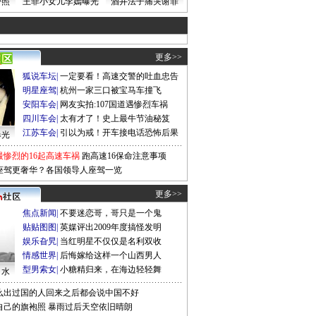
密照
王菲小女儿李嫣曝光
酒井法子痛哭谢罪
更多>>
狐说车坛
|
一定要看！高速交警的吐血忠告
明星座驾
|
杭州一家三口被宝马车撞飞
安阳车会
|
网友实拍:107国道遇惨烈车祸
四川车会
|
太有才了！史上最牛节油秘笈
江苏车会
|
引以为戒！开车接电话恐怖后果
曝光
最惨烈的16起高速车祸
跑高速16保命注意事项
座驾更奢华？各国领导人座驾一览
更多>>
焦点新闻
|
不要迷恋哥，哥只是一个鬼
贴贴图图
|
英媒评出2009年度搞怪发明
娱乐旮旯
|
当红明星不仅仅是名利双收
情感世界
|
后悔嫁给这样一个山西男人
型男索女
|
小糖精归来，在海边轻轻舞
口水
么出过国的人回来之后都会说中国不好
自己的旗袍照
暴雨过后天空依旧晴朗