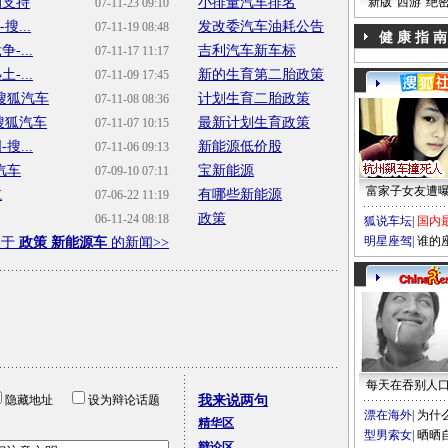
的支持
小排量汽车排名
新版“西游”绝
07-11-23 09:10
...
发改委汽车油耗公告
07-11-19 08:48
健 康 指 南
...
吉利汽车新车标
07-11-17 11:17
...
新的生育第二胎政策
07-11-09 17:45
搜狐汽车
计划生育二胎政策
07-11-08 08:36
搜狐汽车
最新计划生育政策
07-11-07 10:15
...
新能源低价股
07-11-06 09:13
汽车
宝新能源
07-09-10 07:11
富家子女友遭
航
有哪些新能源
07-06-22 11:19
政策
06-11-24 08:18
狐说车坛
|
国内
明星座驾
|
谁的
关于
政策 新能源车
的新闻>>
每天在吞别人
隐藏地址
设为辩论话题
我来说两句
漂在海外
|
为什
精华区
型男索女
|
晒晒
辩论区