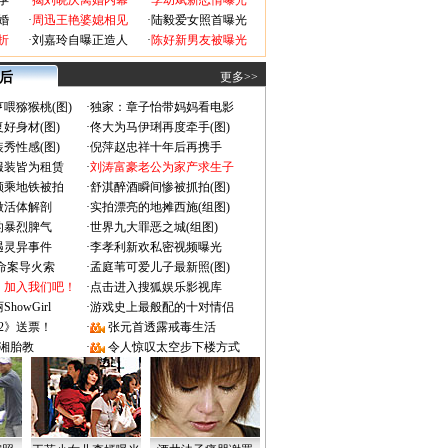
孕
·
揭刘晓庆离婚内幕
·
李幼斌新恋情曝光
婚
·
周迅王艳婆媳相见
·
陆毅爱女照首曝光
折
·
刘嘉玲自曝正造人
·
陈好新男友被曝光
 后
更多>>
喂猕猴桃(图)
·
独家：章子怡带妈妈看电影
好身材(图)
·
佟大为马伊琍再度牵手(图)
秀性感(图)
·
倪萍赵忠祥十年后再携手
服装皆为租赁
·
刘涛富豪老公为家产求生子
颜乘地铁被拍
·
舒淇醉酒瞬间惨被抓拍(图)
做活体解剖
·
实拍漂亮的地摊西施(组图)
的暴烈脾气
·
世界九大罪恶之城(组图)
遇灵异事件
·
李孝利新欢私密视频曝光
成命案导火索
·
孟庭苇可爱儿子最新照(图)
：加入我们吧！
·
点击进入搜狐娱乐影视库
owGirl
·
游戏史上最般配的十对情侣
2》送票！
·
张元首透露戒毒生活
湘胎教
·
令人惊叹太空步下楼方式