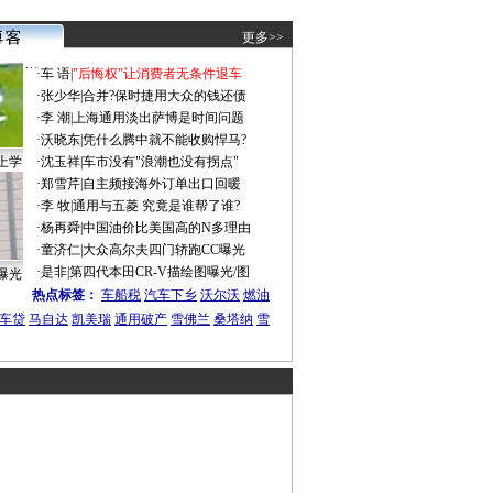
更多>>
·
车 语
|
"后悔权"让消费者无条件退车
·
张少华
|
合并?保时捷用大众的钱还债
·
李 潮
|
上海通用淡出萨博是时间问题
·
沃晓东
|
凭什么腾中就不能收购悍马?
上学
·
沈玉祥
|
车市没有"浪潮也没有拐点"
·
郑雪芹
|
自主频接海外订单出口回暖
·
李 牧
|
通用与五菱 究竟是谁帮了谁?
·
杨再舜
|
中国油价比美国高的N多理由
·
童济仁
|
大众高尔夫四门轿跑CC曝光
·
是非
|
第四代本田CR-V描绘图曝光/图
曝光
热点标签：
车船税
汽车下乡
沃尔沃
燃油
车贷
马自达
凯美瑞
通用破产
雪佛兰
桑塔纳
雪