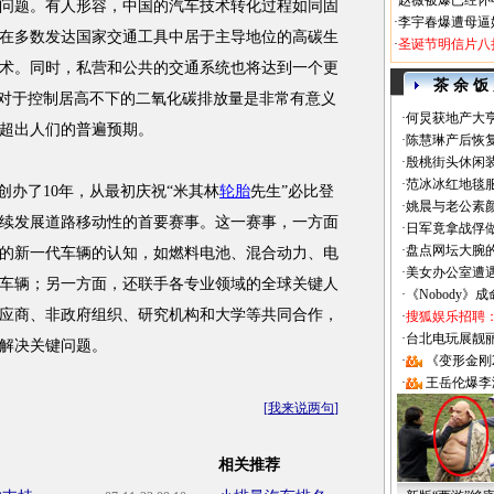
·
赵薇被爆已经怀
问题。有人形容，中国的汽车技术转化过程如同固
·
李宇春爆遭母逼
在多数发达国家交通工具中居于主导地位的高碳生
·
圣诞节明信片八
术。同时，私营和公共的交通系统也将达到一个更
茶 余 饭
”对于控制居高不下的二氧化碳排放量是非常有意义
·
何炅获地产大亨
超出人们的普遍预期。
·
陈慧琳产后恢复
·
殷桃街头休闲装
·
范冰冰红地毯
创办了10年，从最初庆祝“米其林
轮胎
先生”必比登
·
姚晨与老公素
续发展道路移动性的首要赛事。这一赛事，一方面
·
日军竟拿战俘
·
盘点网坛大腕
的新一代车辆的认知，如燃料电池、混合动力、电
·
美女办公室遭
车辆；另一方面，还联手各专业领域的全球关键人
·
《Nobody》
应商、非政府组织、研究机构和大学等共同合作，
·
搜狐娱乐招聘
·
台北电玩展靓丽Sh
解决关键问题。
·
《变形金刚
·
王岳伦爆李
[
我来说两句
]
相关推荐