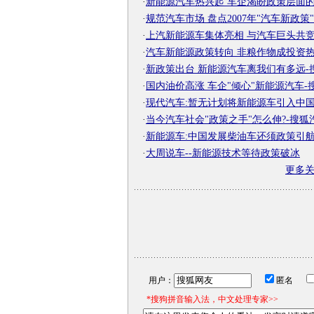
·
新能源汽车热兴起 车企渴盼政策层面
·
规范汽车市场 盘点2007年"汽车新政策"-搜
·
上汽新能源车集体亮相 与汽车巨头共竞争-
·
汽车新能源政策转向 非粮作物成投资热土-
·
新政策出台 新能源汽车离我们有多远-
·
国内油价高涨 车企"倾心"新能源汽车-
·
现代汽车:暂无计划将新能源车引入中国-搜
·
当今汽车社会"政策之手"怎么伸?-搜狐
·
新能源车:中国发展柴油车还须政策引
·
大周说车--新能源技术等待政策破冰
更多
用户：
匿名
*搜狗拼音输入法，中文处理专家>>