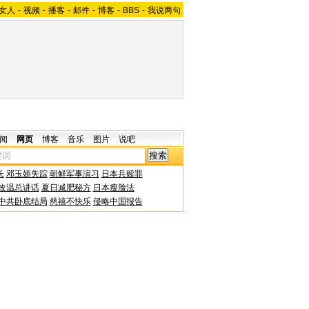
女人
-
视频
-
播客
-
邮件
-
博客
-
BBS
-
我说两句
闻
网页
博客
音乐
图片
说吧
长
邓玉娇失踪
朝鲜军事演习
日本兵赎罪
改温总讲话
夏日减肥秘方
日本瘦脸法
中共卧底结局
慈禧不快乐
侵略中国报告