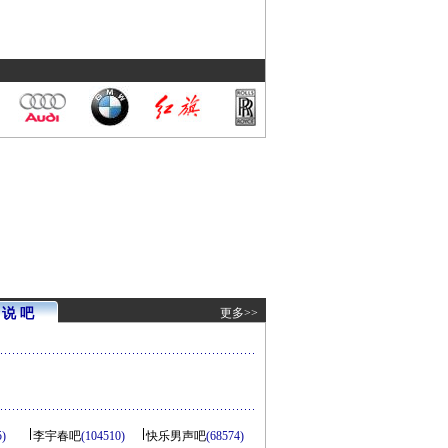
说 吧
更多>>
5)
李宇春吧
(104510)
快乐男声吧
(68574)