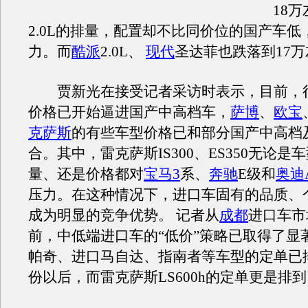
18
2.0L的排量，配置却不比同价位的国产车低
力。而
酷派
2.0L、
现代
圣达菲也跌落到17
贾新光在接受记者采访时表示，目前，
价格已开始逼进国产中高档车，
萨博
、
欧宝
克萨斯
的有些车型价格已和部分国产中高档
合。其中，雷克萨斯IS300、ES350无论是
量、还是价格都对
宝
马3
系、
奔驰
E级和
奥迪
压力。在这种情况下，进口车固有的品质、
成为明显的竞争优势。 记者从
成都
进口车市
前，中低端进口车的“低价”策略已取得了显
帕奇、进口马自达、指南者等车型的定单已
份以后，而雷克萨斯LS600h的定单更是排