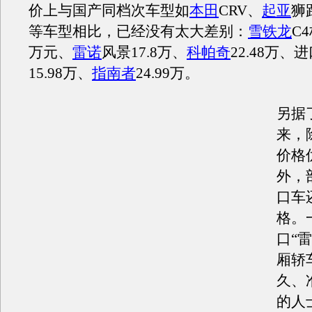
价上与国产同档次车型如
本田
CRV、
起亚
狮
等车型相比，已经没有太大差别：
雪铁龙
C4
万元、
雷诺
风景17.8万、
科帕奇
22.48万、
15.98万、
指南者
24.99万。
另据
来，
价格
外，
口车
格。
口“
厢轿
久、
的人