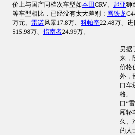
价上与国产同档次车型如
本田
CRV、
起亚
狮
等车型相比，已经没有太大差别：
雪铁龙
C4
万元、
雷诺
风景17.8万、
科帕奇
22.48万、
515.98万、
指南者
24.99万。
另据
来，
价格
外，
口车
格。
口“
厢轿
久、
的人