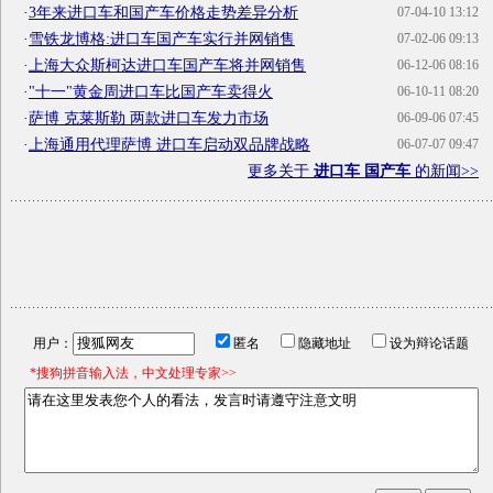
·
3年来进口车和国产车价格走势差异分析
07-04-10 13:12
·
雪铁龙博格:进口车国产车实行并网销售
07-02-06 09:13
·
上海大众斯柯达进口车国产车将并网销售
06-12-06 08:16
·
"十一"黄金周进口车比国产车卖得火
06-10-11 08:20
·
萨博 克莱斯勒 两款进口车发力市场
06-09-06 07:45
·
上海通用代理萨博 进口车启动双品牌战略
06-07-07 09:47
更多关于
进口车 国产车
的新闻>>
用户：
匿名
隐藏地址
设为辩论话题
*搜狗拼音输入法，中文处理专家>>