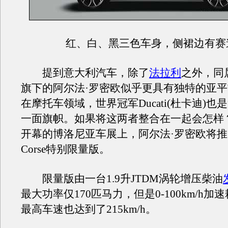
红、白、黑三色车身，侧裙边有赛
提到意大利汽车，除了
法拉利
之外，同
旗下的阿尔法·罗密欧似乎更具有独特的亚
在摩托车领域，世界冠军Ducati(杜卡迪)
一面旗帜。如果将这两者整合在一起会怎样？
开幕的博洛尼亚车展上，阿尔法·罗密欧将推出147
Corse特别限量版。
限量版由一台1.9升JTDM涡轮增压柴油
最大功率仅170匹马力，但是0-100km/h加
最高车速也达到了215km/h。