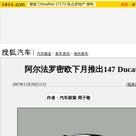
搜狐
ChinaRen
17173
焦点房地产
搜狗
新闻
-
体
汽车频道
>
新车资讯
>
海外新车
阿尔法罗密欧下月推出147 Ducati 
2007年11月29日13:52
[
我来
作者：汽车探索 周子敬