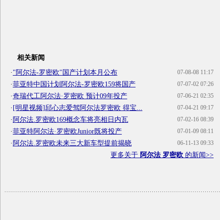
相关新闻
·
"阿尔法-罗密欧"国产计划本月公布
07-08-08 11:17
·
菲亚特中国计划阿尔法-罗密欧159将国产
07-07-02 07:26
·
奇瑞代工阿尔法·罗密欧 预计09年投产
07-06-21 02:35
·
[明星视频]邱心志爱驾阿尔法罗密欧 得宝...
07-04-21 09:17
·
阿尔法.罗密欧169概念车将亮相日内瓦
07-02-16 08:39
·
菲亚特阿尔法·罗密欧Junior既将投产
07-01-09 08:11
·
阿尔法.罗密欧未来三大新车型提前揭晓
06-11-13 09:33
更多关于
阿尔法 罗密欧
的新闻>>