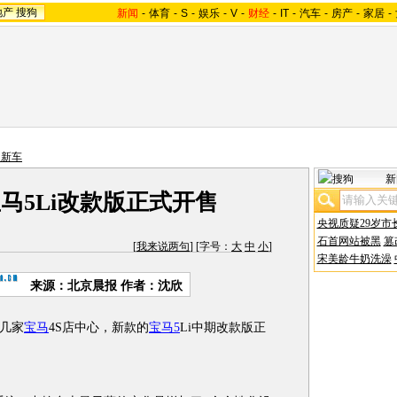
地产
搜狗
新闻
-
体育
-
S
-
娱乐
-
V
-
财经
-
IT
-
汽车
-
房产
-
家居
-
内新车
新
宝马5Li改款版正式开售
央视质疑29岁市
石首网站被黑
篡
[
我来说两句
] [字号：
大
中
小
]
宋美龄牛奶洗澡
来源：北京晨报 作者：沈欣
几家
宝马
4S店中心，新款的
宝马5
Li中期改款版正