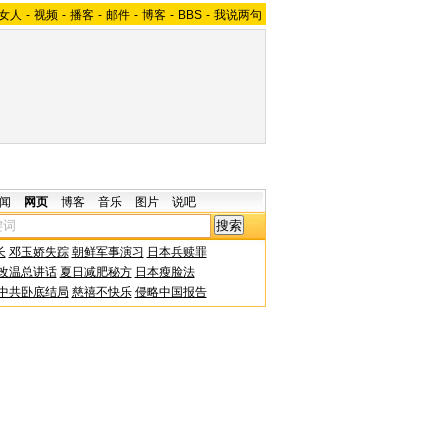
女人
-
视频
-
播客
-
邮件
-
博客
-
BBS
-
我说两句
闻
网页
博客
音乐
图片
说吧
长
邓玉娇失踪
朝鲜军事演习
日本兵赎罪
改温总讲话
夏日减肥秘方
日本瘦脸法
中共卧底结局
慈禧不快乐
侵略中国报告