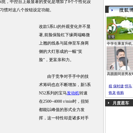
控系统，中控台上最显著的变化是增加了8个个性化设
习惯对这八个按钮设定功能。
改款5系Li的外观变化并不显
著,前脸保险杠下缘两端略微
上翘的线条与延伸至车身两
中学生乘直升机
侧的大灯形成的一幅“笑
脸”，更富亲和力。
高圆圆同居男友
由于竞争对手手中的技
术筹码也在不断增加，新5系
税
保时捷
悍马
铁龙
收购
N52系列的宝马
发动机
转速
在2500~4000 r/min时，扭矩
月度星车
都能以峰值的形式全力发
挥，这一特性却是诸多对手