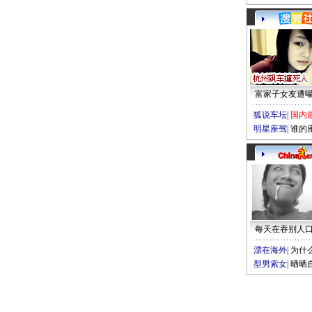
富家子女友遭
狐说车坛
|
国内
明星座驾
|
谁的
每天在吞别人
漂在海外
|
为什
型男索女
|
晒晒