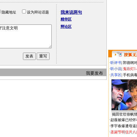
隐藏地址
设为辩论话题
我来说两句
精华区
辩论区
·
听评书
|
郭德纲
·
听小说
|
鬼吹灯1
我要发布
·
共享区
|
手机病
揭田壮壮徐帆
·
赵薇被爆已经怀
·
李宇春爆遭母逼
·
圣诞节明信片八