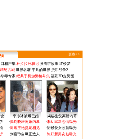
更多>>
对口相声集
杜拉拉升职记
张震讲故事
红楼梦
-精绝古城
世界名著
平凡的世界
货币战争2
毒杀毒专家
经典手机游游格斗集
福彩3D走势图
情史
李冰冰被爆已婚
揭秘生父离婚内幕
孕
·
揭刘晓庆离婚内幕
·
李幼斌新恋情曝光
婚
·
周迅王艳婆媳相见
·
陆毅爱女照首曝光
折
·
刘嘉玲自曝正造人
·
陈好新男友被曝光