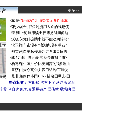
更多>>
·
车 语
|
"后悔权"让消费者无条件退车
·
张少华
|
合并?保时捷用大众的钱还债
·
李 潮
|
上海通用淡出萨博是时间问题
·
沃晓东
|
凭什么腾中就不能收购悍马?
上学
·
沈玉祥
|
车市没有"浪潮也没有拐点"
·
郑雪芹
|
自主频接海外订单出口回暖
·
李 牧
|
通用与五菱 究竟是谁帮了谁?
·
杨再舜
|
中国油价比美国高的N多理由
·
童济仁
|
大众高尔夫四门轿跑CC曝光
·
是非
|
第四代本田CR-V描绘图曝光/图
曝光
热点标签：
车船税
汽车下乡
沃尔沃
燃油
车贷
马自达
凯美瑞
通用破产
雪佛兰
桑塔纳
雪