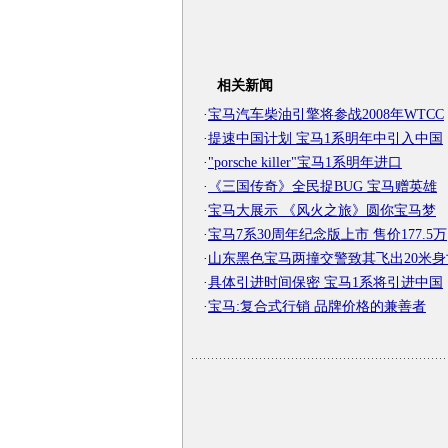
相关新闻
·
宝马汽车柴油引擎将参战2008年WTCC
·
提速中国计划 宝马1系明年中引入中国
·
"porsche killer"宝马1系明年进口
·
《三国传奇》全民捉BUG 宝马赠英雄
·
宝马大展示 《风火之旅》圆你宝马梦
·
宝马7系30周年纪念版上市 售价177.5万
·
山东黑色宝马两撞交警致其飞出20米身
·
具体引进时间保密 宝马1系将引进中国
·
宝马:复合式行销 品牌价格的兼善者