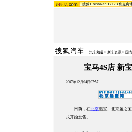
搜狐
ChinaRen
17173
焦点房
汽车频道
>
新车资讯
>
国
宝马4S店 新
2007年12月04日07:57
日前，在
北京
燕宝、北京盈之宝
式开始发售。