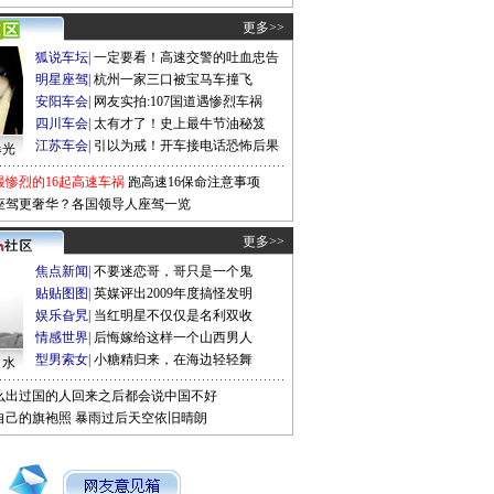
更多>>
狐说车坛
|
一定要看！高速交警的吐血忠告
明星座驾
|
杭州一家三口被宝马车撞飞
安阳车会
|
网友实拍:107国道遇惨烈车祸
四川车会
|
太有才了！史上最牛节油秘笈
江苏车会
|
引以为戒！开车接电话恐怖后果
曝光
最惨烈的16起高速车祸
跑高速16保命注意事项
座驾更奢华？各国领导人座驾一览
更多>>
焦点新闻
|
不要迷恋哥，哥只是一个鬼
贴贴图图
|
英媒评出2009年度搞怪发明
娱乐旮旯
|
当红明星不仅仅是名利双收
情感世界
|
后悔嫁给这样一个山西男人
型男索女
|
小糖精归来，在海边轻轻舞
口水
么出过国的人回来之后都会说中国不好
自己的旗袍照
暴雨过后天空依旧晴朗