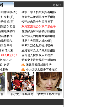
 后
更多>>
喂猕猴桃(图)
·
独家：章子怡带妈妈看电影
好身材(图)
·
佟大为马伊琍再度牵手(图)
秀性感(图)
·
倪萍赵忠祥十年后再携手
服装皆为租赁
·
刘涛富豪老公为家产求生子
颜乘地铁被拍
·
舒淇醉酒瞬间惨被抓拍(图)
做活体解剖
·
实拍漂亮的地摊西施(组图)
的暴烈脾气
·
世界九大罪恶之城(组图)
遇灵异事件
·
李孝利新欢私密视频曝光
成命案导火索
·
孟庭苇可爱儿子最新照(图)
：加入我们吧！
·
点击进入搜狐娱乐影视库
owGirl
·
游戏史上最般配的十对情侣
2》送票！
·
张元首透露戒毒生活
湘胎教
·
令人惊叹太空步下楼方式
密照
王菲小女儿李嫣曝光
酒井法子痛哭谢罪