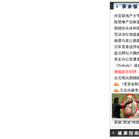
茶 余 饭
·
何炅获地产大亨
·
陈慧琳产后恢复
·
殷桃街头休闲装
·
范冰冰红地毯
·
姚晨与老公素
·
日军竟拿战俘
·
盘点网坛大腕
·
美女办公室遭
·
《Nobody》
·
搜狐娱乐招聘
·
台北电玩展靓丽Sh
·
《变形金刚
·
王岳伦爆李
新版“西游”绝
健 康 指 南