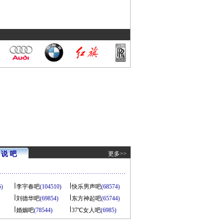
说 吧
更多>>
5)
李宇春吧
(104510)
快乐男声吧
(68574)
刘德华吧
(69854)
东方神起吧
(65744)
婚姻吧
(78544)
37℃女人吧
(6985)