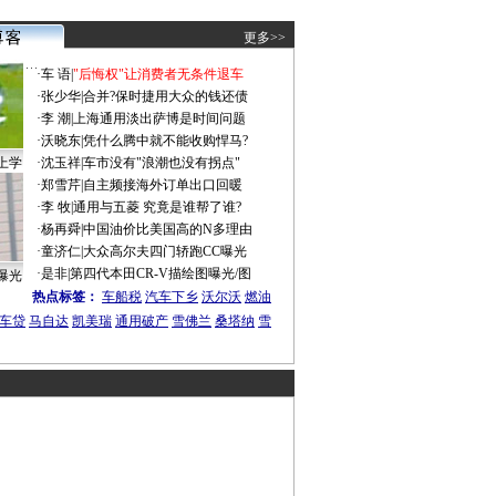
更多>>
·
车 语
|
"后悔权"让消费者无条件退车
·
张少华
|
合并?保时捷用大众的钱还债
·
李 潮
|
上海通用淡出萨博是时间问题
·
沃晓东
|
凭什么腾中就不能收购悍马?
上学
·
沈玉祥
|
车市没有"浪潮也没有拐点"
·
郑雪芹
|
自主频接海外订单出口回暖
·
李 牧
|
通用与五菱 究竟是谁帮了谁?
·
杨再舜
|
中国油价比美国高的N多理由
·
童济仁
|
大众高尔夫四门轿跑CC曝光
·
是非
|
第四代本田CR-V描绘图曝光/图
曝光
热点标签：
车船税
汽车下乡
沃尔沃
燃油
车贷
马自达
凯美瑞
通用破产
雪佛兰
桑塔纳
雪