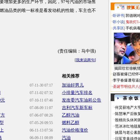
常要增加更多的生产环节，因此，97号汽油的市场售
择燃油品类的唯一标准是看发动机的性能，车主也不
·
听评书
|
郭德纲
·
听小说
|
鬼吹灯1
·
共享区
|
手机病
(责任编辑：马中强)
[
我来说两句
]
揭田壮壮徐帆
·
赵薇被爆已经怀
相关推荐
·
李宇春爆遭母逼
加油好男儿
07-11-30 07:17
·
圣诞节明信片八
和
小排量汽车排名
07-11-02 07:32
茶 余 饭
0元
发改委汽车油耗公告
07-10-11 07:46
吉利汽车新车标
·
何炅获地产大亨
07-08-09 11:07
·
陈慧琳产后恢复
何方
乙醇汽油
07-06-07 08:26
·
殷桃街头休闲装
型
燃料乙醇
07-05-26 09:55
·
范冰冰红地毯
上
汽油价格涨价
06-11-13 07:56
·
姚晨与老公素
格
汽油
06-09-11 08:09
·
日军竟拿战俘