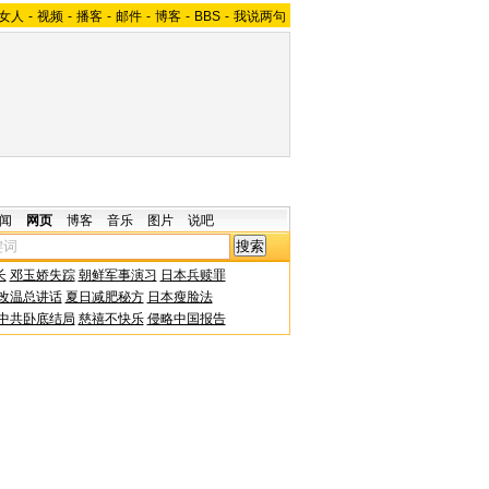
女人
-
视频
-
播客
-
邮件
-
博客
-
BBS
-
我说两句
闻
网页
博客
音乐
图片
说吧
长
邓玉娇失踪
朝鲜军事演习
日本兵赎罪
改温总讲话
夏日减肥秘方
日本瘦脸法
中共卧底结局
慈禧不快乐
侵略中国报告