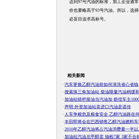
达到97号汽油的标准，加工企业通
价也要略高于93号汽油。所以，选
必盲目追求高标号。
相关新闻
·
汽车更换乙醇汽油前如何清洗省心省钱
·
搜索珠三角加油站 柴油限量汽油稍缓
·
加油站错把柴油当汽油加 赔偿车主100
·
声明:外资加油站卖进口汽油是谣传
·
人车争粮危及粮食安全 乙醇汽油路在
·
丰田即将会在巴西销售乙醇汽油燃料车
·
2010年乙醇汽油将占汽油消费量一半以
·
加油站汽油兑甲醇卖 抽检7家 3家不合