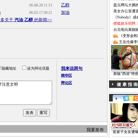
乙醇
·
盘点网坛大腕
06-08-28 11:13
·
美女办公室遭
油
加油
06-03-17 09:21
·
《Nobody》
更多关于
汽油 乙醇
的新闻>>
·
搜狐娱乐招聘
·
台北电玩展靓丽Sh
·
《变形金刚
·
王岳伦爆李
隐藏地址
设为辩论话题
我来说两句
新版“西游”绝
精华区
辩论区
健 康 指 南
我要发布
富家子女友遭