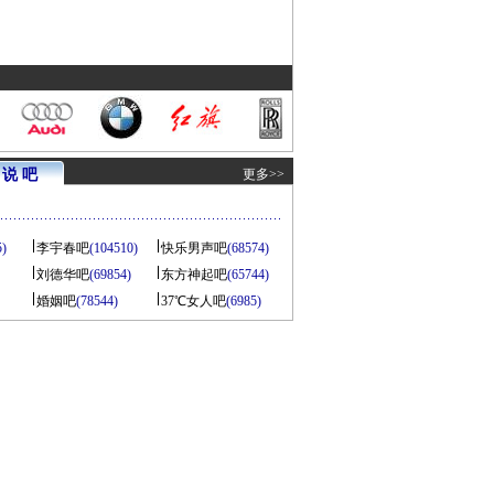
说 吧
更多>>
5)
李宇春吧
(104510)
快乐男声吧
(68574)
刘德华吧
(69854)
东方神起吧
(65744)
婚姻吧
(78544)
37℃女人吧
(6985)