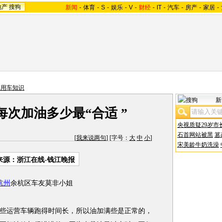
地产
搜狗
新闻
-
体育
-
S
-
娱乐
-
V
-
财经
-
IT
-
汽车
-
房产
-
家居
-
车用车知识
新
每次加油多少最“合适 ”
央视质疑29岁市
石首网站被黑
篡
[
我来说两句
] [字号：
大
中
小
]
宋美龄牛奶洗澡
来源：浙江在线-钱江晚报
杭州
余杭区车友莫非小姐
运营车辆跑得时间长，所以油加满些是正常的，