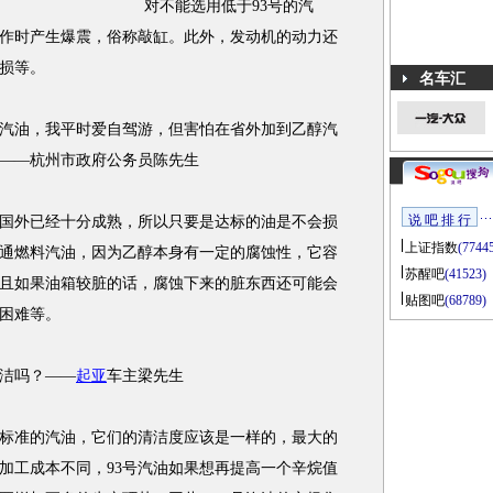
对不能选用低于93号的汽
作时产生爆震，俗称敲缸。此外，发动机的动力还
损等。
名车汇
油，我平时爱自驾游，但害怕在省外加到乙醇汽
——杭州市政府公务员陈先生
说 吧 排 行
外已经十分成熟，所以只要是达标的油是不会损
上证指数
(7744
通燃料汽油，因为乙醇本身有一定的腐蚀性，它容
苏醒吧
(41523)
且如果油箱较脏的话，腐蚀下来的脏东西还可能会
贴图吧
(68789)
困难等。
洁吗？——
起亚
车主梁先生
准的汽油，它们的清洁度应该是一样的，最大的
加工成本不同，93号汽油如果想再提高一个辛烷值