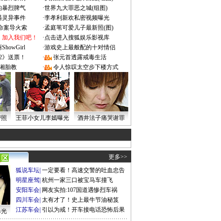
的暴烈脾气
·
世界九大罪恶之城(组图)
遇灵异事件
·
李孝利新欢私密视频曝光
成命案导火索
·
孟庭苇可爱儿子最新照(图)
：加入我们吧！
·
点击进入搜狐娱乐影视库
owGirl
·
游戏史上最般配的十对情侣
2》送票！
·
张元首透露戒毒生活
湘胎教
·
令人惊叹太空步下楼方式
密照
王菲小女儿李嫣曝光
酒井法子痛哭谢罪
更多>>
狐说车坛
|
一定要看！高速交警的吐血忠告
明星座驾
|
杭州一家三口被宝马车撞飞
安阳车会
|
网友实拍:107国道遇惨烈车祸
四川车会
|
太有才了！史上最牛节油秘笈
江苏车会
|
引以为戒！开车接电话恐怖后果
曝光