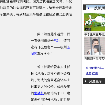
要把油箱加得满满的。因为当载油量过大时，不仅
油箱里的油太满后还有可能溢出，给安全行车带来
车主来说，每次加油大半箱是比较经济和安全的做
问：油价越来越贵，我
中学生乘直升机
一直选用低标号
汽油
，请问
这有什么危害？——杭州
下
城区
车友冬先生
高圆圆同居男友
答：长期给爱车加注低
税
保时捷
悍马
铁龙
收购
标号汽油，这样不但不会省
钱，造成的危害还会让车主
月度星车
付出更大的代价。如果爱车
的
发动机
压缩比高于10，建
议您使用97号汽油，而且绝