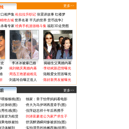
更多>>
对口相声集
杜拉拉升职记
张震讲故事
红楼梦
-精绝古城
世界名著
平凡的世界
货币战争2
毒杀毒专家
经典手机游游格斗集
福彩3D走势图
情史
李冰冰被爆已婚
揭秘生父离婚内幕
孕
·
揭刘晓庆离婚内幕
·
李幼斌新恋情曝光
婚
·
周迅王艳婆媳相见
·
陆毅爱女照首曝光
折
·
刘嘉玲自曝正造人
·
陈好新男友被曝光
 后
更多>>
喂猕猴桃(图)
·
独家：章子怡带妈妈看电影
好身材(图)
·
佟大为马伊琍再度牵手(图)
秀性感(图)
·
倪萍赵忠祥十年后再携手
服装皆为租赁
·
刘涛富豪老公为家产求生子
颜乘地铁被拍
·
舒淇醉酒瞬间惨被抓拍(图)
做活体解剖
·
实拍漂亮的地摊西施(组图)