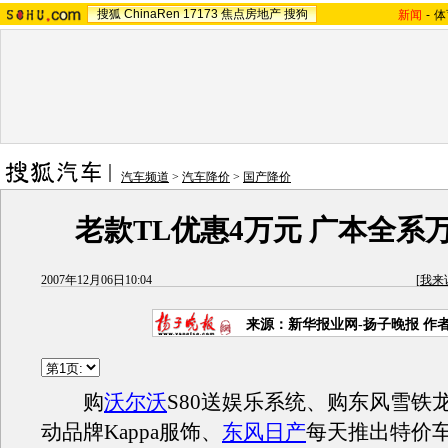
搜狐
ChinaRen
17173
焦点房地产
搜狗
新闻
-
体
汽车频道
>
汽车降价
>
国产降价
老款TL优惠4万元 广本全系
2007年12月06日10:04
[
我来
来源：新华报业网-扬子晚报 作
购
沃尔沃
S80送娱乐系统、购东风雪铁
动品牌Kappa服饰、
东风日产
每天推出特价