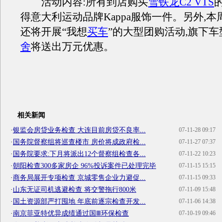
活动内容:所有到店购买
雪铁龙C2 VTS
得意大利运动品牌Kappa服饰一件。另外,本
还将开展“我想
买车
”的大型团购活动,旗下车
舍
将送出万元优惠。
相关新闻
·
银监会房贷业务检查 大连目前房贷不良率...
07-11-28 09:17
·
国务院督察组将巡查楼市 房价将成政府检...
07-11-27 07:37
·
国务院要求:下月将派出12个督察组检查各...
07-11-22 10:23
·
朝阳检查300多家房企 96%投诉案件已处理完毕
07-11-15 15:15
·
商务局展开专项检查 京城零售企业力避促...
07-11-15 09:33
·
山东无证司机逃避检查 将交警拖行800米
07-11-09 15:48
·
国土资源部严打囤地 年底前逐宗检查开发...
07-11-06 14:38
·
南京菲亚特优异成绩通过国Ⅲ环保检查
07-10-19 09:46