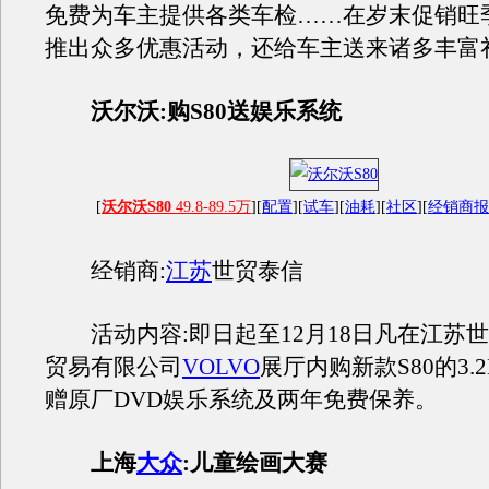
免费为车主提供各类车检……在岁末促销旺
推出众多优惠活动，还给车主送来诸多丰富
沃尔沃:购S80送娱乐系统
[
沃尔沃S80
49.8-89.5万
][
配置
][
试车
][
油耗
][
社区
][
经销商
经销商:
江苏
世贸泰信
活动内容:即日起至12月18日凡在江苏
贸易有限公司
VOLVO
展厅内购新款S80的3.
赠原厂DVD娱乐系统及两年免费保养。
上海
大众
:儿童绘画大赛