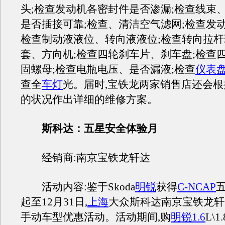
头;检查发动机各密封件是否渗漏;检查线束
是否插接可靠;检查、清洁空气滤网;检查发动
检查制动液液位、转向液液位;检查转向拉
套、方向机;检查四轮刹车片、刹车盘;检查
固螺母;检查电瓶电压、是否漏液;检查
仪表
查全
车灯
光。届时,宝铁龙两家销售店还会
的状况作出详细的维修方案。
斯科达：五星安全体验月
经销商:南京宝铁龙轩达
活动内容:鉴于Skoda
明锐
获得
C-NCAP
起至12月31日,
上海
大众斯科达南京宝铁龙轩
手动车型优惠活动。活动期间,购
明锐1.6
L\