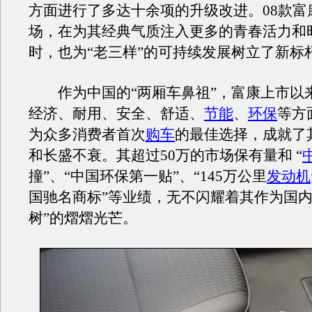
方面进行了多达十余项的升级改进。08款富
场，在为其经典气质注入更多的青春活力和
时，也为“老三样”的可持续发展树立了新标
作为中国的“两厢车鼻祖”，富康上市以
经济、耐用、安全、舒适、
节能
、
环保
等方
为众多消费者首次
购车
的最佳选择，成就了
和长盛不衰。其超过50万的市场保有量和 “
撞”、“中国环保第一贴”、“145万公里
发动机
国驰名商标”等业绩，无不闪耀着其作为国内
树”的熠熠光芒。