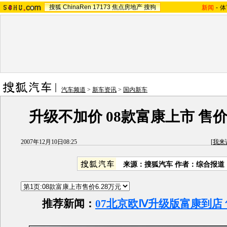
搜狐
ChinaRen
17173
焦点房地产
搜狗
新闻
-
体
汽车频道
>
新车资讯
>
国内新车
升级不加价 08款富康上市 售价6
2007年12月10日08:25
[
我来
来源：搜狐汽车 作者：综合报道
推荐新闻：
07北京欧Ⅳ升级版富康到店 售