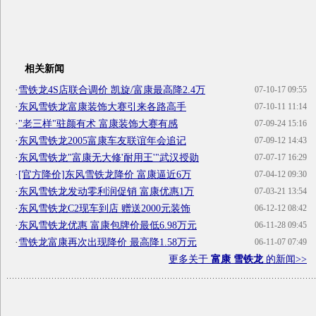
相关新闻
·
雪铁龙4S店联合调价 凯旋/富康最高降2.4万
07-10-17 09:55
·
东风雪铁龙富康装饰大赛引来各路高手
07-10-11 11:14
·
"老三样"驻颜有术 富康装饰大赛有感
07-09-24 15:16
·
东风雪铁龙2005富康车友联谊年会追记
07-09-12 14:43
·
东风雪铁龙"富康无大修'耐用王'"武汉授勋
07-07-17 16:29
·
[官方降价]东风雪铁龙降价 富康逼近6万
07-04-12 09:30
·
东风雪铁龙发动零利润促销 富康优惠1万
07-03-21 13:54
·
东风雪铁龙C2现车到店 赠送2000元装饰
06-12-12 08:42
·
东风雪铁龙优惠 富康包牌价最低6.98万元
06-11-28 09:45
·
雪铁龙富康再次出现降价 最高降1.58万元
06-11-07 07:49
更多关于
富康 雪铁龙
的新闻>>