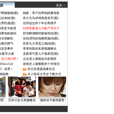
 后
更多>>
喂猕猴桃(图)
·
独家：章子怡带妈妈看电影
好身材(图)
·
佟大为马伊琍再度牵手(图)
秀性感(图)
·
倪萍赵忠祥十年后再携手
服装皆为租赁
·
刘涛富豪老公为家产求生子
颜乘地铁被拍
·
舒淇醉酒瞬间惨被抓拍(图)
做活体解剖
·
实拍漂亮的地摊西施(组图)
的暴烈脾气
·
世界九大罪恶之城(组图)
遇灵异事件
·
李孝利新欢私密视频曝光
成命案导火索
·
孟庭苇可爱儿子最新照(图)
：加入我们吧！
·
点击进入搜狐娱乐影视库
owGirl
·
游戏史上最般配的十对情侣
2》送票！
·
张元首透露戒毒生活
湘胎教
·
令人惊叹太空步下楼方式
密照
王菲小女儿李嫣曝光
酒井法子痛哭谢罪