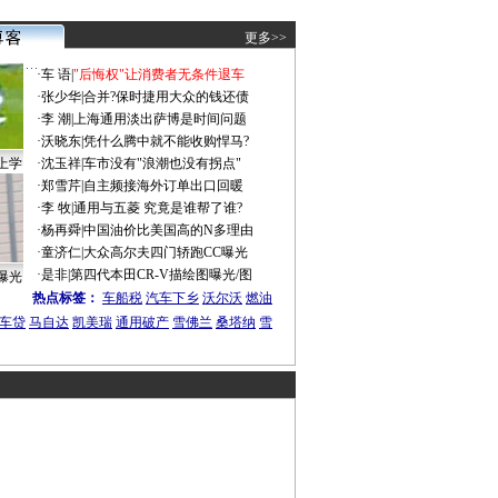
更多>>
·
车 语
|
"后悔权"让消费者无条件退车
·
张少华
|
合并?保时捷用大众的钱还债
·
李 潮
|
上海通用淡出萨博是时间问题
·
沃晓东
|
凭什么腾中就不能收购悍马?
上学
·
沈玉祥
|
车市没有"浪潮也没有拐点"
·
郑雪芹
|
自主频接海外订单出口回暖
·
李 牧
|
通用与五菱 究竟是谁帮了谁?
·
杨再舜
|
中国油价比美国高的N多理由
·
童济仁
|
大众高尔夫四门轿跑CC曝光
·
是非
|
第四代本田CR-V描绘图曝光/图
曝光
热点标签：
车船税
汽车下乡
沃尔沃
燃油
车贷
马自达
凯美瑞
通用破产
雪佛兰
桑塔纳
雪