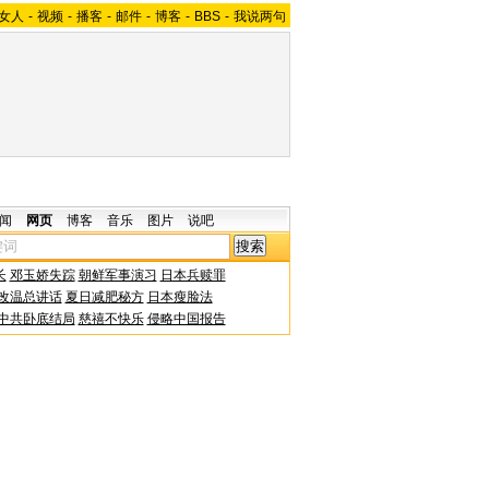
女人
-
视频
-
播客
-
邮件
-
博客
-
BBS
-
我说两句
闻
网页
博客
音乐
图片
说吧
长
邓玉娇失踪
朝鲜军事演习
日本兵赎罪
改温总讲话
夏日减肥秘方
日本瘦脸法
中共卧底结局
慈禧不快乐
侵略中国报告