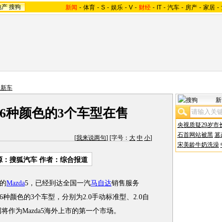
地产
搜狗
新闻
-
体育
-
S
-
娱乐
-
V
-
财经
-
IT
-
汽车
-
房产
-
家居
-
内新车
新
 共6种颜色的3个车型在售
央视质疑29岁市
石首网站被黑
篡
[
我来说两句
] [字号：
大
中
小
]
宋美龄牛奶洗澡
源：搜狐汽车 作者：综合报道
的
Mazda
5，已经到达全国一汽
马自达
销售服务
种颜色的3个车型，分别为2.0手动标准型、2.0自
将作为Mazda5海外上市的第一个市场。