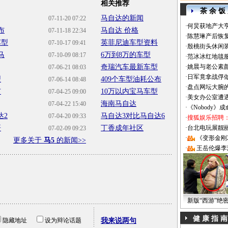
相关推荐
茶 余 饭
马自达的新闻
07-11-20 07:22
·
何炅获地产大亨
布
马自达 价格
07-11-18 22:34
·
陈慧琳产后恢复
车型
英菲尼迪车型资料
07-10-17 09:41
·
殷桃街头休闲装
马
6万到8万的车型
07-10-09 08:17
·
范冰冰红地毯
奇瑞汽车最新车型
·
姚晨与老公素
07-06-21 08:03
·
日军竟拿战俘
型
409个车型油耗公布
07-06-14 08:48
·
盘点网坛大腕
市
10万以内宝马车型
07-04-25 09:00
·
美女办公室遭
海南马自达
07-04-22 15:40
·
《Nobody》
达2
马自达3对比马自达6
07-04-20 09:33
·
搜狐娱乐招聘
哥
丁香成年社区
·
台北电玩展靓丽Sh
07-02-09 09:23
·
《变形金刚
更多关于
马5
的新闻>>
·
王岳伦爆李
新版“西游”绝
健 康 指 南
隐藏地址
设为辩论话题
我来说两句