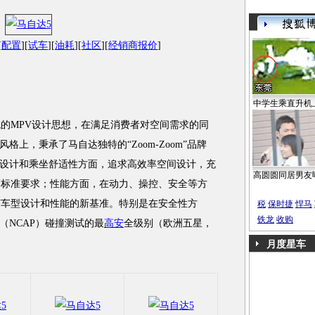
[
配置
][
试车
][
油耗
][
社区
][
经销商报价
]
中学生乘直升机
统的MPV设计思想，在满足消费者对空间需求的同
上，秉承了马自达独特的“Zoom-Zoom”品牌
设计和乘坐舒适性方面，追求高效率空间设计，充
高圆圆同居男友
高标准要求；性能方面，在动力、操控、安全等方
V车型设计和性能的新基准。特别是在安全性方
税
保时捷
悍马
铁龙
收购
（NCAP）碰撞测试的最
高安
全级别（欧洲五星，
月度星车