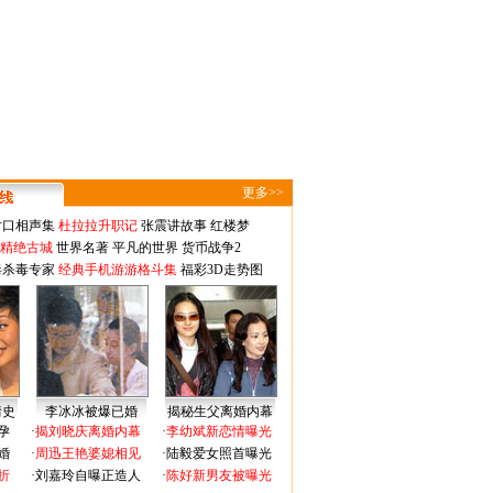
更多>>
对口相声集
杜拉拉升职记
张震讲故事
红楼梦
-精绝古城
世界名著
平凡的世界
货币战争2
毒杀毒专家
经典手机游游格斗集
福彩3D走势图
情史
李冰冰被爆已婚
揭秘生父离婚内幕
孕
·
揭刘晓庆离婚内幕
·
李幼斌新恋情曝光
婚
·
周迅王艳婆媳相见
·
陆毅爱女照首曝光
折
·
刘嘉玲自曝正造人
·
陈好新男友被曝光