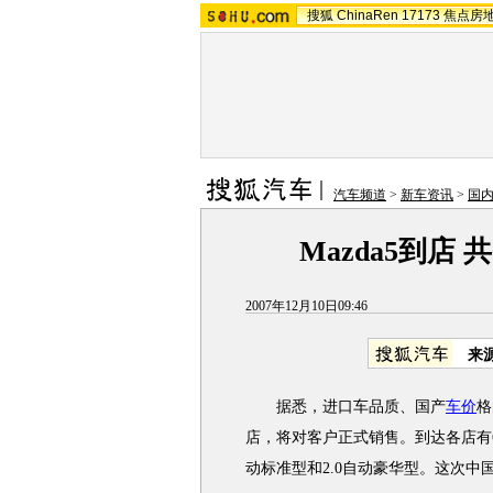
搜狐
ChinaRen
17173
焦点房
汽车频道
>
新车资讯
>
国
Mazda5到店
2007年12月10日09:46
来
据悉，进口车品质、国产
车价
格
店，将对客户正式销售。到达各店有6
动标准型和2.0自动豪华型。这次中国