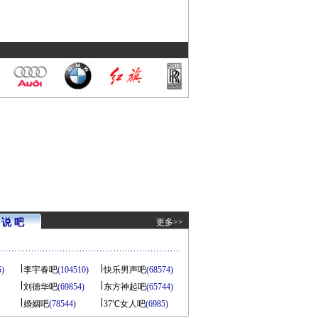
说 吧
更多>>
5)
李宇春吧
(104510)
快乐男声吧
(68574)
刘德华吧
(69854)
东方神起吧
(65744)
婚姻吧
(78544)
37℃女人吧
(6985)