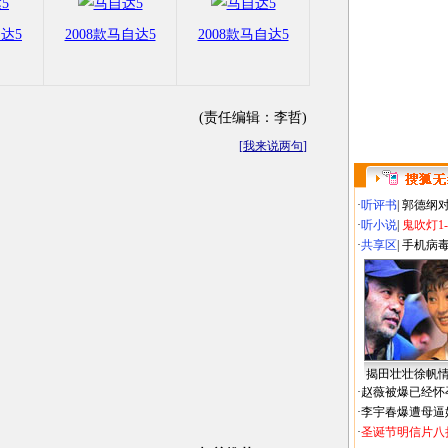
自达5
2008款马自达5
2008款马自达5
(责任编辑：李哲)
[
我来说两句
]
·
听评书
|
郭德纲
·
听小说
|
鬼吹灯1
·
共享区
|
手机病
揭田壮壮徐帆
·
赵薇被爆已经怀
·
李宇春爆遭母逼
·
圣诞节明信片八