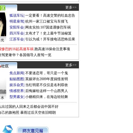
更多>>
狐说车坛
|
一定要看！高速交警的吐血忠告
明星座驾
|
杭州一家三口被宝马车撞飞
安阳车会
|
网友实拍:107国道遇惨烈车祸
四川车会
|
太有才了！史上最牛节油秘笈
江苏车会
|
引以为戒！开车接电话恐怖后果
曝光
最惨烈的16起高速车祸
跑高速16保命注意事项
座驾更奢华？各国领导人座驾一览
更多>>
焦点新闻
|
不要迷恋哥，哥只是一个鬼
贴贴图图
|
英媒评出2009年度搞怪发明
娱乐旮旯
|
当红明星不仅仅是名利双收
情感世界
|
后悔嫁给这样一个山西男人
型男索女
|
小糖精归来，在海边轻轻舞
口水
么出过国的人回来之后都会说中国不好
自己的旗袍照
暴雨过后天空依旧晴朗