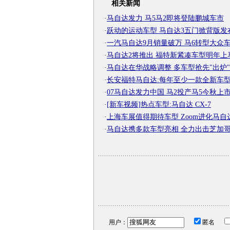
相关新闻
·
马自达发力 马5马2即将登陆鹏城车市
·
跃动的运动车型 马自达3五门掀背版发
·
一汽马自达9月销量破万 马6转型大众
·
马自达2将推出 福特新紧凑车型明年上
·
马自达在华战略调整 多车型抢先"出炉"
·
长安福特马自达:每年至少一款全新车
·
07马自达发力中国 马2投产马5今秋上
·
[新车视频]热点车型:马自达 CX-7
·
上海车展值得期待车型 Zoom进化马自
·
马自达携多款车型亮相 全力出击芝加
用户：
匿名