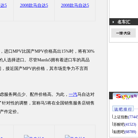
自达5
2008款马自达5
2008款马自达5
名车汇
口MPV比国产MPV价格高出15%时，将有30%
的人选择进口。尽管Mazda5拥有着进口车的高品
之间，接近国产MPV的价格，其市场竞争力不言而
服务网点少、配件价格高。为此，
一汽
马自达对
了针对性的调整，宣称马5将在全国销售服务店销售
说 吧 排 行
产件定价。
上证指数
(7744
苏醒吧
(41523)
贴图吧
(68789)