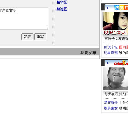
精华区
辩论区
富家子女友遭
狐说车坛
|
国内
我要发布
明星座驾
|
谁的
每天在吞别人
漂在海外
|
为什
型男索女
|
晒晒