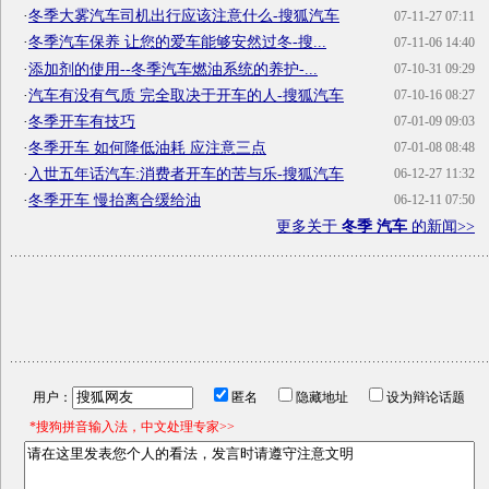
·
冬季大雾汽车司机出行应该注意什么-搜狐汽车
07-11-27 07:11
·
冬季汽车保养 让您的爱车能够安然过冬-搜...
07-11-06 14:40
·
添加剂的使用--冬季汽车燃油系统的养护-...
07-10-31 09:29
·
汽车有没有气质 完全取决于开车的人-搜狐汽车
07-10-16 08:27
·
冬季开车有技巧
07-01-09 09:03
·
冬季开车 如何降低油耗 应注意三点
07-01-08 08:48
·
入世五年话汽车:消费者开车的苦与乐-搜狐汽车
06-12-27 11:32
·
冬季开车 慢抬离合缓给油
06-12-11 07:50
更多关于
冬季 汽车
的新闻>>
用户：
匿名
隐藏地址
设为辩论话题
*搜狗拼音输入法，中文处理专家>>