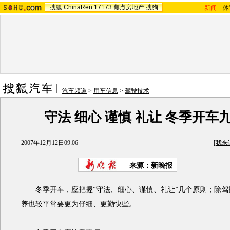
搜狐
ChinaRen
17173
焦点房地产
搜狗
新闻
-
体
汽车频道
>
用车信息
>
驾驶技术
守法 细心 谨慎 礼让 冬季开车
2007年12月12日09:06
[
我来
来源：新晚报
冬季开车，应把握“守法、细心、谨慎、礼让”几个原则；除驾
养也较平常要更为仔细、更勤快些。