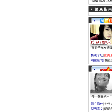
新版“西游”绝
健 康 指 南
富家子女友遭
狐说车坛
|
国内
明星座驾
|
谁的
每天在吞别人
漂在海外
|
为什
型男索女
|
晒晒