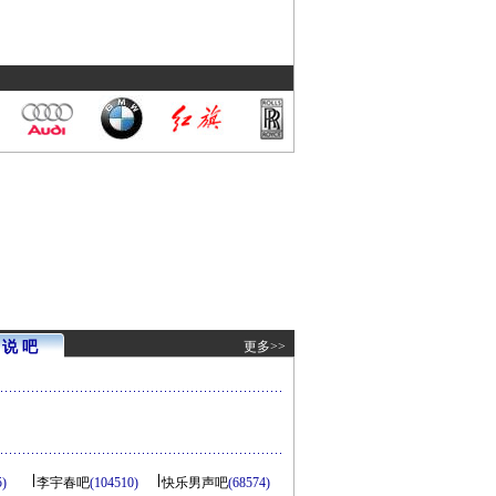
说 吧
更多>>
5)
李宇春吧
(104510)
快乐男声吧
(68574)