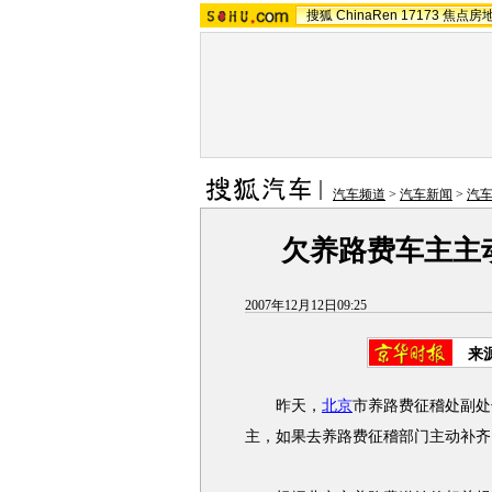
搜狐
ChinaRen
17173
焦点房
汽车频道
>
汽车新闻
>
汽
欠养路费车主主
2007年12月12日09:25
来
昨天，
北京
市养路费征稽处副处
主，如果去养路费征稽部门主动补齐