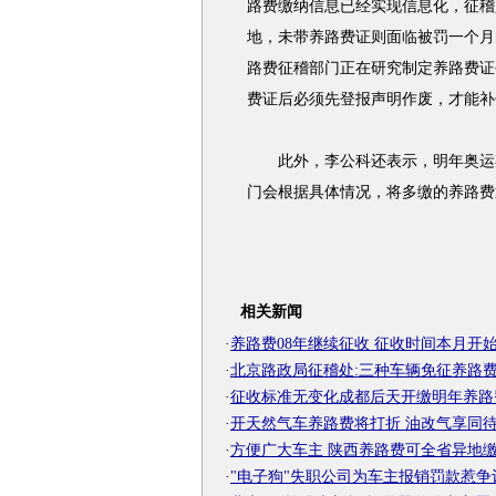
路费缴纳信息已经实现信息化，征稽
地，未带养路费证则面临被罚一个月
路费征稽部门正在研究制定养路费证
费证后必须先登报声明作废，才能补
此外，李公科还表示，明年奥运期
门会根据具体情况，将多缴的养路费
相关新闻
·
养路费08年继续征收 征收时间本月开
·
北京路政局征稽处:三种车辆免征养路
·
征收标准无变化成都后天开缴明年养路
·
开天然气车养路费将打折 油改气享同
·
方便广大车主 陕西养路费可全省异地
·
"电子狗"失职公司为车主报销罚款惹争