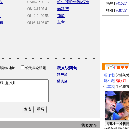
款
超生罚款金额标准
07-01-02 09:13
苏醒吧
(41523)
养路费
06-12-15 07:41
贴图吧
(68789)
了
罚款
06-12-01 09:55
费
车主
06-08-18 08:07
隐藏地址
设为辩论话题
我来说两句
精华区
·
听评书
|
郭德纲
·
听小说
|
鬼吹灯1
辩论区
·
共享区
|
手机病
揭田壮壮徐帆
我要发布