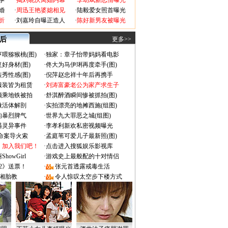
孕
·
揭刘晓庆离婚内幕
·
李幼斌新恋情曝光
婚
·
周迅王艳婆媳相见
·
陆毅爱女照首曝光
折
·
刘嘉玲自曝正造人
·
陈好新男友被曝光
 后
更多>>
喂猕猴桃(图)
·
独家：章子怡带妈妈看电影
好身材(图)
·
佟大为马伊琍再度牵手(图)
秀性感(图)
·
倪萍赵忠祥十年后再携手
服装皆为租赁
·
刘涛富豪老公为家产求生子
颜乘地铁被拍
·
舒淇醉酒瞬间惨被抓拍(图)
做活体解剖
·
实拍漂亮的地摊西施(组图)
的暴烈脾气
·
世界九大罪恶之城(组图)
遇灵异事件
·
李孝利新欢私密视频曝光
成命案导火索
·
孟庭苇可爱儿子最新照(图)
：加入我们吧！
·
点击进入搜狐娱乐影视库
owGirl
·
游戏史上最般配的十对情侣
2》送票！
·
张元首透露戒毒生活
湘胎教
·
令人惊叹太空步下楼方式