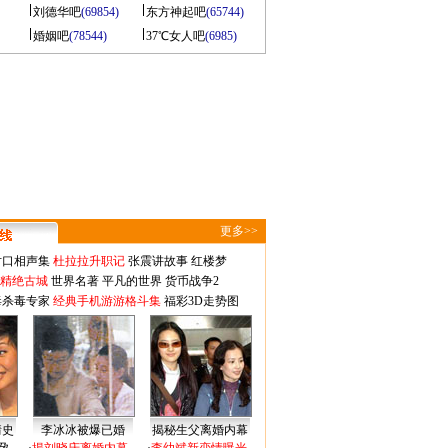
刘德华吧
(69854)
东方神起吧
(65744)
婚姻吧
(78544)
37℃女人吧
(6985)
更多>>
对口相声集
杜拉拉升职记
张震讲故事
红楼梦
-精绝古城
世界名著
平凡的世界
货币战争2
毒杀毒专家
经典手机游游格斗集
福彩3D走势图
情史
李冰冰被爆已婚
揭秘生父离婚内幕