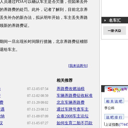
人员通过PDA可以确认车主是否欠缴，但如果去外
的养路费的处罚。此外，记者了解到，目前北京养
丢失补办的新办法，拟从明年开始，车主丢失养路
名车汇
领新的养路费证。
间一旦出现长时间限行措施，北京养路费征稽部
退给车主。
[
我来说两句
]
相关推荐
始
养路费改燃油税
07-12-05 07:54
费
车辆养路费征收标准
07-12-02 08:59
相 关 说 吧
费
北京车辆养路费
07-11-29 09:02
李公科
待遇
通过车牌号查车主
07-11-23 08:12
缴纳
众泰2008车主论坛
07-11-09 07:09
说 吧 排 行
议
如何生育二胎不罚款
07-11-05 07:27
上证指数
(7744