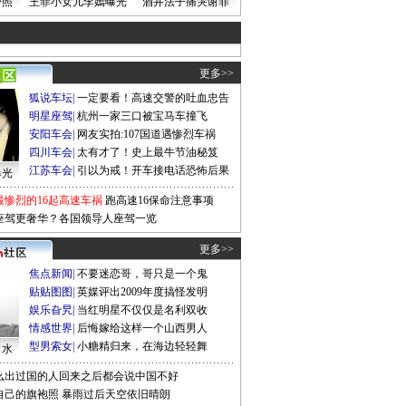
密照
王菲小女儿李嫣曝光
酒井法子痛哭谢罪
更多>>
狐说车坛
|
一定要看！高速交警的吐血忠告
明星座驾
|
杭州一家三口被宝马车撞飞
安阳车会
|
网友实拍:107国道遇惨烈车祸
四川车会
|
太有才了！史上最牛节油秘笈
江苏车会
|
引以为戒！开车接电话恐怖后果
曝光
最惨烈的16起高速车祸
跑高速16保命注意事项
座驾更奢华？各国领导人座驾一览
更多>>
焦点新闻
|
不要迷恋哥，哥只是一个鬼
贴贴图图
|
英媒评出2009年度搞怪发明
娱乐旮旯
|
当红明星不仅仅是名利双收
情感世界
|
后悔嫁给这样一个山西男人
型男索女
|
小糖精归来，在海边轻轻舞
口水
么出过国的人回来之后都会说中国不好
自己的旗袍照
暴雨过后天空依旧晴朗