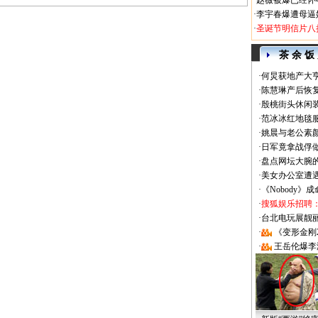
·
赵薇被爆已经怀
·
李宇春爆遭母逼
·
圣诞节明信片八
茶 余 饭
·
何炅获地产大亨
·
陈慧琳产后恢复
·
殷桃街头休闲装
·
范冰冰红地毯
·
姚晨与老公素
·
日军竟拿战俘
·
盘点网坛大腕
·
美女办公室遭
·
《Nobody》
·
搜狐娱乐招聘
·
台北电玩展靓丽Sh
·
《变形金刚
·
王岳伦爆李