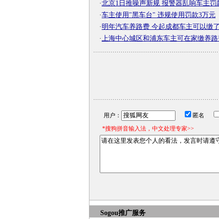
·
北京1日推噪声新规 报警器乱响车主罚
·
车主使用"黑车台" 违规使用罚款3万元
·
明年汽车养路费 今起成都车主可以缴
·
上海中心城区和浦东车主可在家缴养路
用户：
匿名
*搜狗拼音输入法，中文处理专家>>
Sogou推广服务