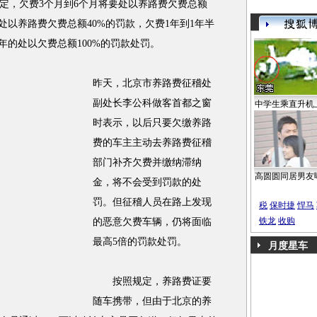
，欠费3个月到6个月将要处以养路费欠费总额
要处以养路费欠费总额40%的罚款，欠费1年到1年半
年的处以欠费总额100%的罚款处罚。
昨天，北京市养路费征稽处
副处长李公科做客首都之窗
中学生乘直升机
时表示，以后只要欠缴养路
费的车主主动去养路费征稽
部门补齐欠费并缴纳滞纳
高圆圆同居男友
金，将不会受到罚款的处
罚。但征稽人员在路上发现
税
保时捷
悍马
铁龙
收购
的恶意欠费车辆，仍将面临
最高5倍的罚款处罚。
月度星车
按照规定，养路费证要
随车携带，但由于北京的养