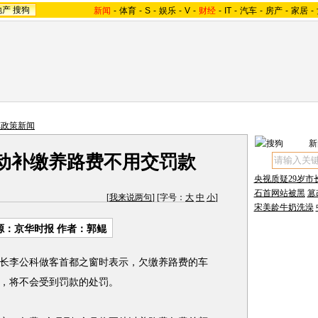
地产
搜狗
新闻
-
体育
-
S
-
娱乐
-
V
-
财经
-
IT
-
汽车
-
房产
-
家居
-
车政策新闻
新
动补缴养路费不用交罚款
央视质疑29岁市
石首网站被黑
篡
[
我来说两句
] [字号：
大
中
小
]
宋美龄牛奶洗澡
源：京华时报 作者：郭鲲
长李公科做客首都之窗时表示，欠缴养路费的车
，将不会受到罚款的处罚。