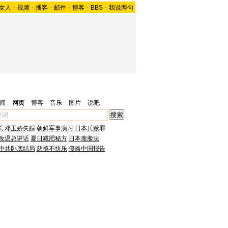
女人
-
视频
-
播客
-
邮件
-
博客
-
BBS
-
我说两句
闻
网页
博客
音乐
图片
说吧
长
邓玉娇失踪
朝鲜军事演习
日本兵赎罪
改温总讲话
夏日减肥秘方
日本瘦脸法
中共卧底结局
慈禧不快乐
侵略中国报告