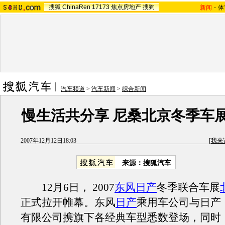
搜狐
ChinaRen
17173
焦点房地产
搜狗
新闻
-
体
汽车频道
>
汽车新闻
>
综合新闻
慢生活共分享 尼桑北京冬季车
2007年12月12日18:03
[
我来
来源：搜狐汽车
12月6日， 2007
东风日产
冬季联合车展
正式拉开帷幕。东风
日产
乘用车公司与日产
有限公司携旗下各经典车型悉数登场，同时