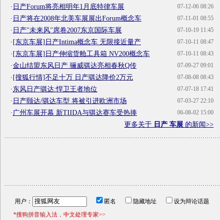
·
日产Forum将亮相明年1月底特律车展
07-12-06 08:26
·
日产将在2008年北美车展展出Forum概念车
07-11-01 08:55
·
日产"未来风"席卷2007东京国际车展
07-10-19 11:45
·
[东京车展]日产Intima概念车 无限接近量产
07-10-11 08:47
·
[东京车展]日产伸缩货舱工具箱 NV200概念车
07-10-11 08:43
·
金山结盟东风日产 骊威骐达亮相春秋Q传
07-09-27 09:01
·
[搜狐行情]不足十万 日产骐达降价2万元
07-08-08 08:43
·
东风日产骐达:悍卫王者地位
07-07-18 17:41
·
日产颐达/骐达车型 将被引进欧洲市场
07-03-27 22:10
·
广州车展开幕 新TIIDA与骐达赛车受热捧
06-08-02 15:00
更多关于
日产 车展
的新闻>>
用户：
匿名
隐藏地址
设为辩论话题
*搜狗拼音输入法，中文处理专家>>