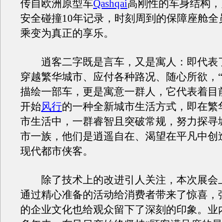
传自欧洲原型车
Qashqai
高刚性的车身结构，
安全碰撞10年记录，时刻周到的保障座舱全
乘变为真正的享乐。
逍客二字既是言车，又是寓人：即代表
穿越繁华城市、应付各种路况、随心所欲，
描绘一部车，更是寓意一群人，它代表着目
开始
风行
的一种全新城市生活方式，即在繁
市生活中，一群睿智且突破常规，努力探寻
市一族，他们是逍遥自在、渴望在平凡中创
现代都市侠客。
除了技术上的改进引人关注，本次展会
通过精心准备的活动给消费者带来了惊喜，
的企业文化也给观众留下了深刻的印象。业