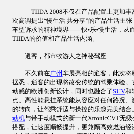
TIIDA 2008不仅在产品配置上更加
次高调提出“慢生活 共分享”的产品生活主
车型诉求的精神境界——快•乐•慢生活，从
TIIDA的价值和产品生活内涵。
逍客，都市牧游人之神秘驾座
不久前在
广州
车展亮相的逍客，此次将
据悉，逍客的出现将改变传统的驾乘体验。
动感的欧洲创新设计，同时也融合了
SUV
和
点。高性能悬挂系统能从容应对任何路况、
的转向，让驾乘舒适与操控的乐趣完美结合。M
动机
与带手动模式的新一代XtronicCVT无
搭配，让速度顺畅提升，更兼顾高效燃油经