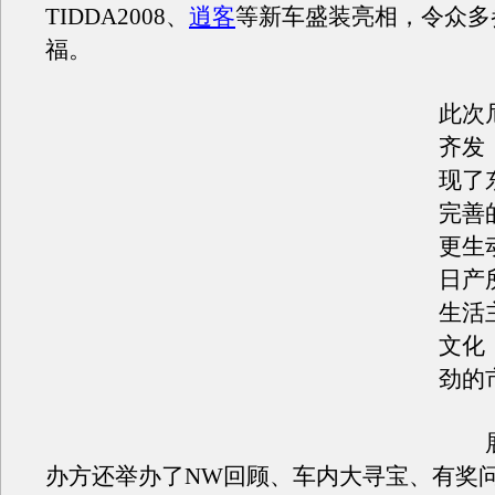
TIDDA2008、
逍客
等新车盛装亮相，令众多
福。
此次
齐发
现了
完善
更生
日产
生活
文化
劲的
展
办方还举办了NW回顾、车内大寻宝、有奖