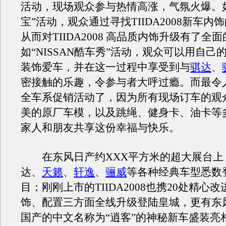
活动，现场观众参与热情高涨，气氛火爆。
宝”活动，观众通过寻找TIIDA2008新车内
从而对TIIDA2008 高品质内饰升级有了全
如“NISSAN酷车秀”活动，观众可以用自己
装饰爱车，并在这一过程中享受到与
骐达
、
密接触的乐趣，令参与者大呼过瘾。而最令
全车系促销活动了，因为所有现场订车的观
美的原厂车模，以及跳绳、健身卡、油卡等
家人和朋友共享这份幸福与快乐。
在东风日产约XXX平方米的超大展台上
达、
天籁
、
轩逸
、
骊威
等各种经典车型悉数
目；刚刚上市的TIIDA2008也携20处精心
饰、配置三方面全线升级登陆皇城，更有东
国产的中文名称为“逍客”的神秘新车盛装亮