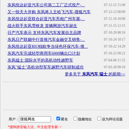
·
东风悦达起亚汽车公司第二工厂正式投产-...
07-12-12 15:49
·
又一惊天大并购 东风将入主哈飞汽车-搜狐汽车
07-12-12 08:09
·
东风悦达起亚联合起亚汽车亮相广州车展-...
07-11-16 18:00
·
战火联手东风雪铁龙 首辆网游汽车诞生
07-11-15 12:15
·
日产汽车表示 支持东风汽车发展自主品牌
07-10-29 08:16
·
东风日产联姻中行首推汽车金融交叉销售-...
07-10-24 10:17
·
东风悦达起亚RIO锐欧争当绿色环保汽车-搜...
07-10-22 14:29
·
东风汽车完成轻型商用车6000辆出口计划
07-10-22 09:22
·
东风猛士:国际水平的高机动性越野车
07-04-06 11:52
·
东风"猛士"高机动型军车越野汽车研制成功
07-03-28 09:10
更多关于
东风汽车 猛士
的新闻>>
用户：
匿名
隐藏地址
设为辩论话题
*搜狗拼音输入法，中文处理专家>>