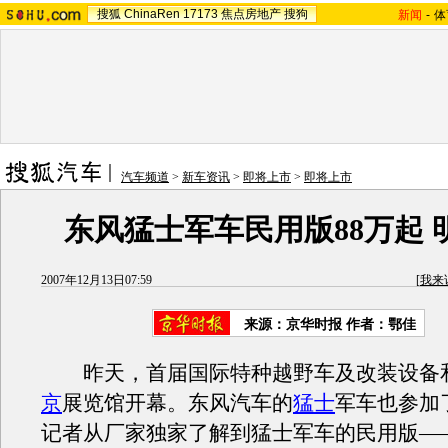
搜狐
ChinaRen
17173
焦点房地产
搜狗
新闻
-
体
汽车频道
>
新车资讯
>
即将上市
>
即将上市
东风猛士军车民用版88万起 
2007年12月13日07:59
[
我来
来源：京华时报 作者：鄂佳
昨天，首届国际特种越野车及改装设备
京
展览馆开幕。东风汽车的
猛士
军车也参加
记者从厂家独家了解到猛士军车的民用版—