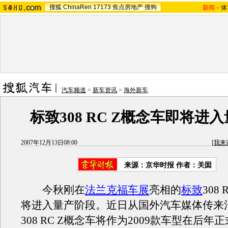
搜狐
ChinaRen
17173
焦点房地产
搜狗
新闻
-
体
汽车频道
>
新车资讯
>
海外新车
标致308 RC Z概念车即将进
2007年12月13日08:00
[
我来
来源：京华时报 作者：关囡
今秋刚在
法兰克福车展
亮相的
标致
308
将进入量产阶段。近日从国外汽车媒体传来
308 RC Z概念车将作为2009款车型在后