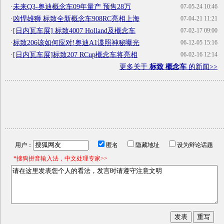
·
未来Q3-奥迪概念车09年量产 预售28万
07-05-24 10:46
·
凶悍雄狮 标致全新概念车908RC亮相上海
07-04-21 11:21
·
[日内瓦车展] 标致4007 Holland及概念车
07-02-17 09:00
·
标致206该如何应对!奥迪A1谍照神秘曝光
06-12-05 15:16
·
[日内瓦车展]标致207 RCup概念车将亮相
06-02-16 12:14
更多关于
标致 概念车
的新闻>>
用户：
匿名
隐藏地址
设为辩论话题
*搜狗拼音输入法，中文处理专家>>