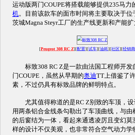
运动版两门COUPE将搭载能够提供235马力的
机
。目前该款车的面市时间将主要取决于位
茨城Magna Steyr工厂的生产线更新和产能
[
Peugeot 308 RC Z
][
配置
][
试车
][
油耗
][
社区
][
经销
标致308 RC Z是一款由法国工程师开
门COUPE，虽然从早期的
奥迪
TT上借鉴了
素，不过仍具有标致品牌的鲜明特点。
尤其值得称道的是RC Z别致的车顶，设
用两条铝合金线条勾勒出了车顶曲线，与由
的后窗结为一体，看起来通透凌厉且变幻莫
样的设计不仅美观，也非常符合空气动力学