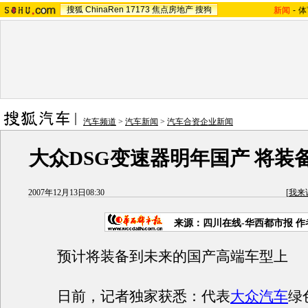
搜狐
ChinaRen
17173
焦点房地产
搜狗
新闻
-
体
汽车频道
>
汽车新闻
>
汽车合资企业新闻
大众DSG变速器明年国产 将装
2007年12月13日08:30
[
我来
来源：四川在线-华西都市报 
预计将装备到未来的国产高端车型上
日前，记者独家获悉：代表
大众汽车
绿