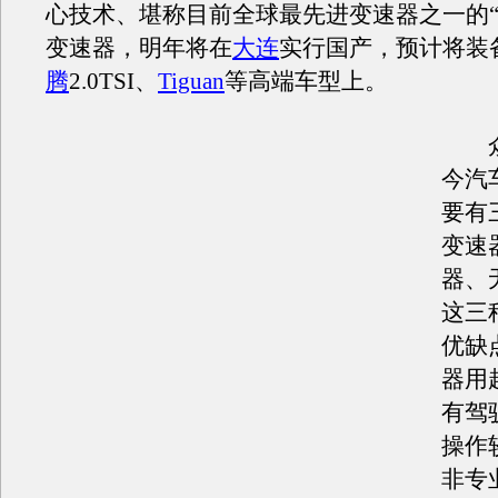
心技术、堪称目前全球最先进变速器之一的“D
变速器，明年将在
大连
实行国产，预计将装
腾
2.0TSI、
Tiguan
等高端车型上。
众
今汽
要有
变速
器、
这三
优缺
器用
有驾
操作
非专