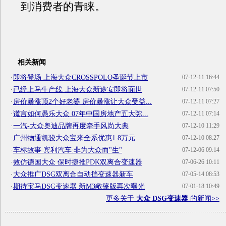
到消费者的青睐。
相关新闻
·
即将登场 上海大众CROSSPOLO圣诞节上市
07-12-11 16:44
·
已经上马生产线 上海大众新途安即将面世
07-12-11 07:50
·
房价暴涨顶2个好老婆 房价暴涨让大众受益...
07-12-11 07:27
·
谎言如何愚乐大众 07年中国房地产五大弥...
07-12-11 07:14
·
一汽-大众奥迪品牌再度牵手风尚大典
07-12-10 11:29
·
广州物通凯骏大众宝来全系优惠1.8万元
07-12-10 08:27
·
车标故事 宾利汽车:非为大众而"生"
07-12-06 09:14
·
效仿德国大众 保时捷推PDK双离合变速器
07-06-26 10:11
·
大众推广DSG双离合自动挡变速器新车
07-05-14 08:53
·
期待宝马DSG变速器 新M3敞篷版再次曝光
07-01-18 10:49
更多关于
大众 DSG变速器
的新闻>>